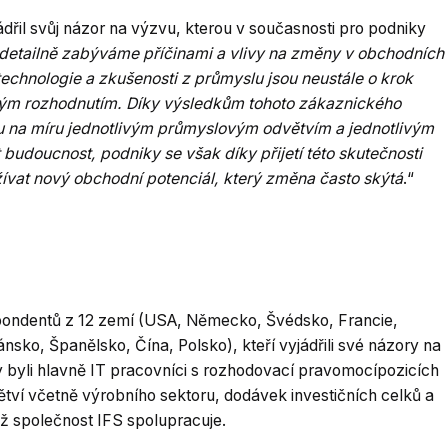
dřil svůj názor na výzvu, kterou v současnosti pro podniky
 detailně zabýváme příčinami a vlivy na změny v obchodních
technologie a zkušenosti z průmyslu jsou neustále o krok
ým rozhodnutím. Díky výsledkům tohoto zákaznického
na míru jednotlivým průmyslovým odvětvím a jednotlivým
doucnost, podniky se však díky přijetí této skutečnosti
žívat nový obchodní potenciál, který změna často skýtá
.“
pondentů z 12 zemí (USA, Německo, Švédsko, Francie,
ánsko, Španělsko, Čína, Polsko), kteří vyjádřili své názory na
 byli hlavně IT pracovníci s rozhodovací pravomocípozicích
ví včetně výrobního sektoru, dodávek investičních celků a
iž společnost IFS spolupracuje.