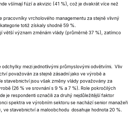
inde všímají fúzí a akvizic (41 %), což je dvakrát více než
uje pracovníky vrcholového managementu za stejně vlivný
kategorie totiž získaly shodně 59 %.
ají větší význam změnám vlády (průměrně 37 %), zatímco
 odchylky mezi jednotlivými průmyslovými odvětvími. Vliv
ictví považován za stejně zásadní jako ve výrobě a
e stavebnictví jsou však změny vlády považovány za
robě (26 % ve srovnání s 9 % a 7 %). Role pokročilých
e je respondenti označili za druhý nejdůležitější faktor
onci spektra ve výrobním sektoru se nachází senior manažeři
l), ve stavebnictví a maloobchodu dosahuje hodnota 20 %.