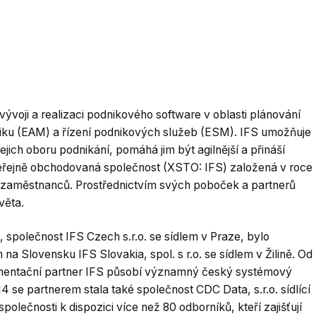
ývoji a realizaci podnikového software v oblasti plánování
niku (EAM) a řízení podnikových služeb (ESM). IFS umožňuje
jich oboru podnikání, pomáhá jim být agilnější a přináší
eřejně obchodovaná společnost (XSTO: IFS) založená v roce
 zaměstnanců. Prostřednictvím svých poboček a partnerů
věta.
 společnost IFS Czech s.r.o. se sídlem v Praze, bylo
a Slovensku IFS Slovakia, spol. s r.o. se sídlem v Žilině. Od
plementační partner IFS působí významný český systémový
4 se partnerem stala také společnost CDC Data, s.r.o. sídlící
olečnosti k dispozici více než 80 odborníků, kteří zajišťují