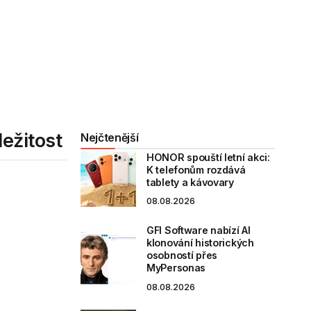
ležitost
Nejčtenější
HONOR spouští letní akci:
K telefonům rozdává
tablety a kávovary
08.08.2026
GFI Software nabízí AI
klonování historických
osobností přes
MyPersonas
08.08.2026