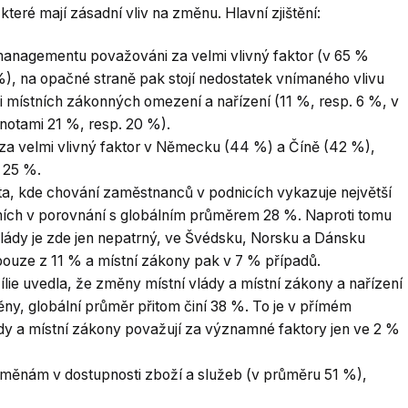
teré mají zásadní vliv na změnu. Hlavní zjištění:
 managementu považováni za velmi vlivný faktor (v 65 %
), na opačné straně pak stojí nedostatek vnímaného vlivu
 místních zákonných omezení a nařízení (11 %, resp. 6 %, v
notami 21 %, resp. 20 %).
za velmi vlivný faktor v Německu (44 %) a Číně (42 %),
 25 %.
ta, kde chování zaměstnanců v podnicích vykazuje největší
ích v porovnání s globálním průměrem 28 %. Naproti tomu
vlády je zde jen nepatrný, ve Švédsku, Norsku a Dánsku
pouze z 11 % a místní zákony pak v 7 % případů.
ie uvedla, že změny místní vlády a místní zákony a nařízení
ny, globální průměr přitom činí 38 %. To je v přímém
y a místní zákony považují za významné faktory jen ve 2 %
 změnám v dostupnosti zboží a služeb (v průměru 51 %),