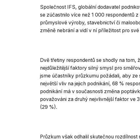
Společnost IFS, globální dodavatel podniko
se zúčastnilo více než 1 000 respondentů z o
průmyslové výroby, stavebnictví či maloob
změně nebrání a vidí v ní příležitost pro své
Dvě třetiny respondentů se shodly na tom, ž
nejdůležitější faktory silný smysl pro směřo
jsme účastníky průzkumu požádali, aby ze se
největší vliv na jejich podnikání, 68 % respo
podnikání má v současnosti změna poptávk
považováni za druhý nejvlivnější faktor ve 
(29 %).
Průzkum však odhalil skutečnou rozdílnost