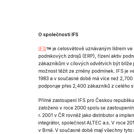
O společnosti IFS
IFS
je celosvětově uznávaným lídrem ve v
podnikových zdrojů (ERP), řízení aktiv pod
zákazníkům v cílových odvětvích být blíže je
možnost těžit ze změny podmínek. IFS je v
1983 a v současné době má více než 2,700
podporuje přes 2,400 zákazníků z celého s
Přímé zastoupení IFS pro Českou republiku,
založeno v roce 2000 spolu se zastoupením n
r. 2001 v ČR rovněž jako distributor a im
integrátor, společnost ALTEC a.s. V roce 201
v Brně. V současné době mají všechny tyto sp