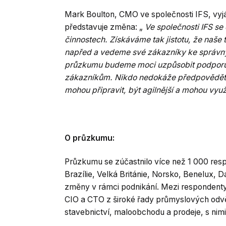
Mark Boulton, CMO ve společnosti IFS, vyjá
představuje změna: „
Ve společnosti IFS se
činnostech. Získáváme tak jistotu, že naše 
napřed a vedeme své zákazníky ke správn
průzkumu budeme moci uzpůsobit podporu 
zákazníkům. Nikdo nedokáže předpovědět bu
mohou připravit, být agilnější a mohou vyu
O průzkumu:
Průzkumu se zúčastnilo více než 1 000 res
Brazílie, Velká Británie, Norsko, Benelux, D
změny v rámci podnikání. Mezi respondenty
CIO a CTO z široké řady průmyslových odvět
stavebnictví, maloobchodu a prodeje, s nim