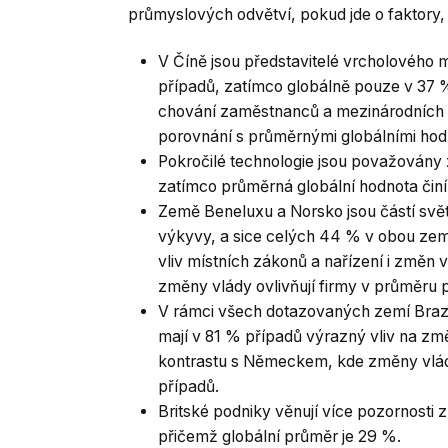
průmyslových odvětví, pokud jde o faktory, k
V Číně jsou představitelé vrcholového
případů, zatímco globálně pouze v 37 %
chování zaměstnanců a mezinárodních i
porovnání s průměrnými globálními hod
Pokročilé technologie jsou považovány 
zatímco průměrná globální hodnota činí
Země Beneluxu a Norsko jsou částí svě
výkyvy, a sice celých 44 % v obou zem
vliv místních zákonů a nařízení i změn 
změny vlády ovlivňují firmy v průměru 
V rámci všech dotazovaných zemí Brazíl
mají v 81 % případů výrazný vliv na změ
kontrastu s Německem, kde změny vlád
případů.
Britské podniky věnují více pozornosti
přičemž globální průměr je 29 %.