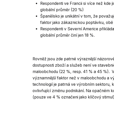
Respondenti ve Francii si více než kde j
globální průměr (20 %)
Španělsko je unikátní v tom, že považ
faktor jako zákaznickou poptávku, obě 
Respondenti v Severní Americe přiklád
globální průměr činí jen 18 %.
Rovněž jsou zde patrné výraznější názorové
dostupnosti zboží a služeb není ve stavebn
maloobchodu (22 %, resp. 41 % a 45 %). V
významnější faktor než v maloobchodu a vý
technologií je patrná ve výrobním sektoru, kd
ovlivňující změnu podnikání. Na opačném k
(pouze ve 4 % označeni jako klíčový stimu