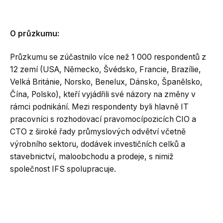
O průzkumu:
Průzkumu se zúčastnilo více než 1 000 respondentů z
12 zemí (USA, Německo, Švédsko, Francie, Brazílie,
Velká Británie, Norsko, Benelux, Dánsko, Španělsko,
Čína, Polsko), kteří vyjádřili své názory na změny v
rámci podnikání. Mezi respondenty byli hlavně IT
pracovníci s rozhodovací pravomocípozicích CIO a
CTO z široké řady průmyslových odvětví včetně
výrobního sektoru, dodávek investičních celků a
stavebnictví, maloobchodu a prodeje, s nimiž
společnost IFS spolupracuje.