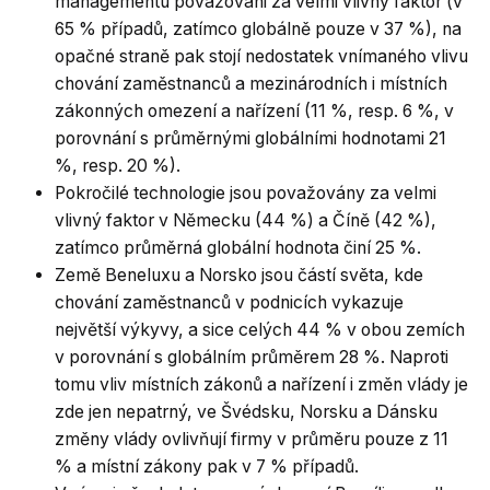
managementu považováni za velmi vlivný faktor (v
65 % případů, zatímco globálně pouze v 37 %), na
opačné straně pak stojí nedostatek vnímaného vlivu
chování zaměstnanců a mezinárodních i místních
zákonných omezení a nařízení (11 %, resp. 6 %, v
porovnání s průměrnými globálními hodnotami 21
%, resp. 20 %).
Pokročilé technologie jsou považovány za velmi
vlivný faktor v Německu (44 %) a Číně (42 %),
zatímco průměrná globální hodnota činí 25 %.
Země Beneluxu a Norsko jsou částí světa, kde
chování zaměstnanců v podnicích vykazuje
největší výkyvy, a sice celých 44 % v obou zemích
v porovnání s globálním průměrem 28 %. Naproti
tomu vliv místních zákonů a nařízení i změn vlády je
zde jen nepatrný, ve Švédsku, Norsku a Dánsku
změny vlády ovlivňují firmy v průměru pouze z 11
% a místní zákony pak v 7 % případů.