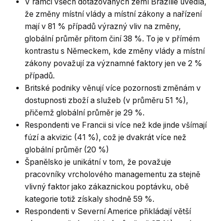
V rámci všech dotazovaných zemí Brazílie uvedla,
že změny místní vlády a místní zákony a nařízení
mají v 81 % případů výrazný vliv na změny,
globální průměr přitom činí 38 %. To je v přímém
kontrastu s Německem, kde změny vlády a místní
zákony považují za významné faktory jen ve 2 %
případů.
Britské podniky věnují více pozornosti změnám v
dostupnosti zboží a služeb (v průměru 51 %),
přičemž globální průměr je 29 %.
Respondenti ve Francii si více než kde jinde všímají
fúzí a akvizic (41 %), což je dvakrát více než
globální průměr (20 %)
Španělsko je unikátní v tom, že považuje
pracovníky vrcholového managementu za stejně
vlivný faktor jako zákaznickou poptávku, obě
kategorie totiž získaly shodně 59 %.
Respondenti v Severní Americe přikládají větší