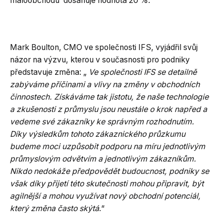
maloobchodu dosahuje hodnota 20 %.
Mark Boulton, CMO ve společnosti IFS, vyjádřil svůj
názor na výzvu, kterou v současnosti pro podniky
představuje změna: „
Ve společnosti IFS se detailně
zabýváme příčinami a vlivy na změny v obchodních
činnostech. Získáváme tak jistotu, že naše technologie
a zkušenosti z průmyslu jsou neustále o krok napřed a
vedeme své zákazníky ke správným rozhodnutím.
Díky výsledkům tohoto zákaznického průzkumu
budeme moci uzpůsobit podporu na míru jednotlivým
průmyslovým odvětvím a jednotlivým zákazníkům.
Nikdo nedokáže předpovědět budoucnost, podniky se
však díky přijetí této skutečnosti mohou připravit, být
agilnější a mohou využívat nový obchodní potenciál,
který změna často skýtá
.“