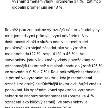
význam změnám vlády (průměrně 37 %), zatímco
globální průměr činí jen 18 %.
Rovněž jsou zde patrné výraznější názorové odchylky
mezi jednotlivými průmyslovými odvětvími. Vliv
dostupnosti zboží a služeb není ve stavebnictví
považován za stejně zásadní jako ve výrobě a
maloobchodu (22 %, resp. 41 % a 45 %). Ve
stavebnictví jsou však změny vlády považovány za
významnější faktor než v maloobchodu a výrobě (26 %
ve srovnání s 9 % a 7 %). Role pokročilých technologií
je patrná ve výrobním sektoru, kde je respondenti
označili za druhý nejdůležitější faktor ovlivňující změnu
podnikání. Na opačném konci spektra ve výrobním
sektoru se nachází senior manažeři (pouze ve 4 %
označeni jako klíčový stimul), ve stavebnictví a