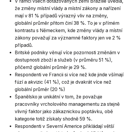
V rámci všech dotazovaných zemí Brazílie uvedla,
že změny místní vlády a místní zákony a nařízení
mají v 81 % případů výrazný vliv na změny,
globální průměr přitom činí 38 %. To je v přímém
kontrastu s Německem, kde změny vlády a místní
zákony považují za významné faktory jen ve 2 %
případů.
Britské podniky věnují více pozornosti změnám v
dostupnosti zboží a služeb (v průměru 51 %),
přičemž globální průměr je 29 %.
Respondenti ve Francii si více než kde jinde všímají
fúzí a akvizic (41 %), což je dvakrát více než
globální průměr (20 %)
Španělsko je unikátní v tom, že považuje
pracovníky vrcholového managementu za stejně
vlivný faktor jako zákaznickou poptávku, obě
kategorie totiž získaly shodně 59 %.
Respondenti v Severní Americe přikládají větší