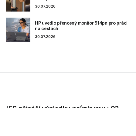
30.07.2026
HP uvedlo přenosný monitor 514pn pro práci
na cestách
30.07.2026
IFS přináší výsledky průzkumu : 93
procent firem vidí změnu jako
příležitost