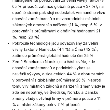
managementu považováni za velmi vlivný faktor (v
65 % případů, zatímco globálně pouze v 37 %), na
opačné straně pak stojí nedostatek vnímaného vlivu
chování zaměstnanců a mezinárodních i místních
zákonných omezení a nařízení (11 %, resp. 6 %, v
porovnání s průměrnými globálními hodnotami 21
%, resp. 20 %).
Pokročilé technologie jsou považovány za velmi
vlivný faktor v Německu (44 %) a Číně (42 %),
zatímco průměrná globální hodnota činí 25 %.
Země Beneluxu a Norsko jsou částí světa, kde
chování zaměstnanců v podnicích vykazuje
největší výkyvy, a sice celých 44 % v obou zemích
v porovnání s globálním průměrem 28 %. Naproti
tomu vliv místních zákonů a nařízení i změn vlády je
zde jen nepatrný, ve Švédsku, Norsku a Dánsku
změny vlády ovlivňují firmy v průměru pouze z 11
% a místní zákony pak v 7 % případů.