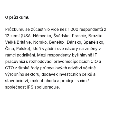
O průzkumu:
Průzkumu se zúčastnilo více než 1 000 respondentů z
12 zemí (USA, Německo, Švédsko, Francie, Brazílie,
Velká Británie, Norsko, Benelux, Dánsko, Španělsko,
Čína, Polsko), kteří vyjádřili své názory na změny v
rámci podnikání. Mezi respondenty byli hlavně IT
pracovníci s rozhodovací pravomocípozicích CIO a
CTO z široké řady průmyslových odvětví včetně
výrobního sektoru, dodávek investičních celků a
stavebnictví, maloobchodu a prodeje, s nimiž
společnost IFS spolupracuje.