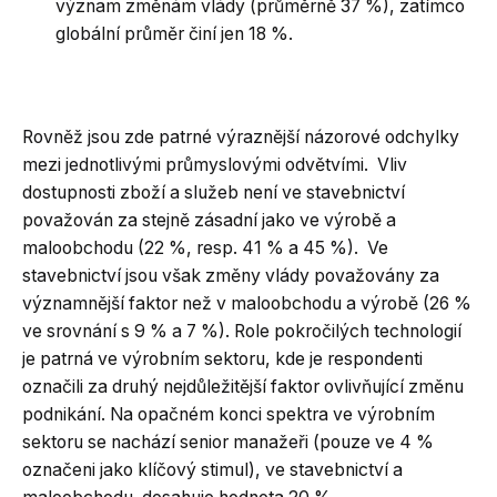
význam změnám vlády (průměrně 37 %), zatímco
globální průměr činí jen 18 %.
Rovněž jsou zde patrné výraznější názorové odchylky
mezi jednotlivými průmyslovými odvětvími. Vliv
dostupnosti zboží a služeb není ve stavebnictví
považován za stejně zásadní jako ve výrobě a
maloobchodu (22 %, resp. 41 % a 45 %). Ve
stavebnictví jsou však změny vlády považovány za
významnější faktor než v maloobchodu a výrobě (26 %
ve srovnání s 9 % a 7 %). Role pokročilých technologií
je patrná ve výrobním sektoru, kde je respondenti
označili za druhý nejdůležitější faktor ovlivňující změnu
podnikání. Na opačném konci spektra ve výrobním
sektoru se nachází senior manažeři (pouze ve 4 %
označeni jako klíčový stimul), ve stavebnictví a