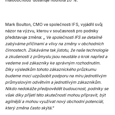
maloobchodu dosahuje hodnota 20 %.
Mark Boulton, CMO ve společnosti IFS, vyjádřil svůj
názor na výzvu, kterou v současnosti pro podniky
představuje změna: „
Ve společnosti IFS se detailně
zabýváme příčinami a vlivy na změny v obchodních
činnostech. Získáváme tak jistotu, že naše technologie
a zkušenosti z průmyslu jsou neustále o krok napřed a
vedeme své zákazníky ke správným rozhodnutím.
Díky výsledkům tohoto zákaznického průzkumu
budeme moci uzpůsobit podporu na míru jednotlivým
průmyslovým odvětvím a jednotlivým zákazníkům.
Nikdo nedokáže předpovědět budoucnost, podniky se
však díky přijetí této skutečnosti mohou připravit, být
agilnější a mohou využívat nový obchodní potenciál,
který změna často skýtá
.“