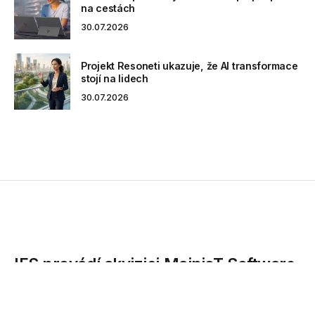
na cestách
30.07.2026
Projekt Resoneti ukazuje, že AI transformace
stojí na lidech
30.07.2026
IFS provádí akvizici MainioT Software
Oy