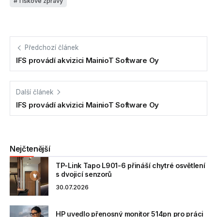
Tiskové zprávy
Předchozí článek
IFS provádí akvizici MainioT Software Oy
Další článek
IFS provádí akvizici MainioT Software Oy
Nejčtenější
TP-Link Tapo L901-6 přináší chytré osvětlení
s dvojicí senzorů
30.07.2026
HP uvedlo přenosný monitor 514pn pro práci