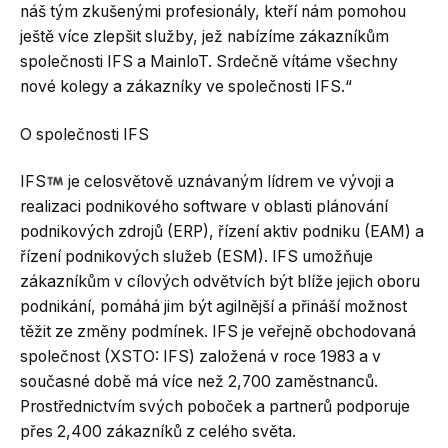
náš tým zkušenými profesionály, kteří nám pomohou
ještě více zlepšit služby, jež nabízíme zákazníkům
společnosti IFS a MainloT. Srdečně vítáme všechny
nové kolegy a zákazníky ve společnosti IFS.“
O společnosti IFS
IFS
je celosvětově uznávaným lídrem ve vývoji a
realizaci podnikového software v oblasti plánování
podnikových zdrojů (ERP), řízení aktiv podniku (EAM) a
řízení podnikových služeb (ESM). IFS umožňuje
zákazníkům v cílových odvětvích být blíže jejich oboru
podnikání, pomáhá jim být agilnější a přináší možnost
těžit ze změny podmínek. IFS je veřejně obchodovaná
společnost (XSTO: IFS) založená v roce 1983 a v
současné době má více než 2,700 zaměstnanců.
Prostřednictvím svých poboček a partnerů podporuje
přes 2,400 zákazníků z celého světa.