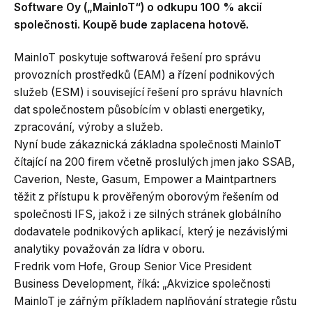
Software Oy („MainIoT“) o odkupu 100 % akcií
společnosti. Koupě bude zaplacena hotově.
MainIoT poskytuje softwarová řešení pro správu
provozních prostředků (EAM) a řízení podnikových
služeb (ESM) i související řešení pro správu hlavních
dat společnostem působícím v oblasti energetiky,
zpracování, výroby a služeb.
Nyní bude zákaznická základna společnosti MainloT
čítající na 200 firem včetně proslulých jmen jako SSAB,
Caverion, Neste, Gasum, Empower a Maintpartners
těžit z přístupu k prověřeným oborovým řešením od
společnosti IFS, jakož i ze silných stránek globálního
dodavatele podnikových aplikací, který je nezávislými
analytiky považován za lídra v oboru.
Fredrik vom Hofe, Group Senior Vice President
Business Development, říká: „Akvizice společnosti
MainloT je zářným příkladem naplňování strategie růstu