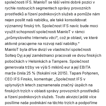
společnosti IFS. MainloT se těší velmi dobré pozici v
rychle rostoucích segmentech správy provozních
prostředků a řízení podnikových služeb a pomůže nám
nejen posílit naši nabídku, ale také konsolidovat
významný finský trh. Společnost IFS navíc bude moci
využít schopností společnosti MainloT v rámci
„průmyslového Internetu věcí“, což je oblast, ve které
aktivně pracujeme na rozvoji naší nabídky.“
MainloT byla dříve divizí ve vlastnictví společnosti
Solteq Oyj a její zaměstnanci pracovali ve dvou finských
pobočkách v Helsinkách a Tampere. Společnost
generovala tržby ve výši 5 miliónů eur a její EBITA
marže činila 25 % (fiskální rok 2015). Tapani Pohjonen,
CEO IFS Finsko, komentuje: „Společnost IFS v
uplynulých letech zaznamenala značný úspěch na
finských trzích v oblasti správy provozních prostředků
a řízení podnikových služeb. Touto akvizicí ještě více
posílíme naše podnikání na těchto trzích a podpoříme