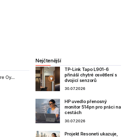
Nejčtenější
TP-Link Tapo L901-6
přináší chytré osvětlení s
e Oy...
dvojicí senzorů
30.07.2026
HP uvedlo přenosný
monitor 514pn pro práci na
cestách
30.07.2026
Projekt Resoneti ukazuje,