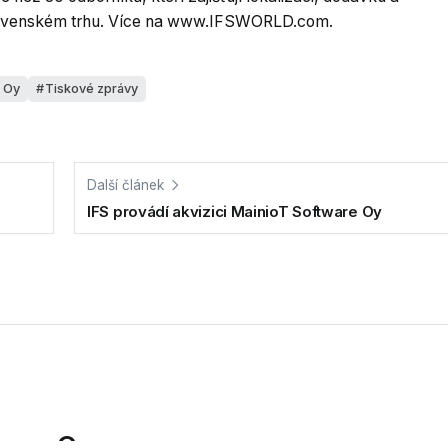
lovenském trhu. Více na www.IFSWORLD.com.
 Oy
Tiskové zprávy
Další článek
IFS provádí akvizici MainioT Software Oy
tware Oy