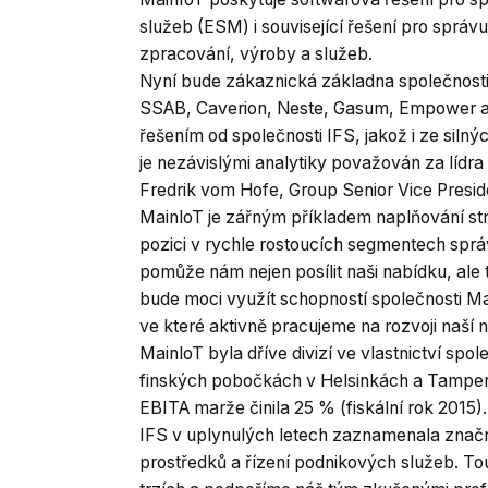
služeb (ESM) i související řešení pro správ
zpracování, výroby a služeb.
Nyní bude zákaznická základna společnosti 
SSAB, Caverion, Neste, Gasum, Empower a 
řešením od společnosti IFS, jakož i ze siln
je nezávislými analytiky považován za lídra
Fredrik vom Hofe, Group Senior Vice Presid
MainloT je zářným příkladem naplňování stra
pozici v rychle rostoucích segmentech sprá
pomůže nám nejen posílit naši nabídku, ale
bude moci využít schopností společnosti Mai
ve které aktivně pracujeme na rozvoji naší 
MainloT byla dříve divizí ve vlastnictví spol
finských pobočkách v Helsinkách a Tampere.
EBITA marže činila 25 % (fiskální rok 2015
IFS v uplynulých letech zaznamenala značn
prostředků a řízení podnikových služeb. Tou