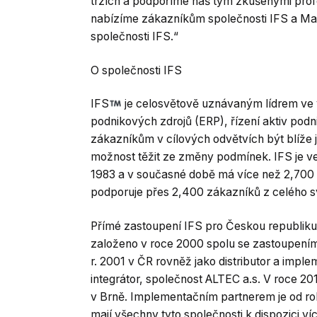
trzích a podpoříme náš tým zkušenými profes
nabízíme zákazníkům společnosti IFS a Ma
společnosti IFS.“
O společnosti IFS
IFS
je celosvětově uznávaným lídrem ve v
podnikových zdrojů (ERP), řízení aktiv pod
zákazníkům v cílových odvětvích být blíže je
možnost těžit ze změny podmínek. IFS je v
1983 a v současné době má více než 2,700
podporuje přes 2,400 zákazníků z celého s
Přímé zastoupení IFS pro Českou republiku,
založeno v roce 2000 spolu se zastoupením n
r. 2001 v ČR rovněž jako distributor a im
integrátor, společnost ALTEC a.s. V roce 201
v Brně. Implementačním partnerem je od ro
mají všechny tyto společnosti k dispozici víc