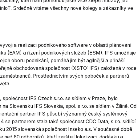
ionály, kteří nám pomohou ještě více zlepšit služby, jež
inloT. Srdečně vítáme všechny nové kolegy a zákazníky ve
ývoji a realizaci podnikového software v oblasti plánování
niku (EAM) a řízení podnikových služeb (ESM). IFS umožňuje
jich oboru podnikání, pomáhá jim být agilnější a přináší
eřejně obchodovaná společnost (XSTO: IFS) založená v roce
 zaměstnanců. Prostřednictvím svých poboček a partnerů
věta.
 společnost IFS Czech s.r.o. se sídlem v Praze, bylo
a Slovensku IFS Slovakia, spol. s r.o. se sídlem v Žilině. Od
plementační partner IFS působí významný český systémový
4 se partnerem stala také společnost CDC Data, s.r.o. sídlící
ku 2015 slovenská společnost Inseko a.s. V současné době
e než 80 odborníků, kteří zajišťují lokalizaci, dodávku a