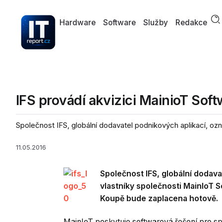
Hardware
Software
Služby
Redakce
IFS provádí akvizici MainioT Sof
Společnost IFS, globální dodavatel podnikových aplikací, oz
11.05.2016
Společnost IFS, globální dodav
vlastníky společnosti MainIoT S
Koupě bude zaplacena hotově.
MainIoT poskytuje softwarová řešení pro s