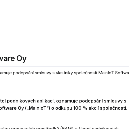
tware Oy
namuje podepsání smlouvy s vlastníky společnosti MainIoT Softwar
atel podnikových aplikací, oznamuje podepsání smlouvy s
oftware Oy („MainIoT“) o odkupu 100 % akcií společnosti.
právu provozních prostředků (EAM) a řízení podnikových