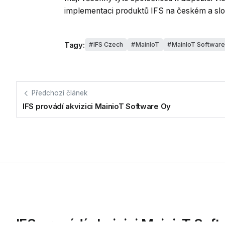
implementaci produktů IFS na českém a s
Tagy:
IFS Czech
MainIoT
MainIoT Software
Předchozí článek
IFS provádí akvizici MainioT Software Oy
IFS provádí akvizici MainioT Sof