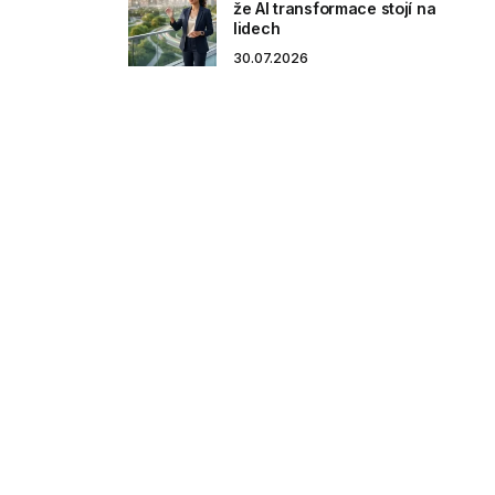
že AI transformace stojí na
lidech
30.07.2026