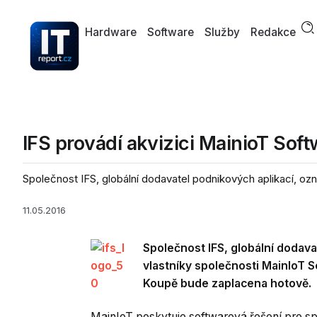
Hardware
Software
Služby
Redakce
IFS provádí akvizici MainioT Sof
Společnost IFS, globální dodavatel podnikových aplikací, oz
11.05.2016
Společnost IFS, globální dodav
vlastníky společnosti MainIoT S
Koupě bude zaplacena hotově.
MainIoT poskytuje softwarová řešení pro s