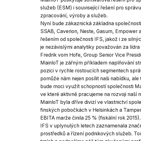
služeb (ESM) i související řešení pro správ
zpracování, výroby a služeb.
Nyní bude zákaznická základna společnosti 
SSAB, Caverion, Neste, Gasum, Empower a 
řešením od společnosti IFS, jakož i ze siln
je nezávislými analytiky považován za lídra
Fredrik vom Hofe, Group Senior Vice Presid
MainloT je zářným příkladem naplňování stra
pozici v rychle rostoucích segmentech sprá
pomůže nám nejen posílit naši nabídku, ale
bude moci využít schopností společnosti Mai
ve které aktivně pracujeme na rozvoji naší 
MainloT byla dříve divizí ve vlastnictví spol
finských pobočkách v Helsinkách a Tampere.
EBITA marže činila 25 % (fiskální rok 2015
IFS v uplynulých letech zaznamenala značn
prostředků a řízení podnikových služeb. Tou