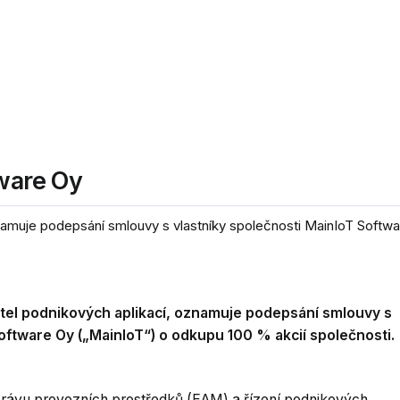
tware Oy
namuje podepsání smlouvy s vlastníky společnosti MainIoT Softwar
atel podnikových aplikací, oznamuje podepsání smlouvy s
oftware Oy („MainIoT“) o odkupu 100 % akcií společnosti.
právu provozních prostředků (EAM) a řízení podnikových