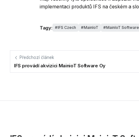
implementaci produktů IFS na českém a s
Tagy:
IFS Czech
MainIoT
MainIoT Software
Předchozí článek
IFS provádí akvizici MainioT Software Oy
IFS provádí akvizici MainioT Sof