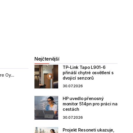
Nejčtenější
TP-Link Tapo L901-6
přináší chytré osvětlení s
e Oy...
dvojicí senzorů
30.07.2026
HP uvedlo přenosný
monitor 514pn pro práci na
cestách
30.07.2026
Projekt Resoneti ukazuje,