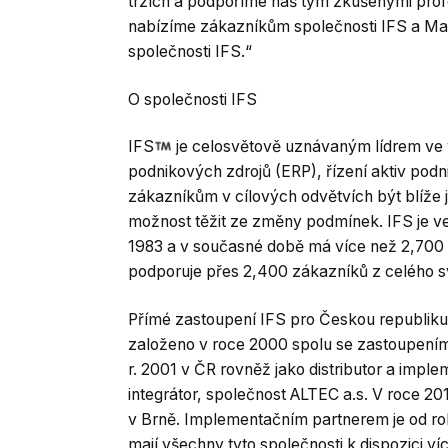
trzích a podpoříme náš tým zkušenými profes
nabízíme zákazníkům společnosti IFS a Ma
společnosti IFS.“
O společnosti IFS
IFS
je celosvětově uznávaným lídrem ve v
podnikových zdrojů (ERP), řízení aktiv pod
zákazníkům v cílových odvětvích být blíže je
možnost těžit ze změny podmínek. IFS je v
1983 a v současné době má více než 2,700
podporuje přes 2,400 zákazníků z celého s
Přímé zastoupení IFS pro Českou republiku,
založeno v roce 2000 spolu se zastoupením n
r. 2001 v ČR rovněž jako distributor a im
integrátor, společnost ALTEC a.s. V roce 201
v Brně. Implementačním partnerem je od ro
mají všechny tyto společnosti k dispozici víc