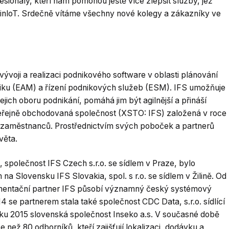
ionály, kteří nám pomohou ještě více zlepšit služby, jež
inloT. Srdečně vítáme všechny nové kolegy a zákazníky ve
ývoji a realizaci podnikového software v oblasti plánování
niku (EAM) a řízení podnikových služeb (ESM). IFS umožňuje
jich oboru podnikání, pomáhá jim být agilnější a přináší
eřejně obchodovaná společnost (XSTO: IFS) založená v roce
 zaměstnanců. Prostřednictvím svých poboček a partnerů
věta.
 společnost IFS Czech s.r.o. se sídlem v Praze, bylo
a Slovensku IFS Slovakia, spol. s r.o. se sídlem v Žilině. Od
plementační partner IFS působí významný český systémový
4 se partnerem stala také společnost CDC Data, s.r.o. sídlící
ku 2015 slovenská společnost Inseko a.s. V současné době
e než 80 odborníků, kteří zajišťují lokalizaci, dodávku a