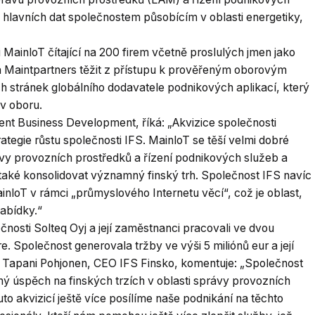
u hlavních dat společnostem působícím v oblasti energetiky,
MainloT čítající na 200 firem včetně proslulých jmen jako
Maintpartners těžit z přístupu k prověřeným oborovým
ých stránek globálního dodavatele podnikových aplikací, který
 v oboru.
ent Business Development, říká: „Akvizice společnosti
tegie růstu společnosti IFS. MainloT se těší velmi dobré
vy provozních prostředků a řízení podnikových služeb a
 také konsolidovat významný finský trh. Společnost IFS navíc
nloT v rámci „průmyslového Internetu věcí“, což je oblast,
nabídky.“
ečnosti Solteq Oyj a její zaměstnanci pracovali ve dvou
 Společnost generovala tržby ve výši 5 miliónů eur a její
). Tapani Pohjonen, CEO IFS Finsko, komentuje: „Společnost
ý úspěch na finských trzích v oblasti správy provozních
to akvizicí ještě více posílíme naše podnikání na těchto