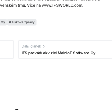
lovenském trhu. Více na www.IFSWORLD.com.
 Oy
Tiskové zprávy
Další článek
IFS provádí akvizici MainioT Software Oy
tware Oy