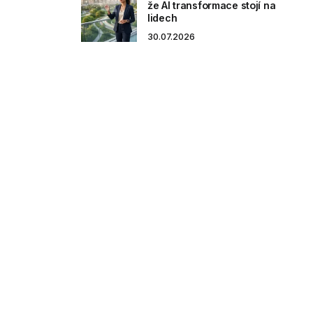
že AI transformace stojí na
lidech
30.07.2026