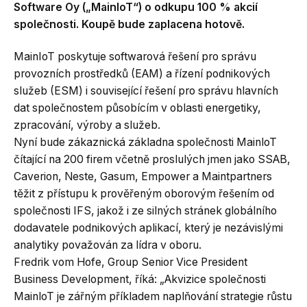
Software Oy („MainIoT“) o odkupu 100 % akcií
společnosti. Koupě bude zaplacena hotově.
MainIoT poskytuje softwarová řešení pro správu
provozních prostředků (EAM) a řízení podnikových
služeb (ESM) i související řešení pro správu hlavních
dat společnostem působícím v oblasti energetiky,
zpracování, výroby a služeb.
Nyní bude zákaznická základna společnosti MainloT
čítající na 200 firem včetně proslulých jmen jako SSAB,
Caverion, Neste, Gasum, Empower a Maintpartners
těžit z přístupu k prověřeným oborovým řešením od
společnosti IFS, jakož i ze silných stránek globálního
dodavatele podnikových aplikací, který je nezávislými
analytiky považován za lídra v oboru.
Fredrik vom Hofe, Group Senior Vice President
Business Development, říká: „Akvizice společnosti
MainloT je zářným příkladem naplňování strategie růstu