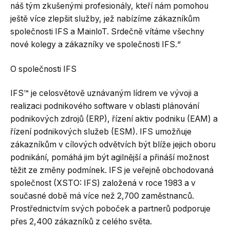
náš tým zkušenými profesionály, kteří nám pomohou
ještě více zlepšit služby, jež nabízíme zákazníkům
společnosti IFS a MainloT. Srdečně vítáme všechny
nové kolegy a zákazníky ve společnosti IFS.“
O společnosti IFS
IFS™ je celosvětově uznávaným lídrem ve vývoji a
realizaci podnikového software v oblasti plánování
podnikových zdrojů (ERP), řízení aktiv podniku (EAM) a
řízení podnikových služeb (ESM). IFS umožňuje
zákazníkům v cílových odvětvích být blíže jejich oboru
podnikání, pomáhá jim být agilnější a přináší možnost
těžit ze změny podmínek. IFS je veřejně obchodovaná
společnost (XSTO: IFS) založená v roce 1983 a v
současné době má více než 2,700 zaměstnanců.
Prostřednictvím svých poboček a partnerů podporuje
přes 2,400 zákazníků z celého světa.