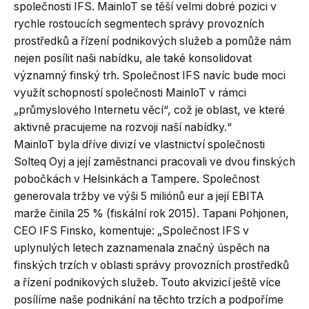
společnosti IFS. MainloT se těší velmi dobré pozici v
rychle rostoucích segmentech správy provozních
prostředků a řízení podnikových služeb a pomůže nám
nejen posílit naši nabídku, ale také konsolidovat
významný finský trh. Společnost IFS navíc bude moci
využít schopností společnosti MainloT v rámci
„průmyslového Internetu věcí“, což je oblast, ve které
aktivně pracujeme na rozvoji naší nabídky.“
MainloT byla dříve divizí ve vlastnictví společnosti
Solteq Oyj a její zaměstnanci pracovali ve dvou finských
pobočkách v Helsinkách a Tampere. Společnost
generovala tržby ve výši 5 miliónů eur a její EBITA
marže činila 25 % (fiskální rok 2015). Tapani Pohjonen,
CEO IFS Finsko, komentuje: „Společnost IFS v
uplynulých letech zaznamenala značný úspěch na
finských trzích v oblasti správy provozních prostředků
a řízení podnikových služeb. Touto akvizicí ještě více
posílíme naše podnikání na těchto trzích a podpoříme