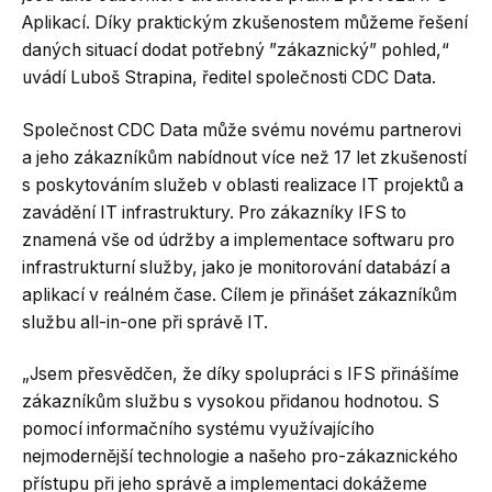
Aplikací. Díky praktickým zkušenostem můžeme řešení
daných situací dodat potřebný ”zákaznický” pohled,“
uvádí Luboš Strapina, ředitel společnosti CDC Data.
Společnost CDC Data může svému novému partnerovi
a jeho zákazníkům nabídnout více než 17 let zkušeností
s poskytováním služeb v oblasti realizace IT projektů a
zavádění IT infrastruktury. Pro zákazníky IFS to
znamená vše od údržby a implementace softwaru pro
infrastrukturní služby, jako je monitorování databází a
aplikací v reálném čase. Cílem je přinášet zákazníkům
službu all-in-one při správě IT.
„Jsem přesvědčen, že díky spolupráci s IFS přinášíme
zákazníkům službu s vysokou přidanou hodnotou. S
pomocí informačního systému využívajícího
nejmodernější technologie a našeho pro-zákaznického
přístupu při jeho správě a implementaci dokážeme