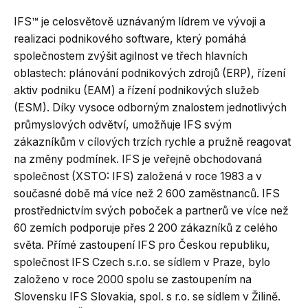
IFS™ je celosvětově uznávaným lídrem ve vývoji a
realizaci podnikového software, který pomáhá
společnostem zvýšit agilnost ve třech hlavních
oblastech: plánování podnikových zdrojů (ERP), řízení
aktiv podniku (EAM) a řízení podnikových služeb
(ESM). Díky vysoce odborným znalostem jednotlivých
průmyslových odvětví, umožňuje IFS svým
zákazníkům v cílových trzích rychle a pružně reagovat
na změny podmínek. IFS je veřejně obchodovaná
společnost (XSTO: IFS) založená v roce 1983 a v
současné době má více než 2 600 zaměstnanců. IFS
prostřednictvím svých poboček a partnerů ve více než
60 zemích podporuje přes 2 200 zákazníků z celého
světa. Přímé zastoupení IFS pro Českou republiku,
společnost IFS Czech s.r.o. se sídlem v Praze, bylo
založeno v roce 2000 spolu se zastoupením na
Slovensku IFS Slovakia, spol. s r.o. se sídlem v Žilině.