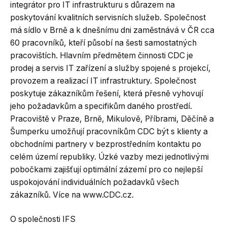
integrátor pro IT infrastrukturu s důrazem na
poskytování kvalitních servisních služeb. Společnost
má sídlo v Brně a k dnešnímu dni zaměstnává v ČR cca
60 pracovníků, kteří působí na šesti samostatných
pracovištích. Hlavním předmětem činnosti CDC je
prodej a servis IT zařízení a služby spojené s projekcí,
provozem a realizací IT infrastruktury. Společnost
poskytuje zákazníkům řešení, která přesně vyhovují
jeho požadavkům a specifikům daného prostředí.
Pracoviště v Praze, Brně, Mikulově, Příbrami, Děčíně a
Šumperku umožňují pracovníkům CDC být s klienty a
obchodními partnery v bezprostředním kontaktu po
celém území republiky. Úzké vazby mezi jednotlivými
pobočkami zajišťují optimální zázemí pro co nejlepší
uspokojování individuálních požadavků všech
zákazníků. Více na www.CDC.cz.
O společnosti IFS