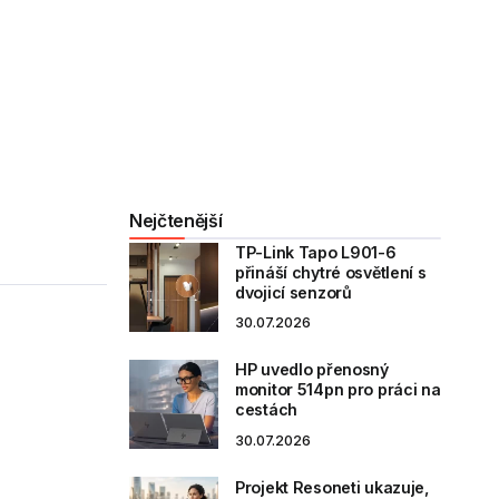
Nejčtenější
TP-Link Tapo L901-6
přináší chytré osvětlení s
dvojicí senzorů
30.07.2026
HP uvedlo přenosný
monitor 514pn pro práci na
cestách
30.07.2026
Projekt Resoneti ukazuje,