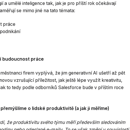
í a umělé inteligence tak, jak je pro příští rok očekávají
měřují se mimo jiné na tato témata:
t práce
 podnikání
ní budoucnost práce
stnanci firem vyplývá, že jim generativní AI ušetří až pět
vou vzrušující příležitost, jak ještě lépe využít kreativitu,
Jak to tedy podle odborníků Salesforce bude v příštím roce
přemýšlíme o lidské produktivitě (a jak ji měříme)
dí, že produktivitu svého týmu měří především sledováním
hodiny nebo odeslané e-maily. To se však změní v souvislosti