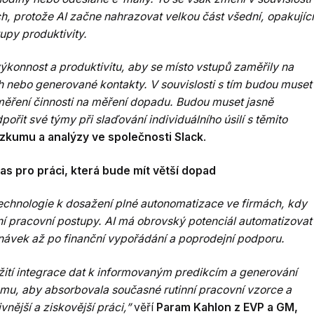
ch, protože AI začne nahrazovat velkou část všední, opakující
tupy produktivity.
výkonnost a produktivitu, aby se místo vstupů zaměřily na
h nebo generované kontakty. V souvislosti s tím budou muset
 měření činnosti na měření dopadu. Budou muset jasně
pořit své týmy při slaďování individuálního úsilí s těmito
ýzkumu a analýzy ve společnosti Slack
.
čas pro práci, která bude mít větší dopad
 technologie k dosažení plné autonomatizace ve firmách, kdy
í pracovní postupy. AI má obrovský potenciál automatizovat
návek až po finanční vypořádání a poprodejní podporu.
užití integrace dat k informovaným predikcím a generování
mu, aby absorbovala současné rutinní pracovní vzorce a
vnější a ziskovější práci,”
věří
Param Kahlon z EVP a GM,