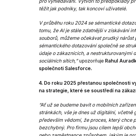
pro vyhledávání. Vytvoří to předpoklady pro 
těžit jak podniky, tak koncoví uživatelé.
V průběhu roku 2024 se sémantické dotazo
tomu, že AI je stále zdatnější v získávání 
souborů, můžeme očekávat prudký nárůst p
sémantického dotazování společně se struk
údaje o zákaznících, a nestrukturovanými d
sociálních sítích,”
upozorňuje
Rahul Auradk
společnoti Salesforce.
4. Do roku 2025 přestanou společnosti vytv
na strategie, které se soustředí na zákaz
“Ať už se budeme bavit o mobilních zaříze
stránkách, vše je dnes už digitální, včetně
především vědomí, že proces, který chce 
bezchybný. Pro firmu jsou cílem lepší obch
nebo zaměstnance způsobem, jakým je pro