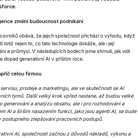
sforce
.
ligence změní budoucnost podnikání
covníků obává, že jejich společnost přichází o výhodu, když
 totiž nejen to, co tato technologie dokáže, ale i její
ání a průmysl. V následujících bodech jsme shrnuli, jak vidí
e dopad generativní AI v příštím roce.
příč celou firmou
servisu, prodeje a marketingu, ale ve skutečnosti se AI
ích týmů. Další velký krok vpřed nastane, až budou velké
 generování a analýzu obsahu, ale i pro rozhodování a
m AI a širším nasazením funkcí, jako jsou agenti AI, se bude
kly postupného zlepšování pracovních postupů.
ativní AI, společnosti začnou z důvodů nákladů, výkonu a