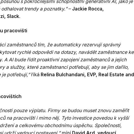
posunou s pokročilejšími schopnostmi generativní AI, jako je
 odhalovat trendy a poznatky.”
–
Jackie Rocca,
zi, Slack
.
u pracovišti
práci zaměstnanců tím, že automaticky rezervují správný
skytovat rychlé odpovědi na dotazy, navádět zaměstnance ke
A AI bude řídit proaktivní zapojení zaměstnanců a jejich
y a služby, které zaměstnanci potřebují, aby se jim dařilo,
je potřebují,”
říká
Relina Bulchandani, EVP, Real Estate and
acovištích
ečnosti pouze výplatu. Firmy se budou muset znovu zaměřit
ů na pracovišti i mimo něj. Tyto investice povedou k vyšší
 udržení a celkovému obchodnímu úspěchu. Společnosti,
si udrží vedoucí postavení,”
míní
David Ard, vedoucí