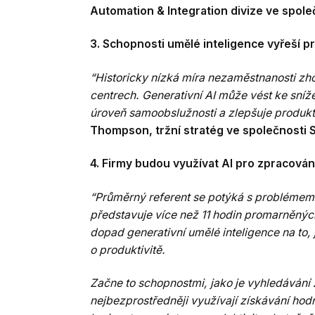
Automation & Integration divize ve spole
3. Schopnosti umělé inteligence vyřeší p
“Historicky nízká míra nezaměstnanosti z
centrech. Generativní AI může vést ke sní
úroveň samoobslužnosti a zlepšuje produkt
Thompson, tržní stratég ve společnosti 
4. Firmy budou využívat AI pro zpracování
“Průměrný referent se potýká s problémem 
představuje více než 11 hodin promarněnýc
dopad generativní umělé inteligence na to,
o produktivitě.
Začne to schopnostmi, jako je vyhledávání 
nejbezprostředněji využívají získávání hod