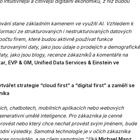
intuitivnější a citlivější digitální ekonomiku, z níž budou
vání stane základním kamenem ve využití AI. Vzhledem k
informací ze strukturovaných i nestrukturovaných datových
očtu firem, které budou aktivně používat funkce
turovanými daty, jako jsou údaje o prodejích a demografické
aty, jako jsou blogy, recenze zákazníků a komentáře na
ar, EVP & GM, Unified Data Services & Einstein ve
ářet strategie “cloud first” a “digital first” a zaměří se
níka
ních, chatbotech, mobilních aplikacích nebo webových
 generativní umělé inteligence. Pro zákazníka je cenné
provést nebo který chce nechat provést svým jménem, bude
odní výsledky. Samotná technologie je v očích zákazníka
ces prováděn, a ne cílem samotným,”
říká
Michael Maoz,