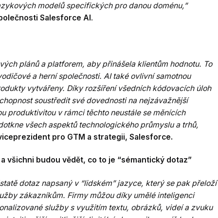
jazykových modelů specifických pro danou doménu,”
společnosti Salesforce AI
.
vých plánů a platforem, aby přinášela klientům hodnotu. To
vodičové a herní společnosti. AI také ovlivní samotnou
odukty vytvářeny. Díky rozšíření všedních kódovacích úloh
schopnost soustředit své dovednosti na nejzávažnější
u produktivitou v rámci těchto neustále se měnících
dotkne všech aspektů technologického průmyslu a trhů,
 viceprezident pro GTM a strategii, Salesforce.
u a všichni budou vědět, co to je “sémantický dotaz”
tatě dotaz napsaný v “lidském” jazyce, který se pak přeloží
lužby zákazníkům. Firmy můžou díky umělé inteligenci
nalizované služby s využitím textu, obrázků, videí a zvuku