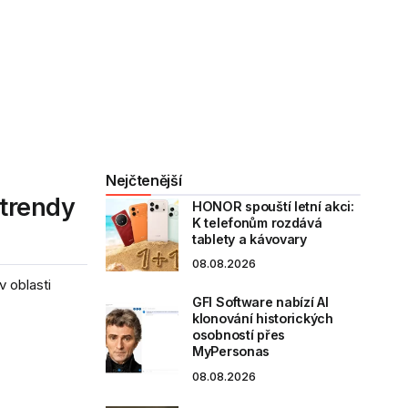
Nejčtenější
 trendy
HONOR spouští letní akci:
K telefonům rozdává
tablety a kávovary
08.08.2026
v oblasti
GFI Software nabízí AI
klonování historických
osobností přes
MyPersonas
08.08.2026