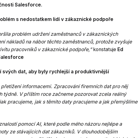
čnosti Salesforce
.
roblém s nedostatkem lidí v zákaznické podpoře
horšila problém udržení zaměstnanců v zákaznických
žení nákladů na nábor těchto zaměstnanců, protože zvyšuje
ivitu pracovníků v zákaznické podpoře,”
konstatuje
Ed
Salesforce
 svých dat, aby byly rychlejší a produktivnější
přetížení informacemi. Zpracování firemních dat pro něj
h týdně. V příštím roce začneme pozorovat zcela reálný
 jak pracujeme, jak s těmito daty pracujeme a jak přemýšlíme
znalostí pomocí AI, které podle mého názoru nejlépe a
noty ze stávajících dat zákazníků. V dlouhodobějším