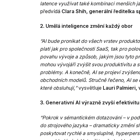
latence využívat také kombinaci menších 
předvídá
Clara Shih, generální ředitelka 
2. Umělá inteligence změní každý obor
“AI bude pronikat do všech vrstev produkto
platí jak pro společnosti SaaS, tak pro polo
povahu vývoje a způsob, jakým jsou tyto pr
mohou vývojáři zvýšit svou produktivitu a 
problémy. A konečně, AI se projeví zvýšeno
obchodních modelů. Stručně řečeno, AI se 
které obsluhují,”
vysvětluje
Lauri Palmieri,
3. Generativní AI výrazně zvyší efektivit
“Pokrok v sémantickém dotazování – v pods
do strojového jazyka – dramaticky změní s
poskytovat rychlé a smysluplné, hyperperso