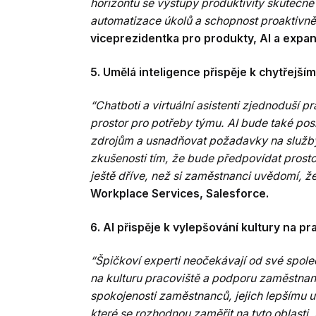
horizontu se výstupy produktivity skutečně 
automatizace úkolů a schopnost proaktivně
viceprezidentka pro produkty, AI a expan
5. Umělá inteligence přispěje k chytřejším
“Chatboti a virtuální asistenti zjednoduší 
prostor pro potřeby týmu. AI bude také po
zdrojům a usnadňovat požadavky na služby. 
zkušenosti tím, že bude předpovídat prostor
ještě dříve, než si zaměstnanci uvědomí, že 
Workplace Services, Salesforce.
6. AI přispěje k vylepšování kultury na pr
“Špičkoví experti neočekávají od své spol
na kulturu pracoviště a podporu zaměstnanc
spokojenosti zaměstnanců, jejich lepšímu
které se rozhodnou zaměřit na tyto oblasti, 