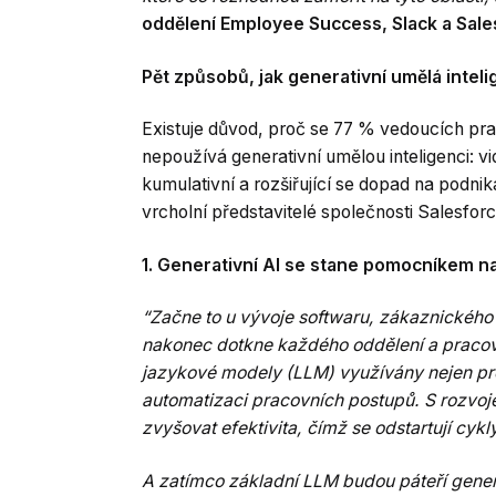
oddělení Employee Success, Slack a Sale
Pět způsobů, jak generativní umělá inte
Existuje důvod, proč se 77 % vedoucích pra
nepoužívá generativní umělou inteligenci: vidí
kumulativní a rozšiřující se dopad na podnik
vrcholní představitelé společnosti Salesforc
1. Generativní AI se stane pomocníkem na
“Začne to u vývoje softwaru, zákaznického 
nakonec dotkne každého oddělení a pracovn
jazykové modely (LLM) využívány nejen pro
automatizaci pracovních postupů. S rozvoje
zvyšovat efektivita, čímž se odstartují cy
A zatímco základní LLM budou páteří gener