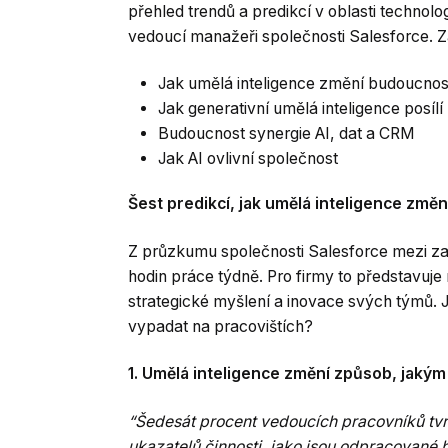
přehled trendů a predikcí v oblasti technologi
vedoucí manažeři společnosti Salesforce. Za
Jak umělá inteligence změní budoucnos
Jak generativní umělá inteligence posílí
Budoucnost synergie AI, dat a CRM
Jak AI ovlivní společnost
Šest predikcí, jak umělá inteligence změ
Z průzkumu společnosti Salesforce mezi zamě
hodin práce týdně. Pro firmy to představuje no
strategické myšlení a inovace svých týmů. 
vypadat na pracovištích?
1. Umělá inteligence změní způsob, jakým 
“Šedesát procent vedoucích pracovníků tvr
ukazatelů činnosti, jako jsou odpracované 