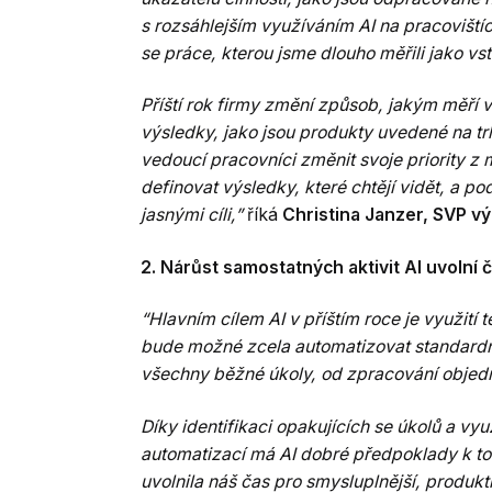
s rozsáhlejším využíváním AI na pracoviští
se práce, kterou jsme dlouho měřili jako vs
Příští rok firmy změní způsob, jakým měří 
výsledky, jako jsou produkty uvedené na tr
vedoucí pracovníci změnit svoje priority z
definovat výsledky, které chtějí vidět, a pod
jasnými cíli,”
říká
Christina Janzer, SVP v
2. Nárůst samostatných aktivit AI uvolní 
“Hlavním cílem AI v příštím roce je využití
bude možné zcela automatizovat standardn
všechny běžné úkoly, od zpracování objed
Díky identifikaci opakujících se úkolů a vy
automatizací má AI dobré předpoklady k to
uvolnila náš čas pro smysluplnější, produkti