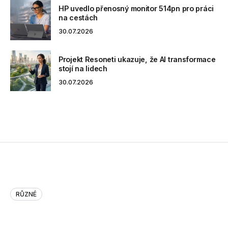
HP uvedlo přenosný monitor 514pn pro práci
na cestách
30.07.2026
Projekt Resoneti ukazuje, že AI transformace
stojí na lidech
30.07.2026
RŮZNÉ
iPads are huge Wi-Fi data hogs…