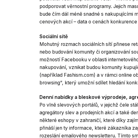
podporovat věrnostní programy. Jejich mas
bude čím dál méně snadné s nakupujícími m
cenových akcí – data o cenách konkurence b
Sociální sítě
Mohutný rozmach sociálních sítí přinese reta
nebo budování komunity či organizování sou
možností Facebooku v oblasti internetového
nakupování, vznikat budou komunity kupují
(například Fashism.com) a v rámci online o
browsing“, který umožní sdílet hledání konk
Denní nabídky a bleskové výprodeje, agre
Po vlně slevových portálů, v jejichž čele s
agregátory slev a prodejních akcí a také de
některé eshopy v zahraničí, které díky zaj
přináší jen ty informace, které zákazníka z
rozeslání emailového newsletteru. Tímto sm