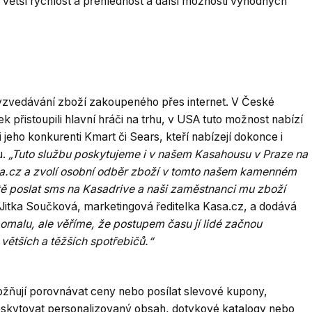
tší rychlost a přehlednost a další možnosti výhodných
yzvedávání zboží zakoupeného přes internet. V České
 přistoupili hlavní hráči na trhu, v USA tuto možnost nabízí
jeho konkurenti Kmart či Sears, kteří nabízejí dokonce i
u.
„Tuto službu poskytujeme i v našem Kasahousu v Praze na
a.cz a zvolí osobní odběr zboží v tomto našem kamenném
ě poslat sms na Kasadrive a naši zaměstnanci mu zboží
 Jitka Součková, marketingová ředitelka Kasa.cz, a dodává
pomalu, ale věříme, že postupem času jí lidé začnou
ětších a těžších spotřebičů.“
ožňují porovnávat ceny nebo posílat slevové kupony,
poskytovat personalizovaný obsah, dotykové katalogy nebo