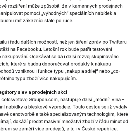
ové rozšíření může způsobit, že v kamenných prodejnách
anipulovat pomocí „výhodných“ speciálních nabídek a
udou mít zákazníci stále po ruce.
ilu i řadu dalších možností, než jen šíření zpráv po Twitteru
těží na Facebooku. Letošní rok bude patřit testování
 nakupování. Očekávat se dá i další rozvoj skupinového
cích, které si budou doporučovat produkty k nákupu
bchodů vzniknou i funkce typu „nakup a sdílej“ nebo „co-
rétního typu zboží více nakupujícím.
gátory slev a prodejních akcí
tál celosvětově Groupon.com, nastupuje další „módní“ vlna –
nní nabídky a bleskové výprodeje. Touto cestou se již vydaly
ímavé cenotvorbě a také specializovaným technologiím, které
ajímají, dokáží prodat masivní množství zboží v řádu minut od
ěrem se zaměří více prodejců, a to i v České republice.