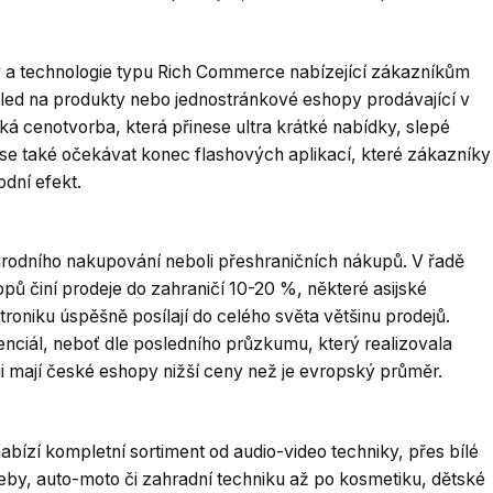
upy a technologie typu Rich Commerce nabízející zákazníkům
pohled na produkty nebo jednostránkové eshopy prodávající v
ká cenotvorba, která přinese ultra krátké nabídky, slepé
 se také očekávat konec flashových aplikací, které zákazníky
odní efekt.
národního nakupování neboli přeshraničních nákupů. V řadě
ů činí prodeje do zahraničí 10-20 %, některé asijské
roniku úspěšně posílají do celého světa většinu prodejů.
enciál, neboť dle posledního průzkumu, který realizovala
ii mají české eshopy nižší ceny než je evropský průměr.
bízí kompletní sortiment od audio-video techniky, přes bílé
řeby, auto-moto či zahradní techniku až po kosmetiku, dětské