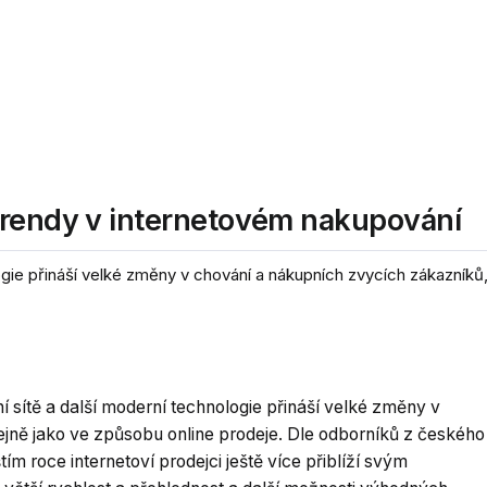
trendy v internetovém nakupování
logie přináší velké změny v chování a nákupních zvycích zákazníků,
ní sítě a další moderní technologie přináší velké změny v
jně jako ve způsobu online prodeje. Dle odborníků z českého
ím roce internetoví prodejci ještě více přiblíží svým