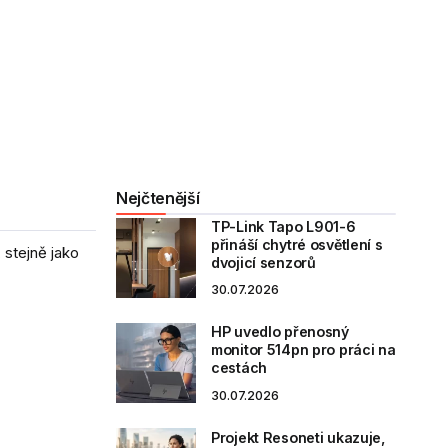
Nejčtenější
TP-Link Tapo L901-6
přináší chytré osvětlení s
 stejně jako
dvojicí senzorů
30.07.2026
HP uvedlo přenosný
monitor 514pn pro práci na
cestách
30.07.2026
Projekt Resoneti ukazuje,