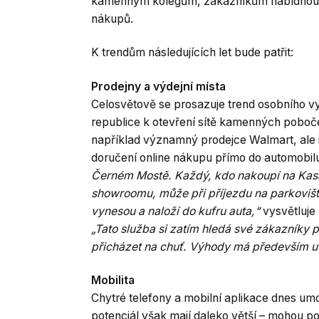
kamenným kolegům, zákazníkům nabídnou vě
nákupů.
K trendům následujících let bude patřit:
Prodejny a výdejní místa
Celosvětově se prosazuje trend osobního v
republice k otevření sítě kamenných poboček
například významný prodejce Walmart, ale i 
doručení online nákupu přímo do automobil
Černém Mostě. Každý, kdo nakoupí na Kas
showroomu, může při příjezdu na parkovišt
vynesou a naloží do kufru auta,“
vysvětluje
„Tato služba si zatím hledá své zákazníky 
přicházet na chuť. Výhody má především u v
Mobilita
Chytré telefony a mobilní aplikace dnes um
potenciál však mají daleko větší – mohou 