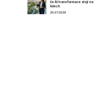
že AI transformace stojí na
lidech
30.07.2026