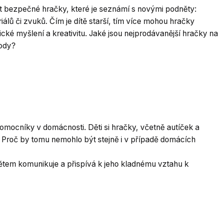
at bezpečné hračky, které je seznámí s novými podněty:
álů či zvuků. Čím je dítě starší, tím více mohou hračky
cké myšlení a kreativitu. Jaké jsou nejprodávanější hračky na
hody?
omocníky v domácnosti. Děti si hračky, včetně autíček a
ti. Proč by tomu nemohlo být stejně i v případě domácích
tětem komunikuje a přispívá k jeho kladnému vztahu k