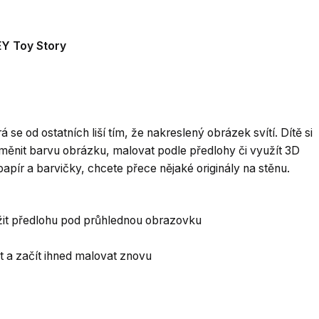
EY Toy Story
se od ostatních liší tím, že nakreslený obrázek svítí. Dítě si
ěnit barvu obrázku, malovat podle předlohy či využít 3D
apír a barvičky, chcete přece nějaké originály na stěnu.
ožit předlohu pod průhlednou obrazovku
 a začít ihned malovat znovu