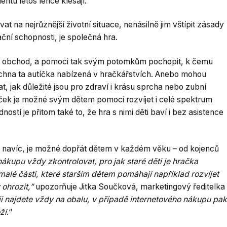
ntu letos lehce klesají.
vat na nejrůznější životní situace, nenásilně jim vštípit zásady
ční schopnosti, je společná hra.
na obchod, a pomoci tak svým potomkům pochopit, k čemu
echna ta autíčka nabízená v hračkářstvích. Anebo mohou
 jak důležité jsou pro zdraví i krásu sprcha nebo zubní
ek je možné svým dětem pomoci rozvíjet i celé spektrum
ostí je přitom také to, že hra s nimi děti baví i bez asistence
o navíc, je možné dopřát dětem v každém věku – od kojenců
ákupu vždy zkontrolovat, pro jak staré děti je hračka
malé části, které starším dětem pomáhají například rozvíjet
 ohrozit,”
upozorňuje Jitka Součková, marketingový ředitelka
i najdete vždy na obalu, v případě internetového nákupu pak
ží
.“