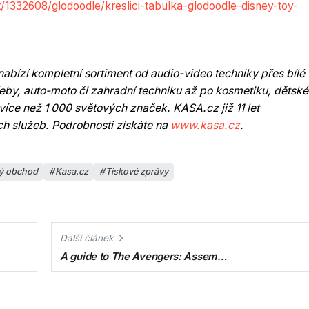
/1332608/glodoodle/kreslici-tabulka-glodoodle-disney-toy-
bízí kompletní sortiment od audio-video techniky přes bílé
třeby, auto-moto či zahradní techniku až po kosmetiku, dětské
více než 1 000 světových značek. KASA.cz již 11 let
h služeb. Podrobnosti získáte na
www.kasa.cz
.
vý obchod
Kasa.cz
Tiskové zprávy
Další článek
A guide to The Avengers: Assem…