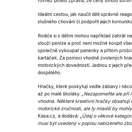
rovněž potěší zpráva, že ceny tohoto sortime
Ideální cestou, jak naučit děti správně reago
slušného chování či podpořit jejich komunika
Rodiče si s dětmi mohou například zahrát 
slouží peníze a proč není možné koupit vš
společně vykoupat panenky a přitom probrat,
kartáček. Za pomoci vhodně zvolených hrač
motorických dovedností. Jednou z jejich předn
dospělého.
Hračky, které poskytují vedle zábavy i něc
až po malé školáky.
„Nezapomeňte ale při n
vhodná. Některé kreativní hračky obsahují 
motorické zručnosti, ale ty mladší by mohly
Kasa.cz, a dodává: „
Údaj o věkové kategori
musí být uvedený v popisu nabízeného zbo