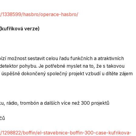
it/1338599/hasbro/operace-hasbro/
(kufříková verze)
bízí možnost sestavit celou řadu funkčních a atraktivních
či detektor pohybu. Je potřebné myslet na to, že s takovou
ž úspěšně dokončený společný projekt vzbudí u dítěte zájem
aku, rádio, trombón a dalších více než 300 projektů
ičů
/1298822/boffin/el-stavebnice-boffin-300-case-kufrikova-