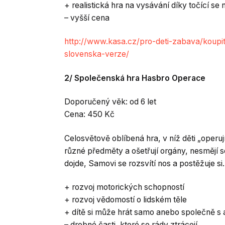
+ realistická hra na vysávání díky točící se
– vyšší cena
http://www.kasa.cz/pro-deti-zabava/koup
slovenska-verze/
2/ Společenská hra Hasbro Operace
Doporučený věk: od 6 let
Cena: 450 Kč
Celosvětově oblíbená hra, v níž děti „operu
různé předměty a ošetřují orgány, nesmějí s
dojde, Samovi se rozsvítí nos a postěžuje si.
+ rozvoj motorických schopností
+ rozvoj vědomostí o lidském těle
+ dítě si může hrát samo anebo společně s a
– drobné časti, které se rády ztrácejí