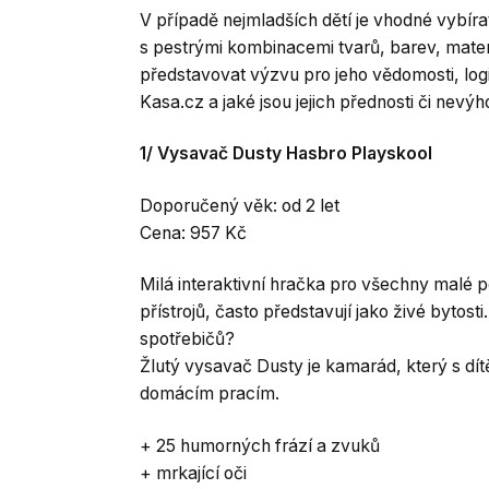
V případě nejmladších dětí je vhodné vybír
s pestrými kombinacemi tvarů, barev, materi
představovat výzvu pro jeho vědomosti, logi
Kasa.cz a jaké jsou jejich přednosti či nevý
1/ Vysavač Dusty Hasbro Playskool
Doporučený věk: od 2 let
Cena: 957 Kč
Milá interaktivní hračka pro všechny malé p
přístrojů, často představují jako živé bytos
spotřebičů?
Žlutý vysavač Dusty je kamarád, který s dí
domácím pracím.
+ 25 humorných frází a zvuků
+ mrkající oči