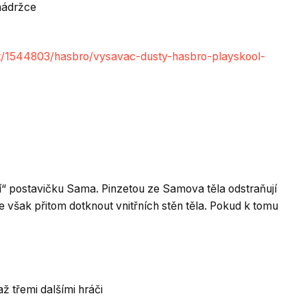
 nádržce
it/1544803/hasbro/vysavac-dusty-hasbro-playskool-
jí“ postavičku Sama. Pinzetou ze Samova těla odstraňují
e však přitom dotknout vnitřních stěn těla. Pokud k tomu
ž třemi dalšími hráči