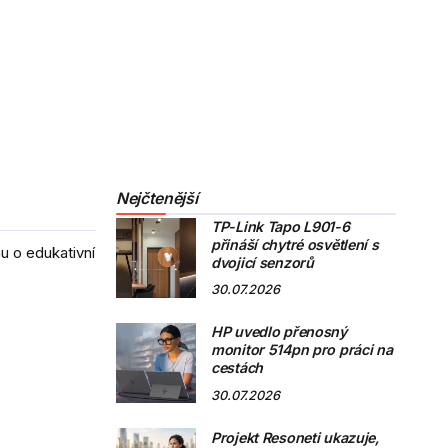
Nejčtenější
TP-Link Tapo L901-6
přináší chytré osvětlení s
u o edukativní
dvojicí senzorů
30.07.2026
HP uvedlo přenosný
monitor 514pn pro práci na
cestách
30.07.2026
Projekt Resoneti ukazuje,