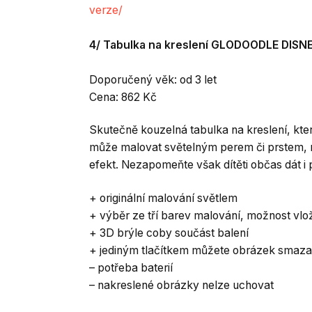
verze/
4/ Tabulka na kreslení GLODOODLE DISN
Doporučený věk: od 3 let
Cena: 862 Kč
Skutečně kouzelná tabulka na kreslení, která 
může malovat světelným perem či prstem, m
efekt. Nezapomeňte však dítěti občas dát i p
+ originální malování světlem
+ výběr ze tří barev malování, možnost vl
+ 3D brýle coby součást balení
+ jediným tlačítkem můžete obrázek smazat
– potřeba baterií
– nakreslené obrázky nelze uchovat