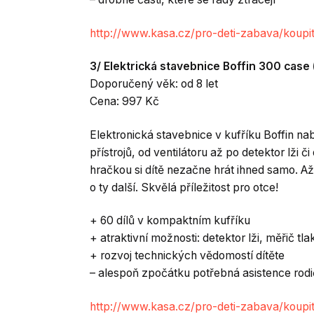
http://www.kasa.cz/pro-deti-zabava/koup
3/ Elektrická stavebnice Boffin 300 case 
Doporučený věk: od 8 let
Cena: 997 Kč
Elektronická stavebnice v kufříku Boffin na
přístrojů, od ventilátoru až po detektor lži 
hračkou si dítě nezačne hrát ihned samo. A
o ty další. Skvělá příležitost pro otce!
+ 60 dílů v kompaktním kufříku
+ atraktivní možnosti: detektor lži, měřič tl
+ rozvoj technických vědomostí dítěte
– alespoň zpočátku potřebná asistence rod
http://www.kasa.cz/pro-deti-zabava/koupit