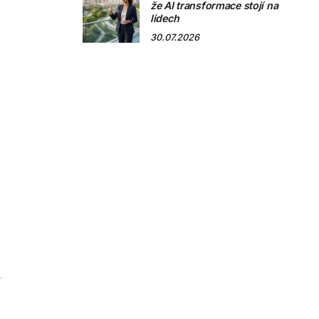
že AI transformace stojí na
lidech
30.07.2026