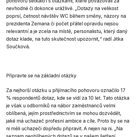
pohovorů setkalo i s otázkami, které považovali za
nevhodné či dokonce urážlivé. „Dotazy na velikost
poprsí, četnost návštěv WC během směny, názory na
prezidenta Zemana či počet přátel opravdu nejsou
relevantní a je zcela na místě, personalistu, který daný
dotaz klade, na tuto skutečnost upozornit,“ radí Jitka
Součková.
Připravte se na základní otázky
Za nejhorší otázku u přijímacího pohovoru označilo 17
% respondentů dotaz, kde se vidí za 10 let. Tato otázka
je však u odborníků na nábor zaměstnanců velmi
oblíbená, jejím prostřednictvím se mohou dozvědět,
jaké má uchazeč profesní ambice a cíle. Proto by se na
ni měli uchazeči dopředu připravit. A nejen na ni. „Na
seznam neoblíbených dotazů se v našem šetření