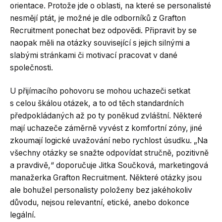
orientace. Protože jde o oblasti, na které se personalisté
nesmějí ptát, je možné je dle odborníků z Grafton
Recruitment ponechat bez odpovědi. Připravit by se
naopak měli na otázky související s jejich silnými a
slabými stránkami či motivací pracovat v dané
společnosti.
U přijímacího pohovoru se mohou uchazeči setkat
s celou škálou otázek, a to od těch standardních
předpokládaných až po ty poněkud zvláštní. Některé
mají uchazeče záměrně vyvést z komfortní zóny, jiné
zkoumají logické uvažování nebo rychlost úsudku. „Na
všechny otázky se snažte odpovídat stručně, pozitivně
a pravdivě,“ doporučuje Jitka Součková, marketingová
manažerka Grafton Recruitment. Některé otázky jsou
ale bohužel personalisty položeny bez jakéhokoliv
důvodu, nejsou relevantní, etické, anebo dokonce
legální.