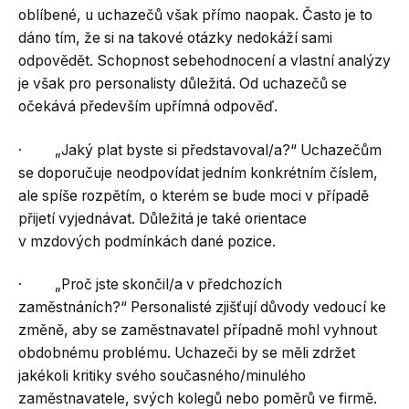
oblíbené, u uchazečů však přímo naopak. Často je to
dáno tím, že si na takové otázky nedokáží sami
odpovědět. Schopnost sebehodnocení a vlastní analýzy
je však pro personalisty důležitá. Od uchazečů se
očekává především upřímná odpověď.
· „Jaký plat byste si představoval/a?“ Uchazečům
se doporučuje neodpovídat jedním konkrétním číslem,
ale spíše rozpětím, o kterém se bude moci v případě
přijetí vyjednávat. Důležitá je také orientace
v mzdových podmínkách dané pozice.
· „Proč jste skončil/a v předchozích
zaměstnáních?“ Personalisté zjišťují důvody vedoucí ke
změně, aby se zaměstnavatel případně mohl vyhnout
obdobnému problému. Uchazeči by se měli zdržet
jakékoli kritiky svého současného/minulého
zaměstnavatele, svých kolegů nebo poměrů ve firmě.