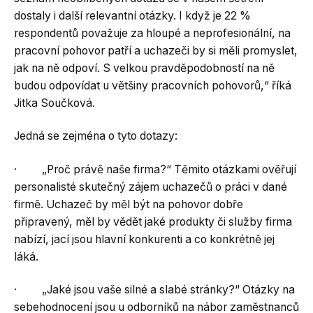
dostaly i další relevantní otázky. I když je 22 %
respondentů považuje za hloupé a neprofesionální, na
pracovní pohovor patří a uchazeči by si měli promyslet,
jak na ně odpoví. S velkou pravděpodobností na ně
budou odpovídat u většiny pracovních pohovorů,“ říká
Jitka Součková.
Jedná se zejména o tyto dotazy:
· „Proč právě naše firma?“ Těmito otázkami ověřují
personalisté skutečný zájem uchazečů o práci v dané
firmě. Uchazeč by měl být na pohovor dobře
připravený, měl by vědět jaké produkty či služby firma
nabízí, jací jsou hlavní konkurenti a co konkrétně jej
láká.
· „Jaké jsou vaše silné a slabé stránky?“ Otázky na
sebehodnocení jsou u odborníků na nábor zaměstnanců