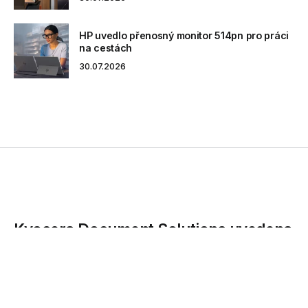
HP uvedlo přenosný monitor 514pn pro práci
na cestách
30.07.2026
Kyocera Document Solutions uvedena
v Gartner Magic kvadrantu pro
platformy Content Services
KYOCERA Document Solutions Europe, jedna z předních