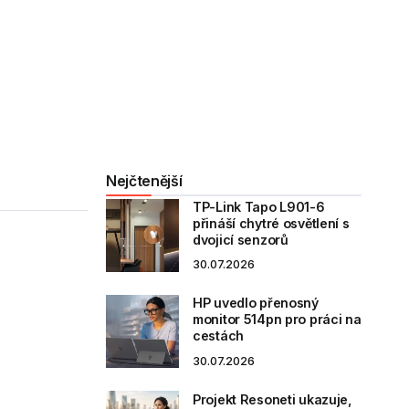
Nejčtenější
TP-Link Tapo L901-6
přináší chytré osvětlení s
dvojicí senzorů
30.07.2026
HP uvedlo přenosný
monitor 514pn pro práci na
cestách
30.07.2026
Projekt Resoneti ukazuje,