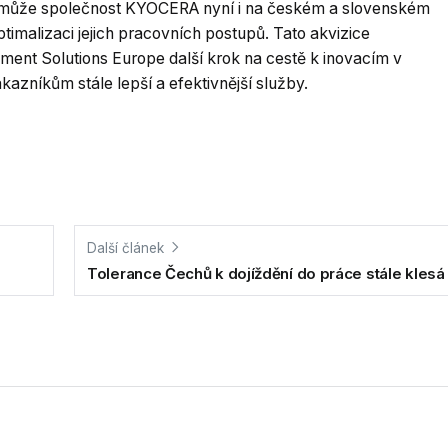
ace může společnost KYOCERA nyní i na českém a slovenském
optimalizaci jejich pracovních postupů. Tato akvizice
nt Solutions Europe další krok na cestě k inovacím v
kazníkům stále lepší a efektivnější služby.
Další článek
Tolerance Čechů k dojíždění do práce stále klesá