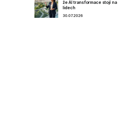
že AI transformace stojí na
lidech
30.07.2026