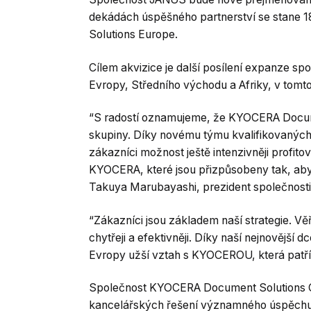
dekádách úspěšného partnerství se stane 
Solutions Europe.
Cílem akvizice je další posílení expanze 
Evropy, Středního východu a Afriky, v tomto
“S radostí oznamujeme, že KYOCERA Docume
skupiny. Díky novému týmu kvalifikovaných e
zákazníci možnost ještě intenzivněji profitov
KYOCERA, které jsou přizpůsobeny tak, aby
Takuya Marubayashi, prezident společnos
“Zákazníci jsou základem naší strategie. Vě
chytřeji a efektivněji. Díky naší nejnovější 
Evropy užší vztah s KYOCEROU, která patří
Společnost KYOCERA Document Solutions Cz
kancelářských řešení významného úspěchu 