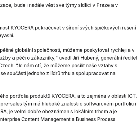
izace, bude i nadále vést své týmy sídlící v Praze a v
nost KYOCERA pokračovat v šíření svých špičkových řešení
ayashi.
úspěšné globální společnosti, můžeme poskytovat rychleji a v
služby a péči o zákazníky,” uvedl Jiří Hubený, generální ředitel
ech. “Je nám ctí, že můžeme posílit naše vztahy s
 součástí jednoho z lídrů trhu a spolupracovat na
ého portfolia produktů KYOCERA, a to zejména v oblasti ICT.
š pre-sales tým má hluboké znalosti o softwarovém portfoliu i
A, je velmi dobře obeznámen s lokálním trhem a je
Enterprise Content Management a Business Process