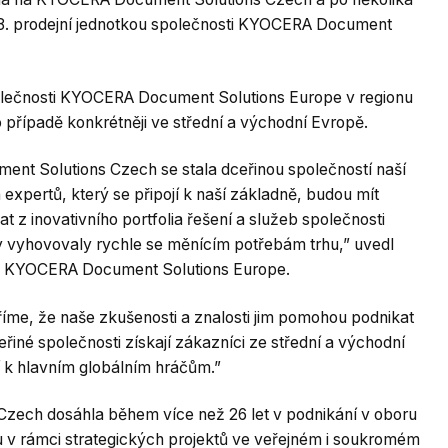
18. prodejní jednotkou společnosti KYOCERA Document
společnosti KYOCERA Document Solutions Europe v regionu
 případě konkrétněji ve střední a východní Evropě.
nt Solutions Czech se stala dceřinou společností naší
xpertů, který se připojí k naší základně, budou mít
at z inovativního portfolia řešení a služeb společnosti
 vyhovovaly rychle se měnícím potřebám trhu,” uvedl
ti KYOCERA Document Solutions Europe.
říme, že naše zkušenosti a znalosti jim pomohou podnikat
dceřiné společnosti získají zákazníci ze střední a východní
 k hlavním globálním hráčům.”
ech dosáhla během více než 26 let v podnikání v oboru
v rámci strategických projektů ve veřejném i soukromém