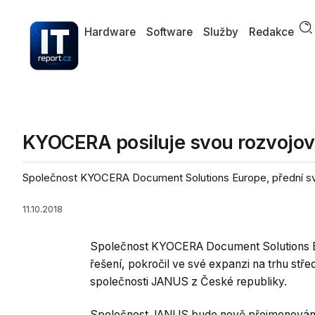
Hardware
Software
Služby
Redakce
KYOCERA posiluje svou rozvojovo
Společnost KYOCERA Document Solutions Europe, přední svět
11.10.2018
Společnost KYOCERA Document Solutions Eu
řešení, pokročil ve své expanzi na trhu stř
společnosti JANUS z České republiky.
Společnost JANUS bude nově přejmenován