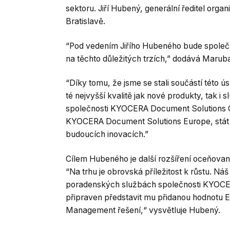
sektoru. Jiří Hubený, generální ředitel organ
Bratislavě.
“Pod vedením Jiřího Hubeného bude společ
na těchto důležitých trzích,” dodává Marub
“Díky tomu, že jsme se stali součástí této 
té nejvyšší kvalitě jak nové produkty, tak i 
společnosti KYOCERA Document Solutions Cz
KYOCERA Document Solutions Europe, stát se
budoucích inovacích.”
Cílem Hubeného je další rozšíření oceňovan
“Na trhu je obrovská příležitost k růstu. Ná
poradenských službách společnosti KYOCER
připraven představit mu přidanou hodnotu 
Management řešení,“ vysvětluje Hubený.