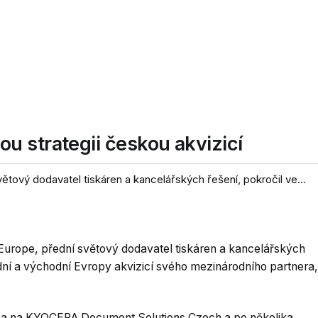
u strategii českou akvizicí
ový dodavatel tiskáren a kancelářských řešení, pokročil ve...
rope, přední světový dodavatel tiskáren a kancelářských
ední a východní Evropy akvizicí svého mezinárodního partnera,
a na KYOCERA Document Solutions Czech a po několika