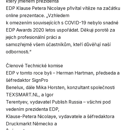
který jménem prezidenta
EDP Klause Petera Nicolaye přivítal vítěze na začátku
online prezentace. „Vzhledem
k omezením souvisejících s COVID-19 nebylo snadné
EDP Awards 2020 letos uspořádat. Děkuji porotě za
jejich profesionální práci a
samozřejmě všem účastníkům, kteří důvěřují naší
odbornosti.“
Členové Technické komise
EDP v tomto roce byli – Herman Hartman, předseda a
šéfredaktor SignPro
Benelux, dále Mika Horsten, konzultant společnosti
TEXSMART.NL, a Igor
Terentyev, vydavatel Publish Russia – všichni pod
vedením prezidenta EDP,
Klause-Petera Nicolaye, vydavatele a šéfredaktora
Druckmarkt Německo a