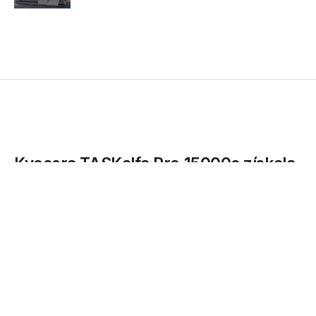
Kyocera TASKalfa Pro 15000c získala
prestižní cenu EDP
KYOCERA Document Solutions Europe, jedna z předních
světových společností zabývajících se komplexním
řešením pro...
14.12.2020