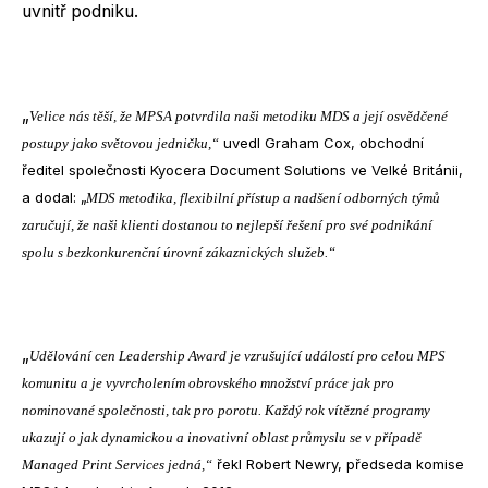
uvnitř podniku.
„
Velice nás těší, že MPSA potvrdila naši metodiku MDS a její osvědčené
uvedl Graham Cox, obchodní
postupy jako světovou jedničku,“
ředitel společnosti Kyocera Document Solutions ve Velké Británii,
a dodal: „
MDS metodika, flexibilní přístup a nadšení odborných týmů
zaručují, že naši klienti dostanou to nejlepší řešení pro své podnikání
spolu s bezkonkurenční úrovní zákaznických služeb.“
„
Udělování cen Leadership Award je vzrušující událostí pro celou MPS
komunitu a je vyvrcholením obrovského množství práce jak pro
nominované společnosti, tak pro porotu. Každý rok vítězné programy
ukazují o jak dynamickou a inovativní oblast průmyslu se v případě
řekl Robert Newry, předseda komise
Managed Print Services jedná,“