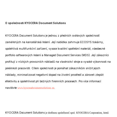
O společnosti KYOCERA Document Solutions
KYOCERA Document Solutions je jednou z předních světových společností
zaměřených na kancelářská řešení. Její nabídka zahrnuje ECOSYS tiskárny,
spolehlivá multifunkční zařízení, vysoce kvalitní spotřební materiál, všeobecné
portfolio softwarových řešení a Managed Document Services (MDS). Její zákazníci
profitují z nízkých provozních nákladů na vlastnictví stroje a vysoké výkonnosti na
jakémkoli pracovišti. Cílem společnosti je pomáhat zákazníkům snížit jejich
náklady, minimalizovat negativní dopad na životní prostředí a zároveň zlepšit
efektivitu a spolehlivost při běžných firemních procesech. Pro více informací
navštivte
.
www.kyoceradocumentsolutions.eu
KYOCERA Document Solutions
je dceřinou společností spol. KYOCERA Corporation, která