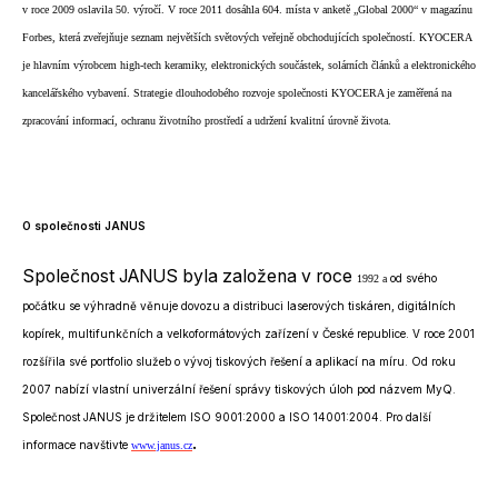
v roce 2009 oslavila 50. výročí. V roce 2011 dosáhla 604. místa v anketě „Global 2000“ v magazínu
Forbes, která zveřejňuje seznam největších světových veřejně obchodujících společností. KYOCERA
je hlavním výrobcem high-tech keramiky, elektronických součástek, solárních článků a elektronického
kancelářského vybavení. Strategie dlouhodobého rozvoje společnosti KYOCERA je zaměřená na
zpracování informací, ochranu životního prostředí a udržení kvalitní úrovně života.
O společnosti JANUS
Společnost JANUS byla založena v roce
od svého
1992 a
počátku se výhradně věnuje dovozu a distribuci laserových tiskáren, digitálních
kopírek, multifunkčních a velkoformátových zařízení v České republice. V roce 2001
rozšířila své portfolio služeb o vývoj tiskových řešení a aplikací na míru. Od roku
2007 nabízí vlastní univerzální řešení správy tiskových úloh pod názvem MyQ.
Společnost JANUS je držitelem ISO 9001:2000 a ISO 14001:2004. Pro další
.
informace navštivte
www.janus.cz