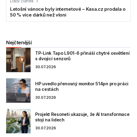
Další článek
Letošní vánoce byly internetové – Kasa.cz prodala o
50 % více dárků než vloni
Nejčtenější
TP-Link Tapo L901-6 přináší chytré osvětlení
s dvojicí senzorů
30.07.2026
HP uvedlo přenosný monitor 514pn pro práci
na cestách
30.07.2026
Projekt Resoneti ukazuje, že AI transformace
stojí na lidech
30.07.2026