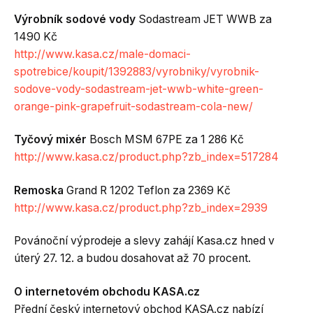
Výrobník sodové vody
Sodastream JET WWB za
1490 Kč
http://www.kasa.cz/male-domaci-
spotrebice/koupit/1392883/vyrobniky/vyrobnik-
sodove-vody-sodastream-jet-wwb-white-green-
orange-pink-grapefruit-sodastream-cola-new/
Tyčový mixér
Bosch MSM 67PE za 1 286 Kč
http://www.kasa.cz/product.php?zb_index=517284
Remoska
Grand R 1202 Teflon za 2369 Kč
http://www.kasa.cz/product.php?zb_index=2939
Povánoční výprodeje a slevy zahájí Kasa.cz hned v
úterý 27. 12. a budou dosahovat až 70 procent.
O internetovém obchodu KASA.cz
Přední český internetový obchod KASA.cz nabízí