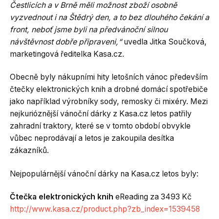
Čestlicích a v Brně měli možnost zboží osobně
vyzvednout i na Štědrý den, a to bez dlouhého čekání a
front, neboť jsme byli na předvánoční silnou
návštěvnost dobře připraveni,“
uvedla Jitka Součková,
marketingová ředitelka Kasa.cz.
Obecně byly nákupními hity letošních vánoc především
čtečky elektronických knih a drobné domácí spotřebiče
jako například výrobníky sody, remosky či mixéry. Mezi
nejkurióznější vánoční dárky z Kasa.cz letos patřily
zahradní traktory, které se v tomto období obvykle
vůbec neprodávají a letos je zakoupila desítka
zákazníků.
Nejpopulárnější vánoční dárky na Kasa.cz letos byly:
Čtečka elektronických knih
eReading za 3493 Kč
http://www.kasa.cz/product.php?zb_index=1539458