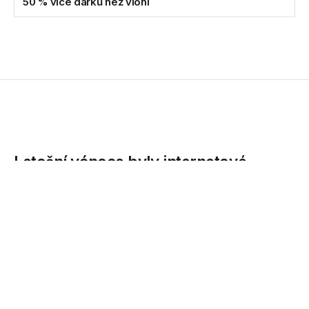
50 % více dárků než vloni
Letošní vánoce byly internetové –
Kasa.cz prodala o 50 % více dárků
než vloni
Přední český internetový nákupní portál Kasa.cz
zaznamenal v předvánočním období meziročně o 50
procent více objednávek. Průměrná hodnota objednávky
přitom mírně klesla – z loňských 3 900 Kč na...