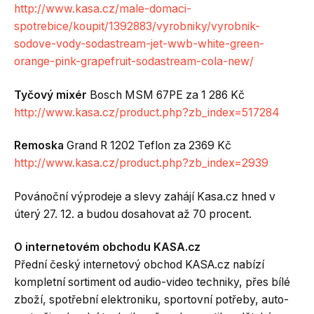
http://www.kasa.cz/male-domaci-
spotrebice/koupit/1392883/vyrobniky/vyrobnik-
sodove-vody-sodastream-jet-wwb-white-green-
orange-pink-grapefruit-sodastream-cola-new/
Tyčový mixér
Bosch MSM 67PE za 1 286 Kč
http://www.kasa.cz/product.php?zb_index=517284
Remoska
Grand R 1202 Teflon za 2369 Kč
http://www.kasa.cz/product.php?zb_index=2939
Povánoční výprodeje a slevy zahájí Kasa.cz hned v
úterý 27. 12. a budou dosahovat až 70 procent.
O internetovém obchodu KASA.cz
Přední český internetový obchod KASA.cz nabízí
kompletní sortiment od audio-video techniky, přes bílé
zboží, spotřební elektroniku, sportovní potřeby, auto-