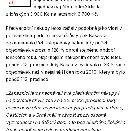
objednávky přitom mírně klesla –
z loňských 3 900 Kč na letošních 3 700 Kč.
Předvánoční nákupy letos začaly podobně jako vloni v
polovině listopadu, silnější nárůsty pak Kasa.cz
zaznamenala třetí listopadový týden, kdy počet
objednávek vzrostl o 128 % oproti stejnému období
loňského roku. Nejsilnějším nákupním dnem bylo letos
pondělí 12. prosince, kdy Kasa.cz evidovala o 33 % více
objednávek než v nejsilnější den roku 2010, kterým bylo
pondělí 13. prosince.
„Zákazníci letos nechávali své předvánoční nákupy i
na poslední chvíli, tedy na 22. či 23. prosince. Díky
našim nově otevřeným kamenným prodejnám v Praze,
Čestlicích a v Brně měli možnost zboží osobně
vyzvednout i na Štědrý den, a to bez dlouhého čekání a
front, neboť jsme byli na předvánoční silnou