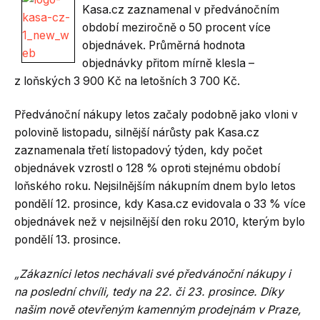
Kasa.cz zaznamenal v předvánočním
období meziročně o 50 procent více
objednávek. Průměrná hodnota
objednávky přitom mírně klesla –
z loňských 3 900 Kč na letošních 3 700 Kč.
Předvánoční nákupy letos začaly podobně jako vloni v
polovině listopadu, silnější nárůsty pak Kasa.cz
zaznamenala třetí listopadový týden, kdy počet
objednávek vzrostl o 128 % oproti stejnému období
loňského roku. Nejsilnějším nákupním dnem bylo letos
pondělí 12. prosince, kdy Kasa.cz evidovala o 33 % více
objednávek než v nejsilnější den roku 2010, kterým bylo
pondělí 13. prosince.
„Zákazníci letos nechávali své předvánoční nákupy i
na poslední chvíli, tedy na 22. či 23. prosince. Díky
našim nově otevřeným kamenným prodejnám v Praze,