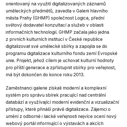
orientovaný na využití digitalizovaných záznamů
uměleckých předmětů, zavedla v Galerii hlavního
města Prahy (GHMP) společnost Logica, přední
světový dodavatel konzultací a služeb v oblasti
informačních technologií. GHMP začala jako jedna
z prvních kulturních institucí v České republice
digitalizovat své umělecké sbírky a zapojila se do
programu digitalizace kulturního fondu zemí Evropské
unie. Projekt, jehož cílem je uchovat kulturní hodnoty
pro příští generace a zpřístupnit sbírky pro veřejnost,
má být dokončen do konce roku 2013.
Zaměstnanci galerie získali moderní a komplexní
systém pro správu sbírek pracující nad centrální
databází a využívající moderní evidenční a vizualizační
přístupy, které přináší právě digitalizace. Zájemci o
umění z odborné i laické veřejnosti nejvíce ocení nový
webový portál informující o výstavách a akcích