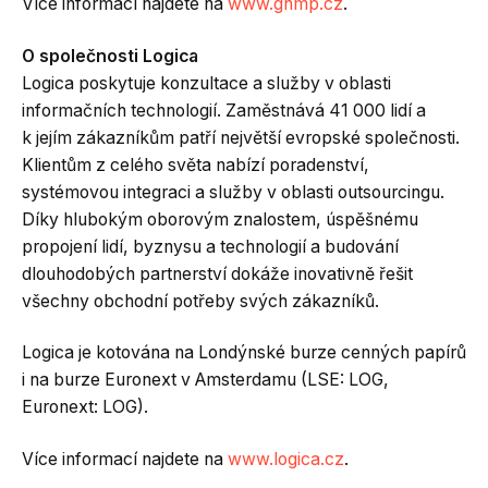
Více informací najdete na
www.ghmp.cz
.
O společnosti Logica
Logica poskytuje konzultace a služby v oblasti
informačních technologií. Zaměstnává 41 000 lidí a
k jejím zákazníkům patří největší evropské společnosti.
Klientům z celého světa nabízí poradenství,
systémovou integraci a služby v oblasti outsourcingu.
Díky hlubokým oborovým znalostem, úspěšnému
propojení lidí, byznysu a technologií a budování
dlouhodobých partnerství dokáže inovativně řešit
všechny obchodní potřeby svých zákazníků.
Logica je kotována na Londýnské burze cenných papírů
i na burze Euronext v Amsterdamu (LSE: LOG,
Euronext: LOG).
Více informací najdete na
www.logica.cz
.