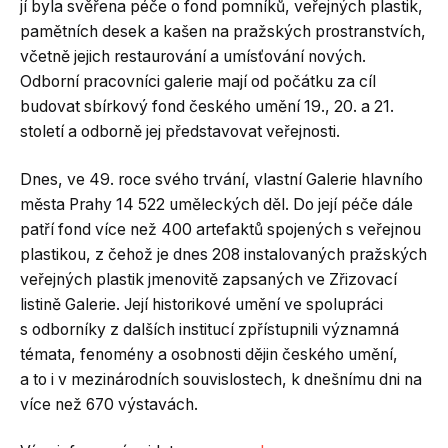
jí byla svěřena péče o fond pomníků, veřejných plastik,
pamětních desek a kašen na pražských prostranstvích,
včetně jejich restaurování a umísťování nových.
Odborní pracovníci galerie mají od počátku za cíl
budovat sbírkový fond českého umění 19., 20. a 21.
století a odborně jej představovat veřejnosti.
Dnes, ve 49. roce svého trvání, vlastní Galerie hlavního
města Prahy 14 522 uměleckých děl. Do její péče dále
patří fond více než 400 artefaktů spojených s veřejnou
plastikou, z čehož je dnes 208 instalovaných pražských
veřejných plastik jmenovitě zapsaných ve Zřizovací
listině Galerie. Její historikové umění ve spolupráci
s odborníky z dalších institucí zpřístupnili významná
témata, fenomény a osobnosti dějin českého umění,
a to i v mezinárodních souvislostech, k dnešnímu dni na
více než 670 výstavách.