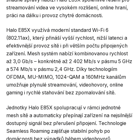
streamování videa ve vysokém rozlišení, online hraní,
práci na dálku i provoz chytré domácnosti.
Halo E85X využívá moderní standard Wi-Fi 6
(802.11ax), který přináší vyšší rychlost, nižší latenci a
efektivnější provoz sítě i při větším počtu připojených
zařízení. Mesh systém nabízí kombinovanou rychlost
až 3,0 Gb/s – konkrétně až 2 402 Mb/s v pásmu 5 GHz
a 574 Mb/s v pásmu 2,4 GHz. Díky technologiím
OFDMA, MU-MIMO, 1024-QAM a 160MHz kanálům
umožňuje plynulé streamování, videohovory, online
gaming i rychlé stahování bez zpomalování sítě.
Jednotky Halo E85X spolupracují v rámci jednotné
mesh sítě a automaticky přepínají zařízení na nejsilnější
dostupný signál bez přerušení připojení. Technologie
Seamless Roaming zajišťuje stabilní pohyb po
domácnosti bez výpadků během videohovorů,