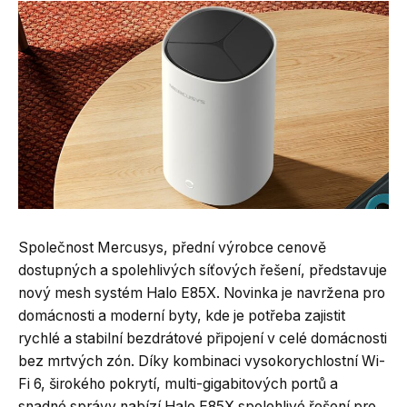
Společnost Mercusys, přední výrobce cenově
dostupných a spolehlivých síťových řešení, představuje
nový mesh systém Halo E85X. Novinka je navržena pro
domácnosti a moderní byty, kde je potřeba zajistit
rychlé a stabilní bezdrátové připojení v celé domácnosti
bez mrtvých zón. Díky kombinaci vysokorychlostní Wi-
Fi 6, širokého pokrytí, multi-gigabitových portů a
snadné správy nabízí Halo E85X spolehlivé řešení pro