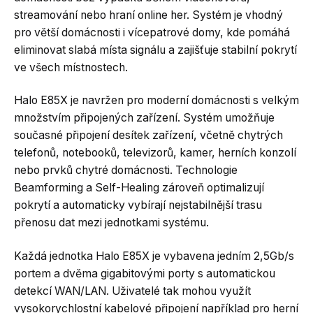
streamování nebo hraní online her. Systém je vhodný
pro větší domácnosti i vícepatrové domy, kde pomáhá
eliminovat slabá místa signálu a zajišťuje stabilní pokrytí
ve všech místnostech.
Halo E85X je navržen pro moderní domácnosti s velkým
množstvím připojených zařízení. Systém umožňuje
současné připojení desítek zařízení, včetně chytrých
telefonů, notebooků, televizorů, kamer, herních konzolí
nebo prvků chytré domácnosti. Technologie
Beamforming a Self-Healing zároveň optimalizují
pokrytí a automaticky vybírají nejstabilnější trasu
přenosu dat mezi jednotkami systému.
Každá jednotka Halo E85X je vybavena jedním 2,5Gb/s
portem a dvěma gigabitovými porty s automatickou
detekcí WAN/LAN. Uživatelé tak mohou využít
vysokorychlostní kabelové připojení například pro herní