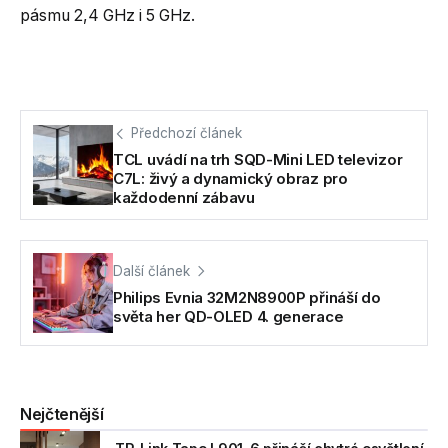
pásmu 2,4 GHz i 5 GHz.
Předchozí článek
TCL uvádí na trh SQD-Mini LED televizor
C7L: živý a dynamický obraz pro
každodenní zábavu
Další článek
Philips Evnia 32M2N8900P přináší do
světa her QD-OLED 4. generace
Nejčtenější