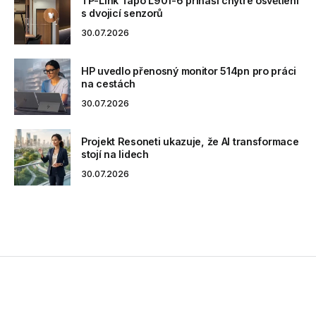
TP-Link Tapo L901-6 přináší chytré osvětlení
s dvojicí senzorů
30.07.2026
HP uvedlo přenosný monitor 514pn pro práci
na cestách
30.07.2026
Projekt Resoneti ukazuje, že AI transformace
stojí na lidech
30.07.2026