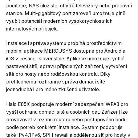
počítače, NAS úložiště, chytré televizory nebo pracovní
stanice. Multi-gigabitový port zároveň umožňuje plně
využít potenciál moderních vysokorychlostních
internetových přípojek.
Instalace i správa systému probíhá prostřednictvím
mobilní aplikace MERCUSYS dostupné pro Android a
iOS v češtině i slovenštině. Aplikace umožňuje rychlé
nastavení sítě, správu připojených zařízení, vytvoření
sítě pro hosty nebo rodičovskou kontrolu. Díky
přehlednému rozhraní je správa domácí sítě
jednoduchá i pro méně zkušené uživatele.
Halo E85X podporuje moderní zabezpečení WPA3 pro
vyšší ochranu domácí sítě a osobních dat. Zařízení lze
provozovat v režimu routeru nebo přístupového bodu
podle potřeb konkrétní instalace. Systém podporuje
také IPv4/IPv6, SPI firewall a oddělenou síť pro hosty v