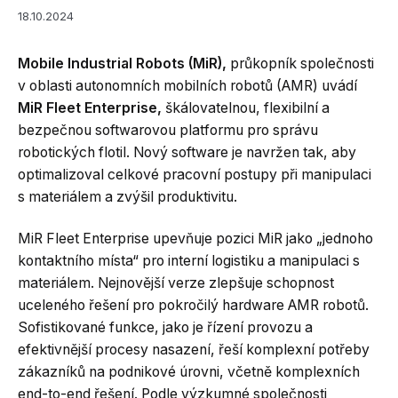
18.10.2024
Mobile Industrial Robots (MiR),
průkopník společnosti
v oblasti autonomních mobilních robotů (AMR) uvádí
MiR Fleet Enterprise,
škálovatelnou, flexibilní a
bezpečnou softwarovou platformu pro správu
robotických flotil. Nový software je navržen tak, aby
optimalizoval celkové pracovní postupy při manipulaci
s materiálem a zvýšil produktivitu.
MiR Fleet Enterprise upevňuje pozici MiR jako „jednoho
kontaktního místa“ pro interní logistiku a manipulaci s
materiálem. Nejnovější verze zlepšuje schopnost
uceleného řešení pro pokročilý hardware AMR robotů.
Sofistikované funkce, jako je řízení provozu a
efektivnější procesy nasazení, řeší komplexní potřeby
zákazníků na podnikové úrovni, včetně komplexních
end-to-end řešení. Podle výzkumné společnosti