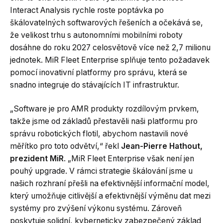
Interact Analysis rychle roste poptávka po
škálovatelných softwarových řešeních a očekává se,
že velikost trhu s autonomními mobilními roboty
dosáhne do roku 2027 celosvětově více než 2,7 milionu
jednotek. MiR Fleet Enterprise splňuje tento požadavek
pomocí inovativní platformy pro správu, která se
snadno integruje do stávajících IT infrastruktur.
„Software je pro AMR produkty rozdílovým prvkem,
takže jsme od základů přestavěli naši platformu pro
správu robotických flotil, abychom nastavili nové
měřítko pro toto odvětví,“ řekl
Jean-Pierre Hathout,
prezident MiR
. „MiR Fleet Enterprise však není jen
pouhý upgrade. V rámci strategie škálování jsme u
našich rozhraní přešli na efektivnější informační model,
který umožňuje citlivější a efektivnější výměnu dat mezi
systémy pro zvýšení výkonu systému. Zároveň
poskytuje solidní, kyberneticky zabezpečený základ