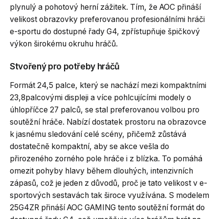
plynulý a pohotový herní zážitek. Tím, že AOC přináší
velikost obrazovky preferovanou profesionálními hráči
e-sportu do dostupné řady G4, zpřístupňuje špičkový
výkon širokému okruhu hráčů.
Stvořený pro potřeby hráčů
Formát 24,5 palce, který se nachází mezi kompaktními
23,8palcovými displeji a více pohlcujícími modely o
úhlopříčce 27 palců, se stal preferovanou volbou pro
soutěžní hráče. Nabízí dostatek prostoru na obrazovce
k jasnému sledování celé scény, přičemž zůstává
dostatečně kompaktní, aby se akce vešla do
přirozeného zorného pole hráče i z blízka. To pomáhá
omezit pohyby hlavy během dlouhých, intenzivních
zápasů, což je jeden z důvodů, proč je tato velikost v e-
sportových sestavách tak široce využívána. S modelem
25G4ZR přináší AOC GAMING tento soutěžní formát do