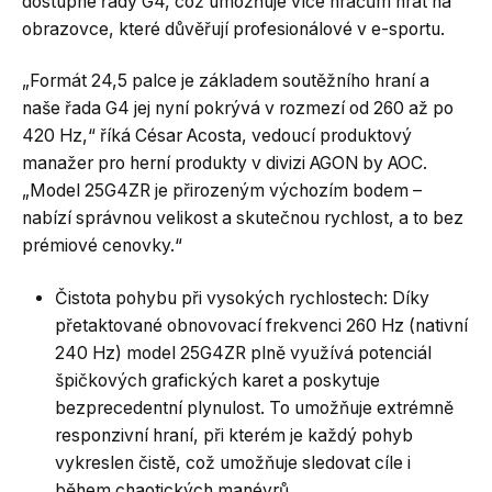
dostupné řady G4, což umožňuje více hráčům hrát na
obrazovce, které důvěřují profesionálové v e-sportu.
„Formát 24,5 palce je základem soutěžního hraní a
naše řada G4 jej nyní pokrývá v rozmezí od 260 až po
420 Hz,“ říká César Acosta, vedoucí produktový
manažer pro herní produkty v divizi AGON by AOC.
„Model 25G4ZR je přirozeným výchozím bodem –
nabízí správnou velikost a skutečnou rychlost, a to bez
prémiové cenovky.“
Čistota pohybu při vysokých rychlostech: Díky
přetaktované obnovovací frekvenci 260 Hz (nativní
240 Hz) model 25G4ZR plně využívá potenciál
špičkových grafických karet a poskytuje
bezprecedentní plynulost. To umožňuje extrémně
responzivní hraní, při kterém je každý pohyb
vykreslen čistě, což umožňuje sledovat cíle i
během chaotických manévrů.