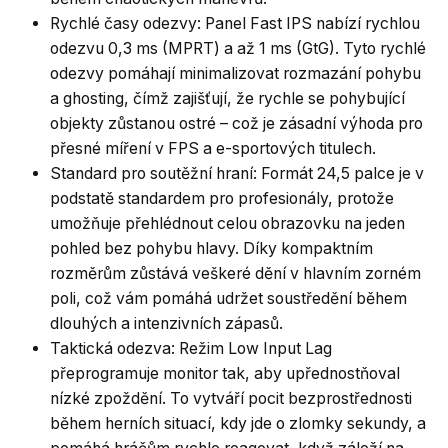
Rychlé časy odezvy: Panel Fast IPS nabízí rychlou
odezvu 0,3 ms (MPRT) a až 1 ms (GtG). Tyto rychlé
odezvy pomáhají minimalizovat rozmazání pohybu
a ghosting, čímž zajišťují, že rychle se pohybující
objekty zůstanou ostré – což je zásadní výhoda pro
přesné míření v FPS a e-sportových titulech.
Standard pro soutěžní hraní: Formát 24,5 palce je v
podstatě standardem pro profesionály, protože
umožňuje přehlédnout celou obrazovku na jeden
pohled bez pohybu hlavy. Díky kompaktním
rozměrům zůstává veškeré dění v hlavním zorném
poli, což vám pomáhá udržet soustředění během
dlouhých a intenzivních zápasů.
Taktická odezva: Režim Low Input Lag
přeprogramuje monitor tak, aby upřednostňoval
nízké zpoždění. To vytváří pocit bezprostřednosti
během herních situací, kdy jde o zlomky sekundy, a