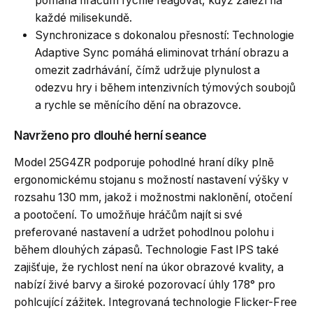
pomáhá hráčům rychle reagovat, když záleží na
každé milisekundě.
Synchronizace s dokonalou přesností: Technologie
Adaptive Sync pomáhá eliminovat trhání obrazu a
omezit zadrhávání, čímž udržuje plynulost a
odezvu hry i během intenzivních týmových soubojů
a rychle se měnícího dění na obrazovce.
Navrženo pro dlouhé herní seance
Model 25G4ZR podporuje pohodlné hraní díky plně
ergonomickému stojanu s možností nastavení výšky v
rozsahu 130 mm, jakož i možnostmi naklonění, otočení
a pootočení. To umožňuje hráčům najít si své
preferované nastavení a udržet pohodlnou polohu i
během dlouhých zápasů. Technologie Fast IPS také
zajišťuje, že rychlost není na úkor obrazové kvality, a
nabízí živé barvy a široké pozorovací úhly 178° pro
pohlcující zážitek. Integrovaná technologie Flicker-Free