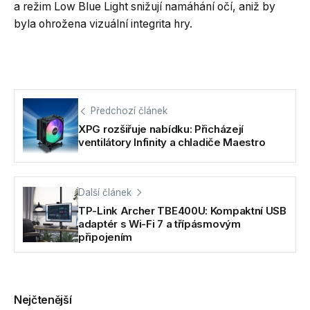
a režim Low Blue Light snižují namáhání očí, aniž by
byla ohrožena vizuální integrita hry.
Předchozí článek
XPG rozšiřuje nabídku: Přicházejí
ventilátory Infinity a chladiče Maestro
Další článek
TP-Link Archer TBE400U: Kompaktní USB
adaptér s Wi-Fi 7 a třípásmovým
připojením
Nejčtenější