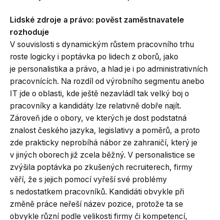
Lidské zdroje a právo: pověst zaměstnavatele
rozhoduje
V souvislosti s dynamickým růstem pracovního trhu
roste logicky i poptávka po lidech z oborů, jako
je personalistika a právo, a hlad je i po administrativních
pracovnících. Na rozdíl od výrobního segmentu anebo
IT jde o oblasti, kde ještě nezavládl tak velký boj o
pracovníky a kandidáty lze relativně dobře najít.
Zároveň jde o obory, ve kterých je dost podstatná
znalost českého jazyka, legislativy a poměrů, a proto
zde prakticky neprobíhá nábor ze zahraničí, který je
v jiných oborech již zcela běžný. V personalistice se
zvýšila poptávka po zkušených recruiterech, firmy
věří, že s jejich pomocí vyřeší své problémy
s nedostatkem pracovníků. Kandidáti obvykle při
změně práce neřeší název pozice, protože ta se
obvykle různí podle velikosti firmy či kompetencí,