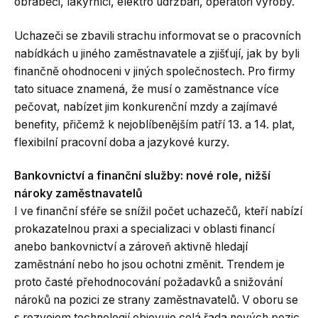
obráběči, lakýrníci, elektro údržbáři, operátoři výroby.
Uchazeči se zbavili strachu informovat se o pracovních
nabídkách u jiného zaměstnavatele a zjišťují, jak by byli
finančně ohodnoceni v jiných společnostech. Pro firmy
tato situace znamená, že musí o zaměstnance více
pečovat, nabízet jim konkurenční mzdy a zajímavé
benefity, přičemž k nejoblíbenějším patří 13. a 14. plat,
flexibilní pracovní doba a jazykové kurzy.
Bankovnictví a finanční služby: nové role, nižší
nároky zaměstnavatelů
I ve finanční sféře se snížil počet uchazečů, kteří nabízí
prokazatelnou praxi a specializaci v oblasti financí
anebo bankovnictví a zároveň aktivně hledají
zaměstnání nebo ho jsou ochotni změnit. Trendem je
proto časté přehodnocování požadavků a snižování
nároků na pozici ze strany zaměstnavatelů. V oboru se
s rozvojem technologií objevuje celá řada nových pozic,