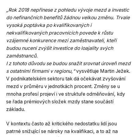
„Rok 2018 nepřinese z pohledu vývoje mezd a investic
do nefinančních benefitů žádnou velkou změnu. Trvale
vysoká poptávka po kvalifikovaných i
nekvalifikovaných pracovnících povede k růstu
vzájemné konkurence mezi zaměstnavateli, kteří
budou nuceni zvýšit investice do loajality svých
zaměstnanců.
I z tohoto důvodu se budou snažit srovnat úroveň mezd
s ostatními firmami v regionu,“
vysvětluje Martin Ježek.
V podnikatelském sektoru tak dá očekávat zvyšování
mezd v průměru v jednotkách procent. Změny se u
mnoha profesí projeví i ve struktuře odměňování, kdy
se řada prémiových složek mzdy stane součástí
základu.
V kontextu často až kritického nedostatku lidí jsou
patrné snižující se nároky na kvalifikaci, a to až na