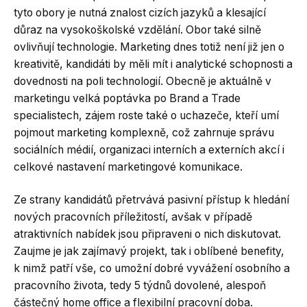
tyto obory je nutná znalost cizích jazyků a klesající
důraz na vysokoškolské vzdělání. Obor také silně
ovlivňují technologie. Marketing dnes totiž není již jen o
kreativitě, kandidáti by měli mít i analytické schopnosti a
dovednosti na poli technologií. Obecně je aktuálně v
marketingu velká poptávka po Brand a Trade
specialistech, zájem roste také o uchazeče, kteří umí
pojmout marketing komplexně, což zahrnuje správu
sociálních médií, organizaci interních a externích akcí i
celkové nastavení marketingové komunikace.
Ze strany kandidátů přetrvává pasivní přístup k hledání
nových pracovních příležitostí, avšak v případě
atraktivních nabídek jsou připraveni o nich diskutovat.
Zaujme je jak zajímavý projekt, tak i oblíbené benefity,
k nimž patří vše, co umožní dobré vyvážení osobního a
pracovního života, tedy 5 týdnů dovolené, alespoň
částečný home office a flexibilní pracovní doba.