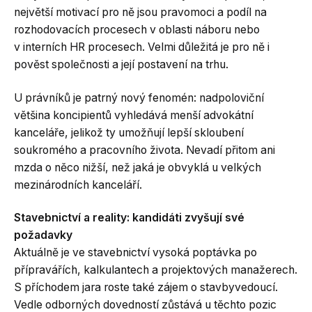
největší motivací pro ně jsou pravomoci a podíl na
rozhodovacích procesech v oblasti náboru nebo
v interních HR procesech. Velmi důležitá je pro ně i
pověst společnosti a její postavení na trhu.
U právníků je patrný nový fenomén: nadpoloviční
většina koncipientů vyhledává menší advokátní
kanceláře, jelikož ty umožňují lepší skloubení
soukromého a pracovního života. Nevadí přitom ani
mzda o něco nižší, než jaká je obvyklá u velkých
mezinárodních kanceláří.
Stavebnictví a reality: kandidáti zvyšují své
požadavky
Aktuálně je ve stavebnictví vysoká poptávka po
přípravářích, kalkulantech a projektových manažerech.
S příchodem jara roste také zájem o stavbyvedoucí.
Vedle odborných dovedností zůstává u těchto pozic