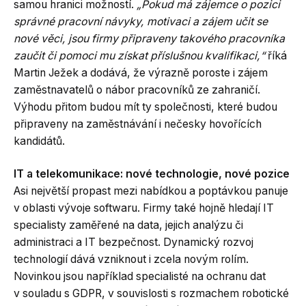
samou hranici možností.
„Pokud má zájemce o pozici
správné pracovní návyky, motivaci a zájem učit se
nové věci, jsou firmy připraveny takového pracovníka
zaučit či pomoci mu získat příslušnou kvalifikaci,“
říká
Martin Ježek a dodává, že výrazně poroste i zájem
zaměstnavatelů o nábor pracovníků ze zahraničí.
Výhodu přitom budou mít ty společnosti, které budou
připraveny na zaměstnávání i nečesky hovořících
kandidátů.
IT a telekomunikace: nové technologie, nové pozice
Asi největší propast mezi nabídkou a poptávkou panuje
v oblasti vývoje softwaru. Firmy také hojně hledají IT
specialisty zaměřené na data, jejich analýzu či
administraci a IT bezpečnost. Dynamický rozvoj
technologií dává vzniknout i zcela novým rolím.
Novinkou jsou například specialisté na ochranu dat
v souladu s GDPR, v souvislosti s rozmachem robotické