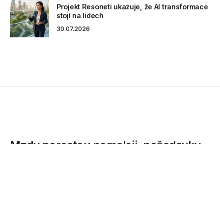
Projekt Resoneti ukazuje, že AI transformace
stojí na lidech
30.07.2026
Mzdy porostou pomaleji, požadavky
na uchazeče se snižují
Personální agentura Grafton Recruitment zveřejnila
výsledky rozsáhlého průzkumu mezd pro rok 2018. Materiál
poskytuje přehledné...