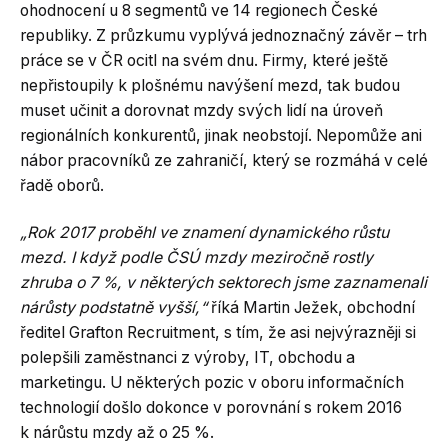
ohodnocení u 8 segmentů ve 14 regionech České
republiky. Z průzkumu vyplývá jednoznačný závěr – trh
práce se v ČR ocitl na svém dnu. Firmy, které ještě
nepřistoupily k plošnému navýšení mezd, tak budou
muset učinit a dorovnat mzdy svých lidí na úroveň
regionálních konkurentů, jinak neobstojí. Nepomůže ani
nábor pracovníků ze zahraničí, který se rozmáhá v celé
řadě oborů.
„Rok 2017 proběhl ve znamení dynamického růstu
mezd. I když podle ČSÚ mzdy meziročně rostly
zhruba o 7 %, v některých sektorech jsme zaznamenali
nárůsty podstatně vyšší,“
říká Martin Ježek, obchodní
ředitel Grafton Recruitment, s tím, že asi nejvýrazněji si
polepšili zaměstnanci z výroby, IT, obchodu a
marketingu. U některých pozic v oboru informačních
technologií došlo dokonce v porovnání s rokem 2016
k nárůstu mzdy až o 25 %.