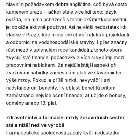
hlavním požadavkem dobrá angličtina, což bývá často
kamenem úrazu – ačkoli stále více lidí tento jazyk
ovládá, jen málo uchazečů s technickými zkušenostmi
jej dokáže aktivně používat. Asi největší nedostatek lidí
vládne v Praze, kde mimo jiné chybí i elektro projektanti
a odborníci na vodohospodářské stavby. I přes značný
růst mezd v uplynulém roce kandidáti z tohoto oboru
zvyšují své finanční požadavky a více si vybírají mezi
pracovními nabídkami. Za nejdůležitější aspekt při
zvažování nabídky zaměstnání platí ve stavebnictví
výše mzdy. Pokud je příliš nízká, nevyváží ji ani
nadstandardní benefity. I v oblasti benefitů přitom
zaměstnanci nejvíce ocení finance, ať už jde o bonusy,
odměny anebo 13. plat.
Zdravotnictví a farmacie: mzdy zdravotních sester
stále nižší než ve výrobě
Farmaceutické společnosti začaly kvůli nedostatku