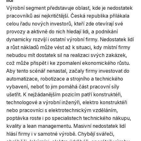
lidi
Výrobní segment představuje oblast, kde je nedostatek
pracovníků asi nejkritičtější. Česká republika přilákala
celou řadu nových investorů, kteří zde otevírají své
provozy a aktivně do nich hledají lidi, a podnikání
dynamicky rozvíjí i ostatní výrobní firmy. Nedostatek lidí
a růst nákladů může vést až k situaci, kdy místní firmy
nebudou mít dostatek sil na realizaci svých zakázek,
což může přispět i ke zpomalení ekonomického růstu.
Aby tento scénář nenastal, začaly firmy investovat do
automatizace, robotizace a strojního a technického
vybavení, neboť to jim pomáhá část pracovní síly
ušetřit. K nejžádanějším pozicím patří konstruktéři,
technologové a výrobní inženýři, elektro konstruktéři
nebo pracovníci s elektrotechnickým vzděláním,
poptávka roste i po specialistech technického nákupu,
kvality a lean managementu. Masivní nedostatek lidí
hlásí firmy i v samotné výrobě. Chybějí svářeči,