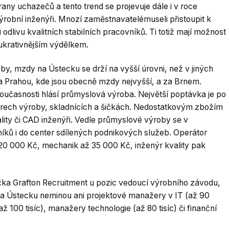
ny uchazečů a tento trend se projevuje dále i v roce
ýrobní inženýři. Mnozí zaměstnavatelémuseli přistoupit k
dlivu kvalitních stabilních pracovníků. Ti totiž mají možnost
lukrativnějším výdělkem.
žby, mzdy na Ústecku se drží na vyšší úrovni, než v jiných
za Prahou, kde jsou obecně mzdy nejvyšší, a za Brnem.
současnosti hlásí průmyslová výroba. Největší poptávka je po
torech výroby, skladnících a šičkách. Nedostatkovým zbožím
ality či CAD inženýři. Vedle průmyslové výroby se v
ků i do center sdílených podnikových služeb. Operátor
ž 20 000 Kč, mechanik až 35 000 Kč, inženýr kvality pak
a Grafton Recruitment u pozic vedoucí výrobního závodu,
y na Ústecku neminou ani projektové manažery v IT (až 90
až 100 tisíc), manažery technologie (až 80 tisíc) či finanční