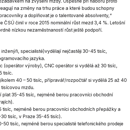
 požadavkem na zvýšení mzdy. Úspěšné při náboru proto
ě reagují na změny na trhu práce a které budou schopny
pracovníky a doplňovat je o talentované absolventy,“
 ČSÚ činil v roce 2015 nominální růst mezd 3,4 %. Letošní
ordně nízkou nezaměstnaností růst ještě podpoří.
nženýři, specialisté)vydělají nejčastěji 30-45 tisíc,
rogramovacího jazyka.
íc (operátor výroby), CNC operátor si vydělá až 30 tisíc,
 tisíc.
jíkolem 40 – 50 tisíc, přípravář/rozpočtář si vydělá 25 až 40
 tisícovou mzdu.
ší plat 35-45 tisíc, nejméně berou pracovníci obchodní
ajích).
45 tisíc, nejméně berou pracovníci obchodních přepážky a
0 tisíc, v Praze 35-45 tisíc).
-50 tisíc, nejméně berou specialisté telefonického prodeje