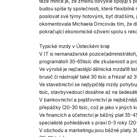
téže mince je, že změnu obvykle spojují s
budou spíše ty společnosti, které flexibiln
posilovat své týmy hotovými, byť dražšími, 
okomentovala Michaela Drncovás tím, že dle
pokračující ekonomické oživení spolu s rek
Typické mzdy v Ústeckém kraji
V IT si nemanažerské pozice(administrátoři, i
programátoři 30-65tisíc dle zkušeností a p
Ve výrobě je nejčastější dělnická mzda18 tis
brusič či nástrojář také 30 tisíc a frézař až 35
Ve stavebnictví se nejtypičtěji mzdy pohybu
tisíc, stavbyvedoucí dosáhne až na šedesáti
V bankovnictví a pojišťovnictví je nejběžněj
přepážky (20-30 tisíc, což je jako v jiných kr
Ve financích a účetnictví je běžný plat 35-
specialisté pohledávek s praxí 0-3 roky (20-3
V obchodu a marketingu jsou běžné platy 30