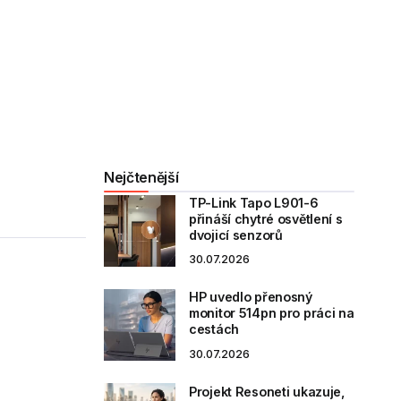
Nejčtenější
TP-Link Tapo L901-6
přináší chytré osvětlení s
dvojicí senzorů
30.07.2026
HP uvedlo přenosný
monitor 514pn pro práci na
cestách
30.07.2026
Projekt Resoneti ukazuje,