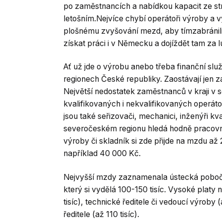
po zaměstnancích a nabídkou kapacit ze stra
letošním.Nejvíce chybí operátoři výroby a v
plošnému zvyšování mezd, aby tímzabránili o
získat práci i v Německu a dojíždět tam za 
Ať už jde o výrobu anebo třeba finanční slu
regionech České republiky. Zaostávají jen 
Největší nedostatek zaměstnanců v kraji v 
kvalifikovaných i nekvalifikovaných operá
jsou také seřizovači, mechanici, inženýři kv
severočeském regionu hledá hodně pracovní
výroby či skladník si zde přijde na mzdu a
například 40 000 Kč.
Nejvyšší mzdy zaznamenala ústecká pobočk
který si vydělá 100-150 tisíc. Vysoké plat
tisíc), technické ředitele či vedoucí výroby (
ředitele (až 110 tisíc).