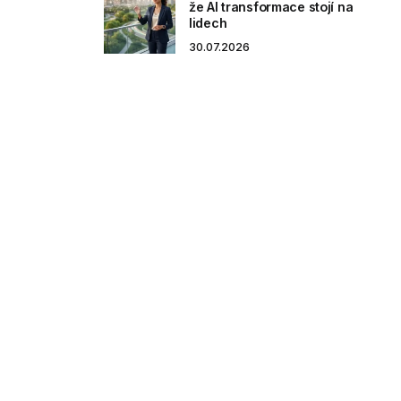
že AI transformace stojí na
lidech
30.07.2026