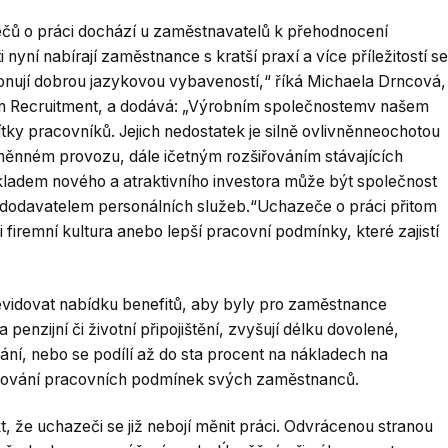
čů o práci dochází u zaměstnavatelů k přehodnocení
yní nabírají zaměstnance s kratší praxí a více příležitostí se
sponují dobrou jazykovou vybaveností,“ říká Michaela Drncová,
 Recruitment, a dodává: „Výrobním společnostemv našem
ítky pracovníků. Jejich nedostatek je silně ovlivněnneochotou
směnném provozu, dále ičetným rozšiřováním stávajících
kladem nového a atraktivního investora může být společnost
dodavatelem personálních služeb.“Uchazeče o práci přitom
i firemní kultura anebo lepší pracovní podmínky, které zajistí
evidovat nabídku benefitů, aby byly pro zaměstnance
 penzijní či životní připojištění, zvyšují délku dovolené,
ání, nebo se podílí až do sta procent na nákladech na
pšování pracovních podmínek svých zaměstnanců.
, že uchazeči se již nebojí měnit práci. Odvrácenou stranou