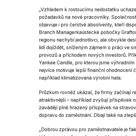
„Vzhledem k rostoucímu nedostatku uchaze
požadavků na nové pracovníky. Společnosti n
objevuje i pro čerstvé absolventy, kteří di
Branch Managerkaústecké pobočky Grafton
regionu nechybí jednotlivci, ale obvykle des
lidí dojíždět, sníženým zájmem o práci ve 
provozů a příchodem nových investorů. Pří
Yankee Candle, pro kterou jsme výhradním 
nejvíce motivuje lepší finanční ohodnocení č
například klimatizovaná výrobní hala.
Průzkum rovněž ukázal, že firmy začínají r
atraktivnější – například zvyšují příspěvek na
zavádějí plně hrazený příspěvek na stravov
dopravu do zaměstnání. Dbají také na zle
„Dobrou zprávou pro zaměstnavatele je fakt