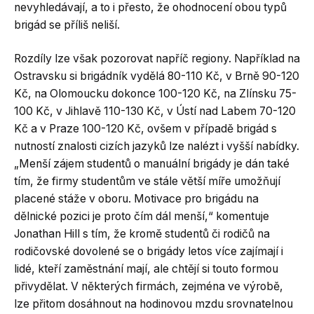
nevyhledávají, a to i přesto, že ohodnocení obou typů
brigád se příliš neliší.
Rozdíly lze však pozorovat napříč regiony. Například na
Ostravsku si brigádník vydělá 80-110 Kč, v Brně 90-120
Kč, na Olomoucku dokonce 100-120 Kč, na Zlínsku 75-
100 Kč, v Jihlavě 110-130 Kč, v Ústí nad Labem 70-120
Kč a v Praze 100-120 Kč, ovšem v případě brigád s
nutností znalosti cizích jazyků lze nalézt i vyšší nabídky.
„Menší zájem studentů o manuální brigády je dán také
tím, že firmy studentům ve stále větší míře umožňují
placené stáže v oboru. Motivace pro brigádu na
dělnické pozici je proto čím dál menší,“ komentuje
Jonathan Hill s tím, že kromě studentů či rodičů na
rodičovské dovolené se o brigády letos více zajímají i
lidé, kteří zaměstnání mají, ale chtějí si touto formou
přivydělat. V některých firmách, zejména ve výrobě,
lze přitom dosáhnout na hodinovou mzdu srovnatelnou