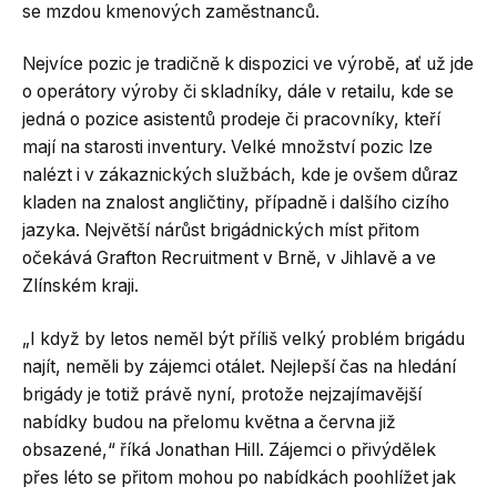
se mzdou kmenových zaměstnanců.
Nejvíce pozic je tradičně k dispozici ve výrobě, ať už jde
o operátory výroby či skladníky, dále v retailu, kde se
jedná o pozice asistentů prodeje či pracovníky, kteří
mají na starosti inventury. Velké množství pozic lze
nalézt i v zákaznických službách, kde je ovšem důraz
kladen na znalost angličtiny, případně i dalšího cizího
jazyka. Největší nárůst brigádnických míst přitom
očekává Grafton Recruitment v Brně, v Jihlavě a ve
Zlínském kraji.
„I když by letos neměl být příliš velký problém brigádu
najít, neměli by zájemci otálet. Nejlepší čas na hledání
brigády je totiž právě nyní, protože nejzajímavější
nabídky budou na přelomu května a června již
obsazené,“ říká Jonathan Hill. Zájemci o přivýdělek
přes léto se přitom mohou po nabídkách poohlížet jak