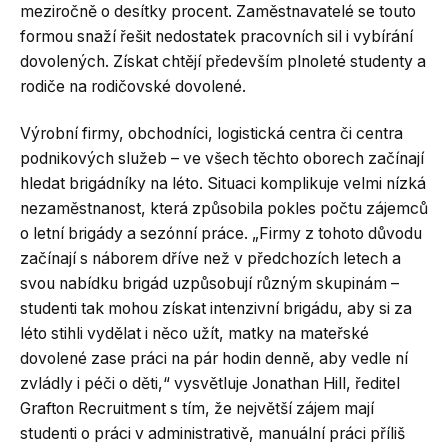
meziročně o desítky procent. Zaměstnavatelé se touto
formou snaží řešit nedostatek pracovních sil i vybírání
dovolených. Získat chtějí především plnoleté studenty a
rodiče na rodičovské dovolené.
Výrobní firmy, obchodníci, logistická centra či centra
podnikových služeb – ve všech těchto oborech začínají
hledat brigádníky na léto. Situaci komplikuje velmi nízká
nezaměstnanost, která způsobila pokles počtu zájemců
o letní brigády a sezónní práce. „Firmy z tohoto důvodu
začínají s náborem dříve než v předchozích letech a
svou nabídku brigád uzpůsobují různým skupinám –
studenti tak mohou získat intenzivní brigádu, aby si za
léto stihli vydělat i něco užít, matky na mateřské
dovolené zase práci na pár hodin denně, aby vedle ní
zvládly i péči o děti,“ vysvětluje Jonathan Hill, ředitel
Grafton Recruitment s tím, že největší zájem mají
studenti o práci v administrativě, manuální práci příliš