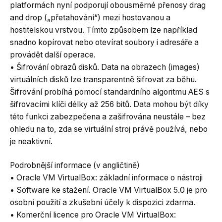
platformách nyní podporují obousměrné přenosy drag
and drop („přetahování“) mezi hostovanou a
hostitelskou vrstvou. Tímto způsobem lze například
snadno kopírovat nebo otevírat soubory i adresáře a
provádět další operace.
• Šifrování obrazů disků. Data na obrazech (images)
virtuálních disků lze transparentně šifrovat za běhu.
Šifrování probíhá pomocí standardního algoritmu AES s
šifrovacími klíči délky až 256 bitů. Data mohou být díky
této funkci zabezpečena a zašifrována neustále – bez
ohledu na to, zda se virtuální stroj právě používá, nebo
je neaktivní.
Podrobnější informace (v angličtině)
• Oracle VM VirtualBox: základní informace o nástroji
• Software ke stažení. Oracle VM VirtualBox 5.0 je pro
osobní použití a zkušební účely k dispozici zdarma.
• Komerční licence pro Oracle VM VirtualBox: