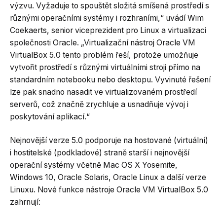
výzvu. Vyžaduje to spouštět složitá smíšená prostředí s
různými operačními systémy i rozhraními,“ uvádí Wim
Coekaerts, senior viceprezident pro Linux a virtualizaci
společnosti Oracle. „Virtualizační nástroj Oracle VM
VirtualBox 5.0 tento problém řeší, protože umožňuje
vytvořit prostředí s různými virtuálními stroji přímo na
standardním notebooku nebo desktopu. Vyvinuté řešení
lze pak snadno nasadit ve virtualizovaném prostředí
serverů, což značně zrychluje a usnadňuje vývoj i
poskytování aplikací.“
Nejnovější verze 5.0 podporuje na hostované (virtuální)
i hostitelské (podkladové) straně starší i nejnovější
operační systémy včetně Mac OS X Yosemite,
Windows 10, Oracle Solaris, Oracle Linux a další verze
Linuxu. Nové funkce nástroje Oracle VM VirtualBox 5.0
zahrnují: