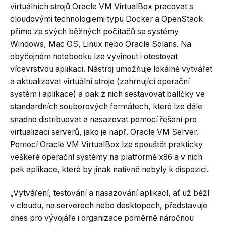
virtuálních strojů Oracle VM VirtualBox pracovat s
cloudovými technologiemi typu Docker a OpenStack
přímo ze svých běžných počítačů se systémy
Windows, Mac OS, Linux nebo Oracle Solaris. Na
obyčejném notebooku lze vyvinout i otestovat
vícevrstvou aplikaci. Nástroj umožňuje lokálně vytvářet
a aktualizovat virtuální stroje (zahrnující operační
systém i aplikace) a pak z nich sestavovat balíčky ve
standardních souborových formátech, které lze dále
snadno distribuovat a nasazovat pomocí řešení pro
virtualizaci serverů, jako je např. Oracle VM Server.
Pomocí Oracle VM VirtualBox lze spouštět prakticky
veškeré operační systémy na platformě x86 a v nich
pak aplikace, které by jinak nativně nebyly k dispozici.
„Vytváření, testování a nasazování aplikací, ať už běží
v cloudu, na serverech nebo desktopech, představuje
dnes pro vývojáře i organizace poměrně náročnou