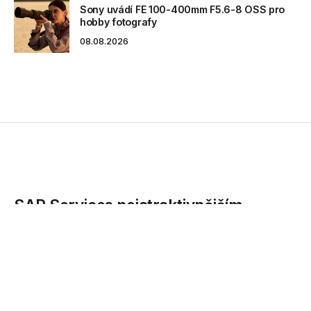
Sony uvádí FE 100-400mm F5.6-8 OSS pro
hobby fotografy
08.08.2026
SAP Services nejatraktivnějším
zaměstnavatelem z odvětví
podnikových služeb a na 7. místě v
rámci celé ČR
Společnost SAP Services obsadila 7. příčku žebříčku