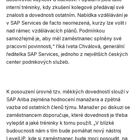
interní tréninky, kdy zkušení kolegové předávají své
znalosti a dovednosti ostatním. Nabídka vzdělávání je
v SAP Services de facto neomezená, kurzy lze volit i
nad rámec vzdělávacích plánů. Podmínkou
samozřejmě je, aby měl zaměstnanec splněny své
pracovní povinnosti,“ říká Iveta Chválová, generální
ředitelka SAP Services, jednoho z největších českých
center podnikových služeb.
K posouzení úrovně tzv. měkkých dovedností slouží v
SAP Ariba zejména hodnocení manažera a zpětná
vazba od ostatních členů týmu. Manažer po diskuzi se
zaměstnancem doporučuje, které dovednosti je třeba
vylepšit a jaké tréninky k tomu použít. „V blízké
budoucnosti nám s tím bude pomáhat nový nástroj
LevelUP, kde si zaměstnanec bude moci posoudit, na