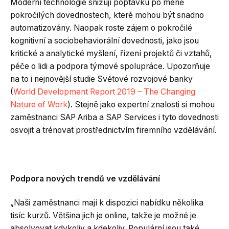
Moderní technologie snižují poptávku po méně
pokročilých dovednostech, které mohou být snadno
automatizovány. Naopak roste zájem o pokročilé
kognitivní a sociobehaviorální dovednosti, jako jsou
kritické a analytické myšlení, řízení projektů či vztahů,
péče o lidi a podpora týmové spolupráce. Upozorňuje
na to i nejnovější studie Světové rozvojové banky
(
World Development Report 2019 – The Changing
Nature of Work
). Stejně jako expertní znalosti si mohou
zaměstnanci SAP Ariba a SAP Services i tyto dovednosti
osvojit a trénovat prostřednictvím firemního vzdělávání.
Podpora nových trendů ve vzdělávání
„Naši zaměstnanci mají k dispozici nabídku několika
tisíc kurzů. Většina jich je online, takže je možné je
absolvovat kdykoliv a kdekoliv. Populární jsou také