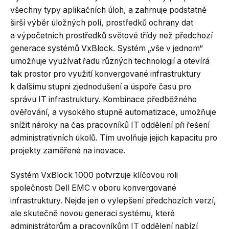
všechny typy aplikačních úloh, a zahrnuje podstatně
širší výběr úložných polí, prostředků ochrany dat
a výpočetních prostředků světové třídy než předchozí
generace systémů VxBlock. Systém „vše v jednom“
umožňuje využívat řadu různých technologií a otevírá
tak prostor pro využití konvergované infrastruktury
k dalšímu stupni zjednodušení a úspoře času pro
správu IT infrastruktury. Kombinace předběžného
ověřování, a vysokého stupně automatizace, umožňuje
snížit nároky na čas pracovníků IT oddělení při řešení
administrativních úkolů. Tím uvolňuje jejich kapacitu pro
projekty zaměřené na inovace.
Systém VxBlock 1000 potvrzuje klíčovou roli
společnosti Dell EMC v oboru konvergované
infrastruktury. Nejde jen o vylepšení předchozích verzí,
ale skutečně novou generaci systému, které
administrátorům a pracovníkům IT oddělení nabízí