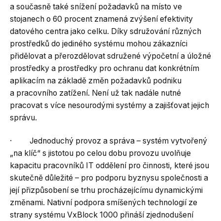
a současně také snížení požadavků na místo ve
stojanech o 60 procent znamená zvýšení efektivity
datového centra jako celku. Díky sdružování různých
prostředků do jediného systému mohou zákazníci
přidělovat a přerozdělovat sdružené výpočetní a úložné
prostředky a prostředky pro ochranu dat konkrétním
aplikacím na základě změn požadavků podniku
a pracovního zatížení. Není už tak nadále nutné
pracovat s více nesourodými systémy a zajišťovat jejich
správu.
· Jednoduchý provoz a správa – systém vytvořený
„na klíč“ s jistotou po celou dobu provozu uvolňuje
kapacitu pracovníků IT oddělení pro činnosti, které jsou
skutečně důležité – pro podporu byznysu společnosti a
její přizpůsobení se trhu procházejícímu dynamickými
změnami. Nativní podpora smíšených technologií ze
strany systému VxBlock 1000 přináší zjednodušení