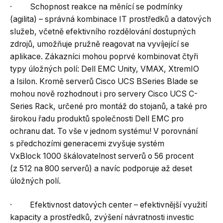
· Schopnost reakce na měnící se podmínky
(agilita) – správná kombinace IT prostředků a datových
služeb, včetně efektivního rozdělování dostupných
zdrojů, umožňuje pružně reagovat na vyvíjející se
aplikace. Zákazníci mohou poprvé kombinovat čtyři
typy úložných polí: Dell EMC Unity, VMAX, XtremIO
a Isilon. Kromě serverů Cisco UCS B­Series Blade se
mohou nově rozhodnout i pro servery Cisco UCS C-
Series Rack, určené pro montáž do stojanů, a také pro
širokou řadu produktů společnosti Dell EMC pro
ochranu dat. To vše v jednom systému! V porovnání
s předchozími generacemi zvyšuje systém
VxBlock 1000 škálovatelnost serverů o 56 procent
(z 512 na 800 serverů) a navíc podporuje až deset
úložných polí.
· Efektivnost datových center – efektivnější využití
kapacity a prostředků, zvýšení návratnosti investic