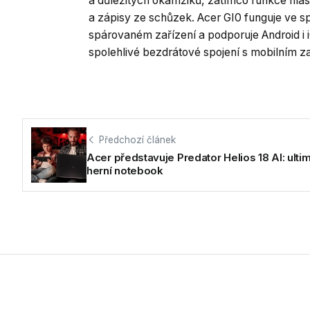
a důležitých okamžiků, zatímco funkce h
a zápisy ze schůzek. Acer GI0 funguje ve s
spárovaném zařízení a podporuje Android i iO
spolehlivé bezdrátové spojení s mobilním z
Předchozí článek
Acer představuje Predator Helios 18 AI: ultim
herní notebook