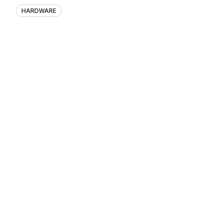
HARDWARE
Acer představuje Predator Helios 
Acer oznámil novou řadu mobilních herních řešení navržených 
řada zahrnuje vlajkový herní notebook Predator Helios 18 AI,..
30.05.2026