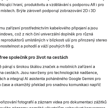
hlcující hraní, produktivitu a vzdělávání s podporou AR i pro
místech. Brýle zároveň podporují zobrazování 2D i 3D
ému zařízení prostřednictvím kabelového připojení a jsou
indows, což z nich činí univerzální doplněk pro různá
 reproduktorů umístěných v blízkosti uší pro přirozený stereo
nositelnost a pohodlí a váží pouhých 69 g.
-free společník pro život na cestách
párují s širokou škálou značek a mobilních zařízení a
 na cestách. Jsou navrženy pro technologické nadšence,
tách a integrují AI asistenta poháněného Google Gemini pro
m čase a okamžitý překlad pro snadnou komunikaci napříč
řizování fotografií a záznam videa pro dokumentaci zážitků