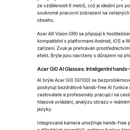
ze vzdálenosti 6 metrů, což je ideální pro po
soukromé pracovní zobrazení na veřejných 
obsahu.
Acer AR Vision GR0 se připojují k hostitelsk
kompatibilní s platformami Android, iOS a W
zařízení. Zvuk je přehráván prostřednictvím
efekt. Brýle jsou navrženy s důrazem na pře
Acer GI0 AI Glasses: Inteligentní hands
AI brýle Acer GI0 (GI100) se bezproblémově 
poskytují bezdrátové hands-free AI funkce
cestovatele a profesionály pracující na ces
hlasové ovládání, analýzu obrazu v reálné
jazyky.
Integrovaná kamera umožňuje hands-free po