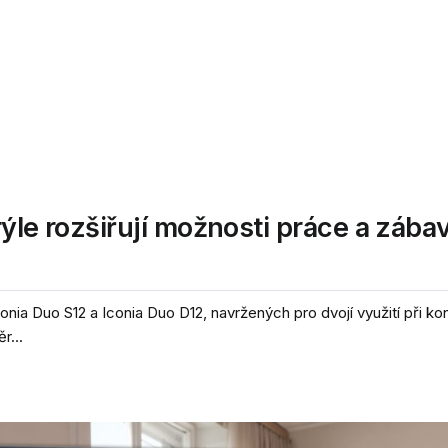
rýle rozšiřují možnosti práce a zába
onia Duo S12 a Iconia Duo D12, navržených pro dvojí využití při k
r...