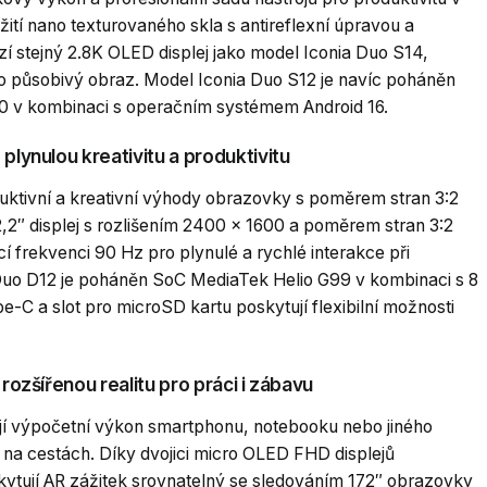
užití nano texturovaného skla s antireflexní úpravou a
í stejný 2.8K OLED displej jako model Iconia Duo S14,
 pro působivý obraz. Model Iconia Duo S12 je navíc poháněn
 v kombinaci s operačním systémem Android 16.
plynulou kreativitu a produktivitu
uktivní a kreativní výhody obrazovky s poměrem stran 3:2
2,2″ displej s rozlišením 2400 × 1600 a poměrem stran 3:2
 frekvenci 90 Hz pro plynulé a rychlé interakce při
a Duo D12 je poháněn SoC MediaTek Helio G99 v kombinaci s 8
C a slot pro microSD kartu poskytují flexibilní možnosti
rozšířenou realitu pro práci i zábavu
jí výpočetní výkon smartphonu, notebooku nebo jiného
a na cestách. Díky dvojici micro OLED FHD displejů
skytují AR zážitek srovnatelný se sledováním 172″ obrazovky