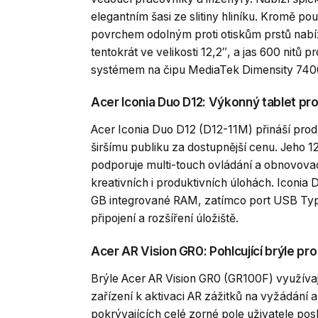
elegantním šasi ze slitiny hliníku. Kromě po
povrchem odolným proti otiskům prstů nabíz
tentokrát ve velikosti 12,2″, a jas 600 nitů
systémem na čipu MediaTek Dimensity 7400
Acer Iconia Duo D12: Výkonný tablet pro 
Acer Iconia Duo D12 (D12-11M) přináší prod
širšímu publiku za dostupnější cenu. Jeho 1
podporuje multi-touch ovládání a obnovovací
kreativních i produktivních úlohách. Iconi
GB integrované RAM, zatímco port USB Type-
připojení a rozšíření úložiště.
Acer AR Vision GR0: Pohlcující brýle pro 
Brýle Acer AR Vision GR0 (GR100F) využíva
zařízení k aktivaci AR zážitků na vyžádání 
pokrývajících celé zorné pole uživatele po