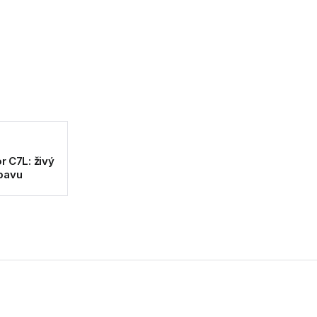
r C7L: živý
bavu