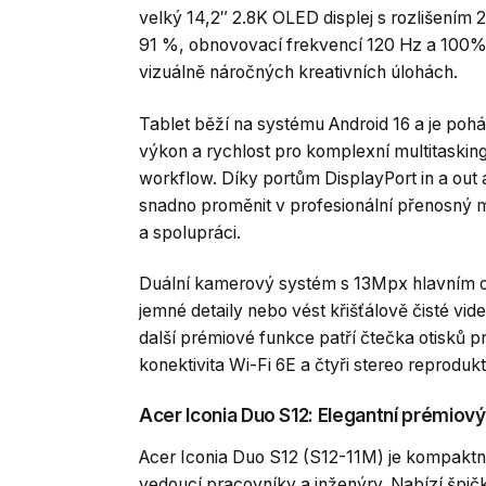
velký 14,2″ 2.8K OLED displej s rozlišením
91 %, obnovovací frekvencí 120 Hz a 100% 
vizuálně náročných kreativních úlohách.
Tablet běží na systému Android 16 a je po
výkon a rychlost pro komplexní multitasking
workflow. Díky portům DisplayPort in a o
snadno proměnit v profesionální přenosný m
a spolupráci.
Duální kamerový systém s 13Mpx hlavním o
jemné detaily nebo vést křišťálově čisté vi
další prémiové funkce patří čtečka otisků p
konektivita Wi-Fi 6E a čtyři stereo reprodukt
Acer Iconia Duo S12: Elegantní prémiový 
Acer Iconia Duo S12 (S12-11M) je kompaktnějš
vedoucí pracovníky a inženýry. Nabízí špičk