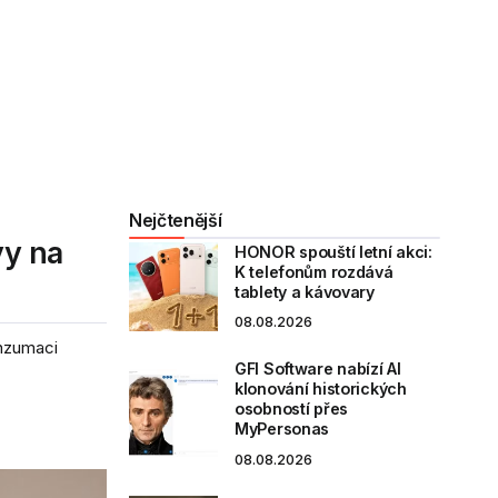
Nejčtenější
vy na
HONOR spouští letní akci:
K telefonům rozdává
tablety a kávovary
08.08.2026
onzumaci
GFI Software nabízí AI
klonování historických
osobností přes
MyPersonas
08.08.2026