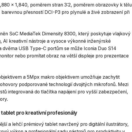
 2,880 x 1,840, poměrem stran 3:2, poměrem obrazovky k tělu
barevnou přesností DCI-P3 pro plynulé a živé zobrazení při
háněn SoC MediaTek Dimensity 8300, který poskytuje vlajkový
, AI kreativní nástroje a vysoce výkonné inženýrské
ut a dvěma USB Type-C portům se může Iconia Duo S14
onitor nebo promítat obraz na větší displeje pro prezentace
bjektivem a 5Mpx makro objektivem umožňuje zachytit
deohovory podporované technologií dvojitých mikrofonů. Mezi
rstů integrovaná do tlačítka napájení pro vyšší zabezpečení,
ory.
tablet pro kreativní profesionály
í a lehčí prémiový tablet navržený pro digitální ilustrátory,
ový výkon a profesionální sadu nástrojů pro produktivitu v