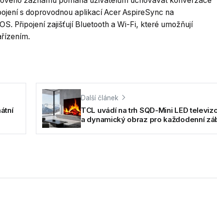
lasového záznamu pomáhá uživatelům uchovávat konverzace
pojení s doprovodnou aplikací Acer AspireSync na
S. Připojení zajišťují Bluetooth a Wi-Fi, které umožňují
ařízením.
Další článek
átní
TCL uvádí na trh SQD-Mini LED televizo
a dynamický obraz pro každodenní zá