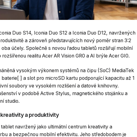
Iconia Duo S14, Iconia Duo S12 a Iconia Duo D12, navržených
 produktivitě a zároveň představujících nový poměr stran 3:2
oba účely. Společně s novou řadou tabletů rozšiřují mobilní
 rozšířenou realitu Acer AR Vision GR0 a AI brýle Acer GI0.
poháněná vysokým výkonem systémů na čipu (SoC) MediaTek
 baterie[ ] a slot pro microSD kartu podporující kapacitu až 1
ativní soubory ve vysokém rozlišení a datové knihovny.
lušenství v podobě Active Stylus, magnetického stojánku a
í studio.
reativity a produktivity
ablet navržený jako ultimátní centrum kreativity a
orbu a bezpečnou mobilní efektivitu. Jeho středobodem je