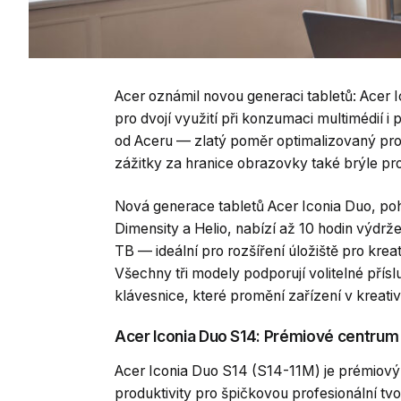
Acer oznámil novou generaci tabletů: Acer 
pro dvojí využití při konzumaci multimédií i
od Aceru — zlatý poměr optimalizovaný pro 
zážitky za hranice obrazovky také brýle pro
Nová generace tabletů Acer Iconia Duo, 
Dimensity a Helio, nabízí až 10 hodin výdrže
TB — ideální pro rozšíření úložiště pro kre
Všechny tři modely podporují volitelné přís
klávesnice, které promění zařízení v kreativn
Acer Iconia Duo S14: Prémiové centrum k
Acer Iconia Duo S14 (S14-11M) je prémiový t
produktivity pro špičkovou profesionální tv