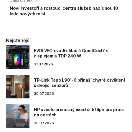
Další článek
Noví investoři a rostoucí centra služeb nabídnou 10
tisíc nových míst
Nejčtenější
EVOLVEO uvádí chladič QuietCool7 s
displejem a TDP 240 W
31.07.2026
TP-Link Tapo L901-6 přináší chytré osvětlení
s dvojicí senzorů
30.07.2026
HP uvedlo přenosný monitor 514pn pro práci
na cestách
30.07.2026