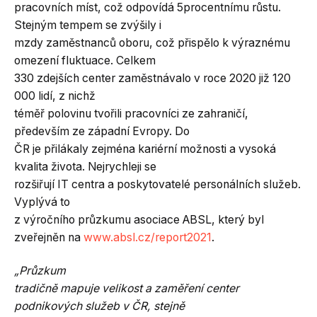
pracovních míst, což odpovídá 5procentnímu růstu.
Stejným tempem se zvýšily i
mzdy zaměstnanců oboru, což přispělo k výraznému
omezení fluktuace. Celkem
330 zdejších center zaměstnávalo v roce 2020 již 120
000 lidí, z nichž
téměř polovinu tvořili pracovníci ze zahraničí,
především ze západní Evropy. Do
ČR je přilákaly zejména kariérní možnosti a vysoká
kvalita života. Nejrychleji se
rozšiřují IT centra a poskytovatelé personálních služeb.
Vyplývá to
z výročního průzkumu asociace ABSL, který byl
zveřejněn na
www.absl.cz/report2021
.
„Průzkum
tradičně mapuje velikost a zaměření center
podnikových služeb v ČR, stejně