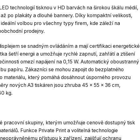
LED technologií tisknou v HD barvách na širokou škálu médií,
až po plakáty a dlouhé bannery. Díky kompaktní velikosti,
0 ideální volbou pro všechny typy firem, kde záleží na
loobchodní prodejny.
splejem se snadným ovládáním a mají certifikaci energetické
a šetří energii a umožňuje rychlé zapnutí, zahřátí a ztišení
nečinnosti omezí napájení na 0,15 W. Automatický oboustranný
řebu papíru. Zákazníci se mohou zapojit do bezplatného
ho materiálu, který pomáhá dosáhnout úsporného provozu
měry nových A3 tiskáren jsou zhruba 45 x 55 x 36 cm,
40 kg.
alé pracovní skupiny, kterým umožňuje cenově dostupný tisk
eriálů. Funkce Private Print a volitelná technologie
 neoprávněnému přístupu k zařízení, zajišťují ochranu