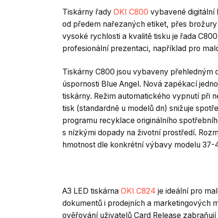
Tiskárny řady
OKI C800
vybavené digitální 
od předem nařezaných etiket, přes brožury 
vysoké rychlosti a kvalitě tisku je řada C80
profesionální prezentaci, například pro ma
Tiskárny C800 jsou vybaveny přehledným di
úspornosti Blue Angel. Nová zapékací jednotk
tiskárny. Režim automatického vypnutí při 
tisk (standardně u modelů dn) snižuje spot
programu recyklace originálního spotřební
s nízkými dopady na životní prostředí. Roz
hmotnost dle konkrétní výbavy modelu 37-
A3 LED tiskárna
OKI C824
je ideální pro m
dokumentů i prodejních a marketingových mat
ověřování uživatelů Card Release zabraňují