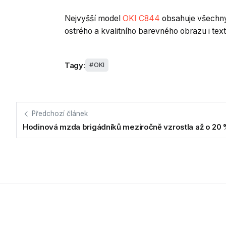
Nejvyšší model
OKI C844
obsahuje všechny 
ostrého a kvalitního barevného obrazu i tex
Tagy:
OKI
Předchozí článek
Hodinová mzda brigádníků meziročně vzrostla až o 20