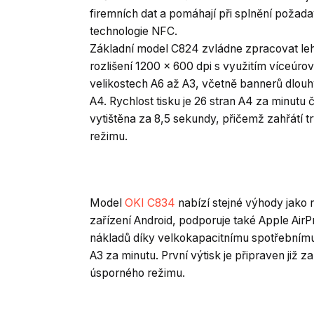
firemních dat a pomáhají při splnění požad
technologie NFC.
Základní model C824 zvládne zpracovat leh
rozlišení 1200 x 600 dpi s využitím víceúro
velikostech A6 až A3, včetně bannerů dlouh
A4. Rychlost tisku je 26 stran A4 za minutu 
vytištěna za 8,5 sekundy, přičemž zahřátí 
režimu.
Model
OKI C834
nabízí stejné výhody jako n
zařízení Android, podporuje také Apple AirP
nákladů díky velkokapacitnímu spotřebnímu m
A3 za minutu. První výtisk je připraven již za
úsporného režimu.