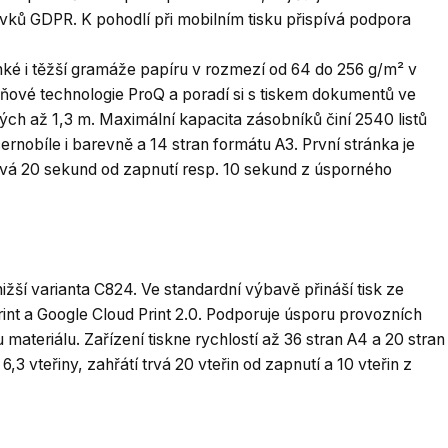
avků GDPR. K pohodlí při mobilním tisku přispívá podpora
ké i těžší gramáže papíru v rozmezí od 64 do 256 g/m² v
vňové technologie ProQ a poradí si s tiskem dokumentů ve
ých až 1,3 m. Maximální kapacita zásobníků činí 2540 listů
černobíle i barevně a 14 stran formátu A3. První stránka je
trvá 20 sekund od zapnutí resp. 10 sekund z úsporného
ižší varianta C824. Ve standardní výbavě přináší tisk ze
rint a Google Cloud Print 2.0. Podporuje úsporu provozních
ateriálu. Zařízení tiskne rychlostí až 36 stran A4 a 20 stran
 6,3 vteřiny, zahřátí trvá 20 vteřin od zapnutí a 10 vteřin z