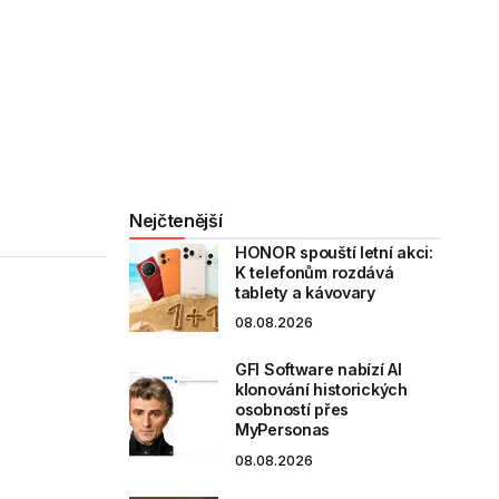
Nejčtenější
HONOR spouští letní akci:
K telefonům rozdává
tablety a kávovary
08.08.2026
GFI Software nabízí AI
klonování historických
osobností přes
MyPersonas
08.08.2026