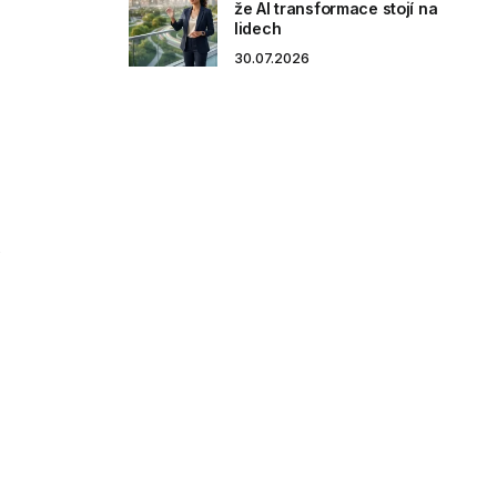
že AI transformace stojí na
lidech
30.07.2026