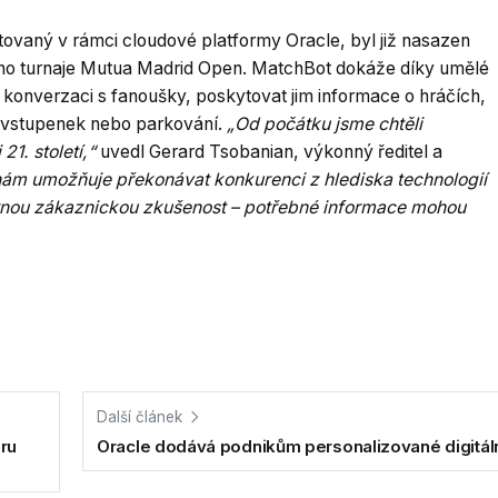
vaný v rámci cloudové platformy Oracle, byl již nasazen
vého turnaje Mutua Madrid Open. MatchBot dokáže díky umělé
 konverzaci s fanoušky, poskytovat jim informace o hráčích,
ji vstupenek nebo parkování.
„Od počátku jsme chtěli
1. století,“
uvedl Gerard Tsobanian, výkonný ředitel a
ám umožňuje překonávat konkurenci z hlediska technologií
rnou zákaznickou zkušenost – potřebné informace mohou
Další článek
oru
Oracle dodává podnikům personalizované digitáln