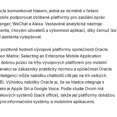
acle komunikovat hlasem, jedná se nicméně o řešení
dobře podporovat oblíbené platformy pro zasílání zpráv
enger, WeChat a Alexa. Vestavěné analytické nástroje
enta, chování uživatelů a výkonnost aplikací, díky čemuž lze
 asistenta vylepšovat.
u pozitivně hodnotí vývojové platformy společnosti Oracle.
on Matrix: Selecting an Enterprise Mobile Application
dobrou pozici na trhu vývojových platforem pro mobilní
interakci se zákazníky prakticky normou a společnost Oracle
eligencí může nabídku chatbotů cílit jak na trh velkých
B). Výhodou nabídky Oracle je, že se hladce integruje s
ako je Apple Siri a Google Voice. Podle studie Ovum má
nikových systémů (back office), takže její platformy dokážou
ými informačními systémy a mobilními aplikacemi.