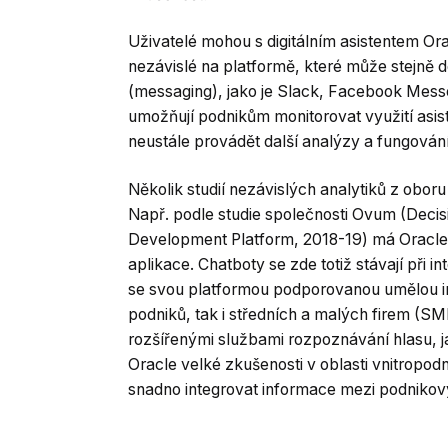
Uživatelé mohou s digitálním asistentem Or
nezávislé na platformě, které může stejně 
(messaging), jako je Slack, Facebook Mess
umožňují podnikům monitorovat využití asist
neustále provádět další analýzy a fungování
Několik studií nezávislých analytiků z obor
Např. podle studie společnosti Ovum (Decisi
Development Platform, 2018-19) má Oracle 
aplikace. Chatboty se zde totiž stávají při 
se svou platformou podporovanou umělou int
podniků, tak i středních a malých firem (SM
rozšířenými službami rozpoznávání hlasu, j
Oracle velké zkušenosti v oblasti vnitropod
snadno integrovat informace mezi podnikov