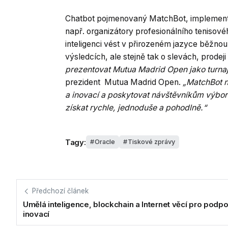
Chatbot pojmenovaný MatchBot, implemento
např. organizátory profesionálního teniso
inteligenci vést v přirozeném jazyce běžnou
výsledcích, ale stejně tak o slevách, prode
prezentovat Mutua Madrid Open jako turnaj 2
prezident Mutua Madrid Open.
„MatchBot n
a inovací a poskytovat návštěvníkům výbo
získat rychle, jednoduše a pohodlně.“
Tagy:
Oracle
Tiskové zprávy
Předchozí článek
Umělá inteligence, blockchain a Internet věcí pro podp
inovací