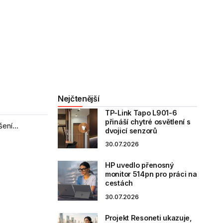
Nejčtenější
TP-Link Tapo L901-6
přináší chytré osvětlení s
ení...
dvojicí senzorů
30.07.2026
HP uvedlo přenosný
monitor 514pn pro práci na
cestách
30.07.2026
Projekt Resoneti ukazuje,