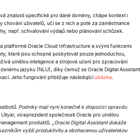
kává znalosti specifické pro dané domény, chápe kontext i
y chování uživatelů, učí se z nich a poté za zaměstnance
lohy, např. schvalování výdajů nebo plánování schůzek.
 na platformě Oracle Cloud Infrastructure a svými funkcemi
oty, které jsou schopné poskytovat pouze jednoduchou,
žívá umělou inteligence a strojové učení pro zpracování
zenému jazyku (NLU), díky čemuž se Oracle Digital Assistant
ací. Jeho fungování přibližuje následující
ukázka
.
hatbotů. Podniky mají nyní konečně k dispozici opravdu
Uliyar, viceprezident společnosti Oracle pro umělou
 a management produktů.
„Oracle Digital Assistant dokáže
kazníkům vyšší produktivitu a obohacenou uživatelskou