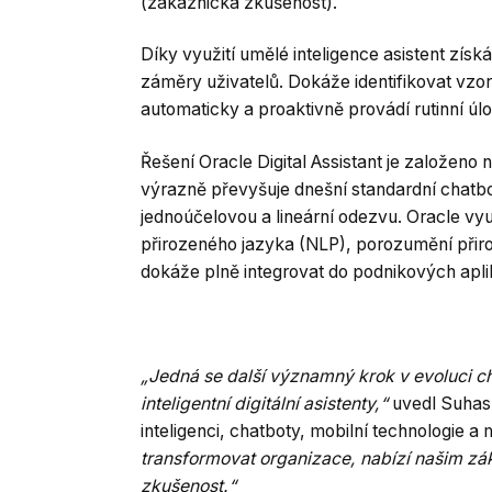
(zákaznická zkušenost).
Díky využití umělé inteligence asistent zís
záměry uživatelů. Dokáže identifikovat vzor
automaticky a proaktivně provádí rutinní ú
Řešení Oracle Digital Assistant je založeno
výrazně převyšuje dnešní standardní chatb
jednoúčelovou a lineární odezvu. Oracle vyu
přirozeného jazyka (NLP), porozumění přiro
dokáže plně integrovat do podnikových aplik
„Jedná se další významný krok v evoluci c
inteligentní digitální asistenty,“
uvedl Suhas 
inteligenci, chatboty, mobilní technologie
transformovat organizace, nabízí našim zá
zkušenost.“