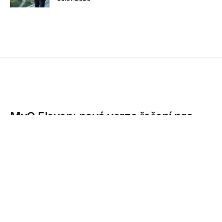
MyQ Eleven: nová verze řešení pro
správu tisku
Novou verzi tiskového řešení MyQ představila společnost
Janus. Mezi hlavní novinky vylepšeného MyQ Eleven patří
možnost rozúčtování tiskových úloh dle projektů
vytvořených uživatelem, rozšířené...
07.09.2011