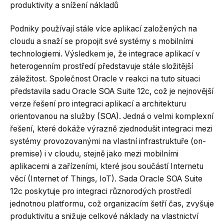
produktivity a snížení nákladů
Podniky používají stále více aplikací založených na
cloudu a snaží se propojit své systémy s mobilními
technologiemi. Výsledkem je, že integrace aplikací v
heterogenním prostředí představuje stále složitější
záležitost. Společnost Oracle v reakci na tuto situaci
představila sadu Oracle SOA Suite 12c, což je nejnovější
verze řešení pro integraci aplikací a architekturu
orientovanou na služby (SOA). Jedná o velmi komplexní
řešení, které dokáže výrazně zjednodušit integraci mezi
systémy provozovanými na vlastní infrastruktuře (on-
premise) i v cloudu, stejně jako mezi mobilními
aplikacemi a zařízeními, které jsou součástí Internetu
věcí (Internet of Things, IoT). Sada Oracle SOA Suite
12c poskytuje pro integraci různorodých prostředí
jednotnou platformu, což organizacím šetří čas, zvyšuje
produktivitu a snižuje celkové náklady na vlastnictví