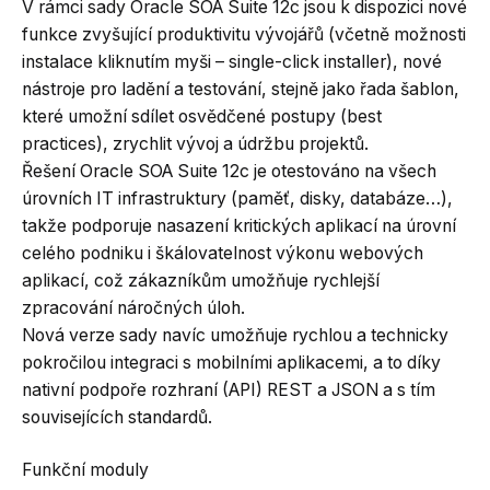
V rámci sady Oracle SOA Suite 12c jsou k dispozici nové
funkce zvyšující produktivitu vývojářů (včetně možnosti
instalace kliknutím myši – single-click installer), nové
nástroje pro ladění a testování, stejně jako řada šablon,
které umožní sdílet osvědčené postupy (best
practices), zrychlit vývoj a údržbu projektů.
Řešení Oracle SOA Suite 12c je otestováno na všech
úrovních IT infrastruktury (paměť, disky, databáze…),
takže podporuje nasazení kritických aplikací na úrovní
celého podniku i škálovatelnost výkonu webových
aplikací, což zákazníkům umožňuje rychlejší
zpracování náročných úloh.
Nová verze sady navíc umožňuje rychlou a technicky
pokročilou integraci s mobilními aplikacemi, a to díky
nativní podpoře rozhraní (API) REST a JSON a s tím
souvisejících standardů.
Funkční moduly