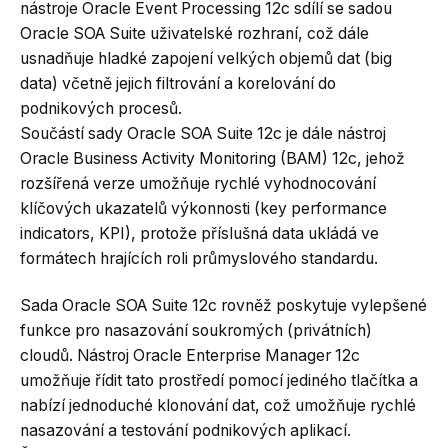
nástroje Oracle Event Processing 12c sdílí se sadou
Oracle SOA Suite uživatelské rozhraní, což dále
usnadňuje hladké zapojení velkých objemů dat (big
data) včetně jejich filtrování a korelování do
podnikových procesů.
Součástí sady Oracle SOA Suite 12c je dále nástroj
Oracle Business Activity Monitoring (BAM) 12c, jehož
rozšířená verze umožňuje rychlé vyhodnocování
klíčových ukazatelů výkonnosti (key performance
indicators, KPI), protože příslušná data ukládá ve
formátech hrajících roli průmyslového standardu.
Sada Oracle SOA Suite 12c rovněž poskytuje vylepšené
funkce pro nasazování soukromých (privátních)
cloudů. Nástroj Oracle Enterprise Manager 12c
umožňuje řídit tato prostředí pomocí jediného tlačítka a
nabízí jednoduché klonování dat, což umožňuje rychlé
nasazování a testování podnikových aplikací.