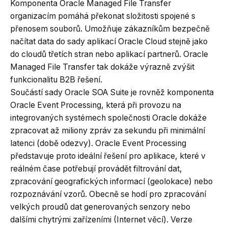
Komponenta Oracle Managed File Transfer
organizacím pomáhá překonat složitosti spojené s
přenosem souborů. Umožňuje zákazníkům bezpečně
načítat data do sady aplikací Oracle Cloud stejně jako
do cloudů třetích stran nebo aplikací partnerů. Oracle
Managed File Transfer tak dokáže výrazně zvýšit
funkcionalitu B2B řešení.
Součástí sady Oracle SOA Suite je rovněž komponenta
Oracle Event Processing, která při provozu na
integrovaných systémech společnosti Oracle dokáže
zpracovat až miliony zpráv za sekundu při minimální
latenci (době odezvy). Oracle Event Processing
představuje proto ideální řešení pro aplikace, které v
reálném čase potřebují provádět filtrování dat,
zpracování geografických informací (geolokace) nebo
rozpoznávání vzorů. Obecně se hodí pro zpracování
velkých proudů dat generovaných senzory nebo
dalšími chytrými zařízeními (Internet věcí). Verze