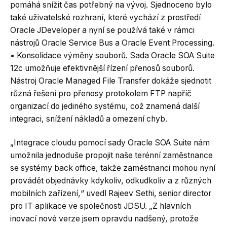
pomáhá snížit čas potřebný na vývoj. Sjednoceno bylo
také uživatelské rozhraní, které vychází z prostředí
Oracle JDeveloper a nyní se používá také v rámci
nástrojů Oracle Service Bus a Oracle Event Processing.
• Konsolidace výměny souborů. Sada Oracle SOA Suite
12c umožňuje efektivnější řízení přenosů souborů.
Nástroj Oracle Managed File Transfer dokáže sjednotit
různá řešení pro přenosy protokolem FTP napříč
organizací do jediného systému, což znamená další
integraci, snížení nákladů a omezení chyb.
„Integrace cloudu pomocí sady Oracle SOA Suite nám
umožnila jednoduše propojit naše terénní zaměstnance
se systémy back office, takže zaměstnanci mohou nyní
provádět objednávky kdykoliv, odkudkoliv a z různých
mobilních zařízení,“ uvedl Rajeev Sethi, senior director
pro IT aplikace ve společnosti JDSU. „Z hlavních
inovací nové verze jsem opravdu nadšený, protože