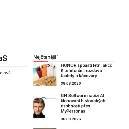
aS
Nejčtenější
HONOR spouští letní akci:
K telefonům rozdává
vojová
tablety a kávovary
08.08.2026
GFI Software nabízí AI
klonování historických
osobností přes
MyPersonas
08.08.2026