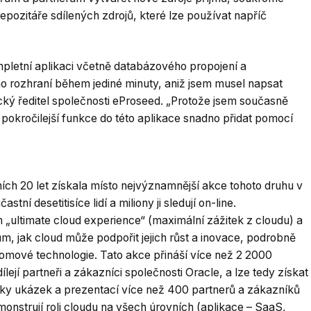
pozitáře sdílených zdrojů, které lze používat napříč
mpletní aplikaci včetně databázového propojení a
o rozhraní během jediné minuty, aniž jsem musel napsat
cký ředitel společnosti eProseed. „Protože jsem současně
l pokročilejší funkce do této aplikace snadno přidat pomocí
ch 20 let získala místo nejvýznamnější akce tohoto druhu v
tní desetitisíce lidí a miliony ji sledují on-line.
„ultimate cloud experience“ (maximální zážitek z cloudu) a
m, jak cloud může podpořit jejich růst a inovace, podrobně
lomové technologie. Tato akce přináší více než 2 2000
lejí partneři a zákazníci společnosti Oracle, a lze tedy získat
tovky ukázek a prezentací více než 400 partnerů a zákazníků
monstrují roli cloudu na všech úrovních (aplikace – SaaS,