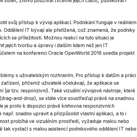
 sdílet, znovu používat (včetně jejich částí), publikovat i
it svůj přístup k vývoji aplikací. Podnikání funguje v reálném
e. Oddělení IT bývají ale přetížená, což znamená, že podniky
ch se příležitostí. Možnou reakcí na tuto situaci je
t jejich tvorbu a úpravy i dalším lidem než jen IT
 účelem na konferenci Oracle OpenWorld 2016 uvedla projekt
roblémy s uživatelským rozhraním. Pro přístup k datům a práci
 zařízení, přičemž uživatelé očekávají, že aplikace se
(je tzv. responzivní). Také vizuální vývojové nástroje, které
(drag-and-drop), se stále více soustřeďují právě na snadnou
de je proto k dispozici právě knihovna responzivních
apř. snadno upravit a přizpůsobit vlastní aplikaci, a to i
nnost probíhá ve vizuálním prostředí, vyžaduje malou nebo
 tak vystačí s malou asistencí podnikového oddělení IT nebo