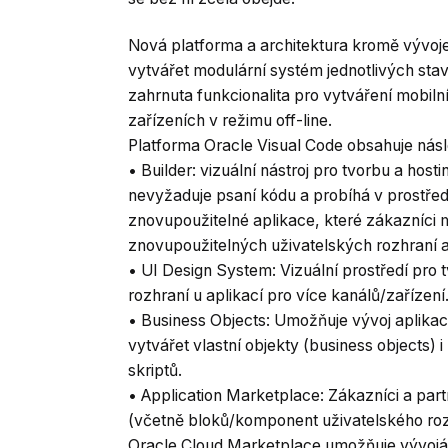
Nová platforma a architektura kromě vývoj
vytvářet modulární systém jednotlivých sta
zahrnuta funkcionalita pro vytváření mobilní
zařízeních v režimu off-line.
Platforma Oracle Visual Code obsahuje násle
• Builder: vizuální nástroj pro tvorbu a ho
nevyžaduje psaní kódu a probíhá v prostře
znovupoužitelné aplikace, které zákazníci m
znovupoužitelných uživatelských rozhraní a
• UI Design System: Vizuální prostředí pro
rozhraní u aplikací pro více kanálů/zařízení
• Business Objects: Umožňuje vývoj aplikac
vytvářet vlastní objekty (business objects) i
skriptů.
• Application Marketplace: Zákazníci a part
(včetně bloků/komponent uživatelského rozhr
Oracle Cloud Marketplace umožňuje vývojá