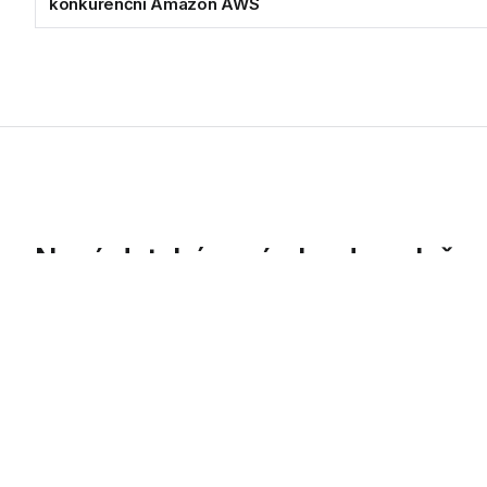
konkurenční Amazon AWS
Nový databázový cloud společnos
Amazon AWS
Služby Amazon AWS postrádají některé funkce, které produkty 
21.09.2016
Služby Amazon AWS postrádají některé funkc