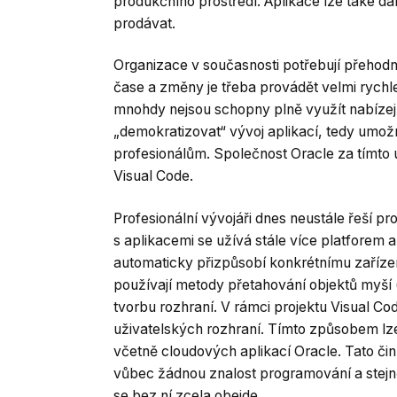
produkčního prostředí. Aplikace lze také dále
prodávat.
Organizace v současnosti potřebují přehodnot
čase a změny je třeba provádět velmi rychl
mnohdy nejsou schopny plně využít nabízející
„demokratizovat“ vývoj aplikací, tedy umožni
profesionálům. Společnost Oracle za tímto
Visual Code.
Profesionální vývojáři dnes neustále řeší p
s aplikacemi se užívá stále více platforem a
automaticky přizpůsobí konkrétnímu zařízení 
používají metody přetahování objektů myší 
tvorbu rozhraní. V rámci projektu Visual Co
uživatelských rozhraní. Tímto způsobem lze n
včetně cloudových aplikací Oracle. Tato či
vůbec žádnou znalost programování a stejně
se bez ní zcela obejde.