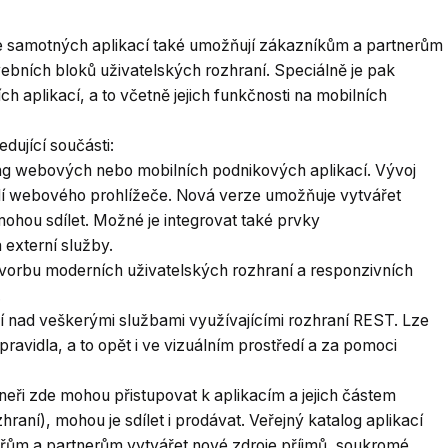
e samotných aplikací také umožňují zákazníkům a partnerům
vebních bloků uživatelských rozhraní. Speciálně je pak
ch aplikací, a to včetně jejich funkčnosti na mobilních
dující součásti:
sting webových nebo mobilních podnikových aplikací. Vývoj
dí webového prohlížeče. Nová verze umožňuje vytvářet
ohou sdílet. Možné je integrovat také prvky
 externí služby.
 tvorbu moderních uživatelských rozhraní a responzivních
.
í nad veškerými službami využívajícími rozhraní REST. Lze
 pravidla, a to opět i ve vizuálním prostředí a za pomoci
neři zde mohou přistupovat k aplikacím a jejich částem
aní), mohou je sdílet i prodávat. Veřejný katalog aplikací
řům a partnerům vytvářet nové zdroje příjmů, soukromé