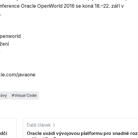
Konference Oracle OpenWorld 2016 se koná 18.–22. září v
.
openworld
žení
i
cle.com/javaone
rávy
Visual Code
Další článek
dčí
Oracle uvádí vývojovou platformu pro snadné roz