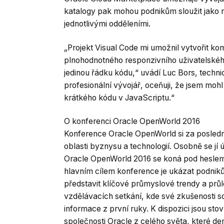
katalogy pak mohou podnikům sloužit jako re
jednotlivými odděleními.
„Projekt Visual Code mi umožnil vytvořit ko
plnohodnotného responzivního uživatelskéh
jedinou řádku kódu,“ uvádí Luc Bors, techni
profesionální vývojář, oceňuji, že jsem moh
krátkého kódu v JavaScriptu.“
O konferenci Oracle OpenWorld 2016
Konference Oracle OpenWorld si za poslední
oblasti byznysu a technologií. Osobně se jí účas
Oracle OpenWorld 2016 se koná pod heslem 
hlavním cílem konference je ukázat podniků
představit klíčové průmyslové trendy a prů
vzdělávacích setkání, kde své zkušenosti sdí
informace z první ruky. K dispozici jsou s
společnosti Oracle z celého světa, které de