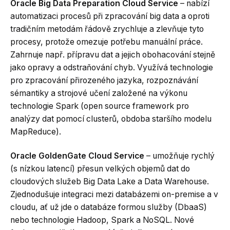
Oracle Big Data Preparation Cloud Service
– nabízí
automatizaci procesů při zpracování big data a oproti
tradičním metodám řádově zrychluje a zlevňuje tyto
procesy, protože omezuje potřebu manuální práce.
Zahrnuje např. přípravu dat a jejich obohacování stejně
jako opravy a odstraňování chyb. Využívá technologie
pro zpracování přirozeného jazyka, rozpoznávání
sémantiky a strojové učení založené na výkonu
technologie Spark (open source framework pro
analýzy dat pomocí clusterů, obdoba staršího modelu
MapReduce).
Oracle GoldenGate Cloud Service
– umožňuje rychlý
(s nízkou latencí) přesun velkých objemů dat do
cloudových služeb Big Data Lake a Data Warehouse.
Zjednodušuje integraci mezi databázemi on-premise a v
cloudu, ať už jde o databáze formou služby (DbaaS)
nebo technologie Hadoop, Spark a NoSQL. Nové