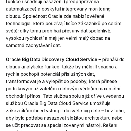
funkce usnadňují nasazení (předpřipravená
automatizace) a poskytují integrovaný monitoring
cloudu. Společnost Oracle zde nabízí ověřené
technologie, které používají tisíce zákazníků po celém
světě; díky tomu probíhají přesuny dat spolehlivě,
vysokou rychlostí a mají jen velmi malý dopad na
samotné zachytávání dat.
Oracle Big Data Discovery Cloud Service
– přenáší do
cloudu analytické funkce, takže by mělo jít snadno a
rychle pochopit potenciál příslušných dat,
transformovat je a vylepšit do podoby, která přinese
podnikovým uživatelům i datovým vědcům maximální
obchodní přínos. Tato služba spolu s již dříve uvedenou
službou Oracle Big Data Cloud Service umožňuje
zákazníkům ihned vstoupit do světa big data – bez toho,
aby bylo potřeba nasazovat složitou architekturu nebo
se učit pracovat se specializovanými nástroji. Řešení