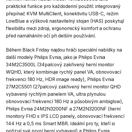
praktické funkce pro každodenní použití: integrovaný
přepínač KVM MultiClient, konektivitu USB-C, režim
LowBlue a výškově nastavitelný stojan (HAS) poskytují
flexibilitu mezi zdroji, ergonomický komfort a ochranu
před namáháním očí při delším používání.
Během Black Friday najdou hráči speciální nabídky na
další modely Philips Evnia, jako je Philips Evnia
34M2C3500L (34palcový zakřivený herní monitor
WQHD, který kombinuje rychlý panel VA, obnovovací
frekvenci 180 Hz, HDR image ready), Philips Evnia
27M2C5501 (27palcový zakřivený herní monitor QHD
vybavený rychlým panelem VA, ultra plynulou
obnovovací frekvencí 180 Hz a působivým ambiglow),
Philips Evnia 24M2N3200NF a 27M2N3200NF (herní
monitory FHD s IPS LCD panely, obnovovací frekvencí
144 Hz a 0,5 ms Smart MBR. Ideální pro ty, kteří si
pořizují své první herní vybavení) a Philips Evnia