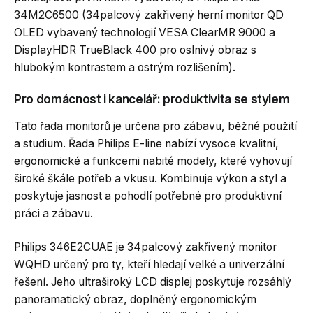
34M2C6500 (34palcový zakřivený herní monitor QD
OLED vybavený technologií VESA ClearMR 9000 a
DisplayHDR TrueBlack 400 pro oslnivý obraz s
hlubokým kontrastem a ostrým rozlišením).
Pro domácnost i kancelář: produktivita se stylem
Tato řada monitorů je určena pro zábavu, běžné použití
a studium. Řada Philips E-line nabízí vysoce kvalitní,
ergonomické a funkcemi nabité modely, které vyhovují
široké škále potřeb a vkusu. Kombinuje výkon a styl a
poskytuje jasnost a pohodlí potřebné pro produktivní
práci a zábavu.
Philips 346E2CUAE je 34palcový zakřivený monitor
WQHD určený pro ty, kteří hledají velké a univerzální
řešení. Jeho ultraširoký LCD displej poskytuje rozsáhlý
panoramatický obraz, doplněný ergonomickým