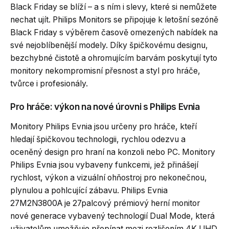
Black Friday se blíží – a s ním i slevy, které si nemůžete
nechat ujít. Philips Monitors se připojuje k letošní sezóně
Black Friday s výběrem časově omezených nabídek na
své nejoblíbenější modely. Díky špičkovému designu,
bezchybné čistotě a ohromujícím barvám poskytují tyto
monitory nekompromisní přesnost a styl pro hráče,
tvůrce i profesionály.
Pro hráče: výkon na nové úrovni s Philips Evnia
Monitory Philips Evnia jsou určeny pro hráče, kteří
hledají špičkovou technologii, rychlou odezvu a
oceněný design pro hraní na konzoli nebo PC. Monitory
Philips Evnia jsou vybaveny funkcemi, jež přinášejí
rychlost, výkon a vizuální ohňostroj pro nekonečnou,
plynulou a pohlcující zábavu. Philips Evnia
27M2N3800A je 27palcový prémiový herní monitor
nové generace vybavený technologií Dual Mode, která
uživatelům umožňuje přepínat mezi rozlišením 4K UHD