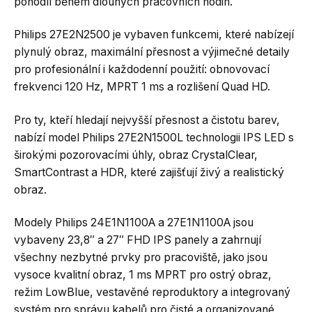
pohodlí během dlouhých pracovních hodin.
Philips 27E2N2500 je vybaven funkcemi, které nabízejí
plynulý obraz, maximální přesnost a výjimečné detaily
pro profesionální i každodenní použití: obnovovací
frekvenci 120 Hz, MPRT 1 ms a rozlišení Quad HD.
Pro ty, kteří hledají nejvyšší přesnost a čistotu barev,
nabízí model Philips 27E2N1500L technologii IPS LED s
širokými pozorovacími úhly, obraz CrystalClear,
SmartContrast a HDR, které zajišťují živý a realistický
obraz.
Modely Philips 24E1N1100A a 27E1N1100A jsou
vybaveny 23,8″ a 27″ FHD IPS panely a zahrnují
všechny nezbytné prvky pro pracoviště, jako jsou
vysoce kvalitní obraz, 1 ms MPRT pro ostrý obraz,
režim LowBlue, vestavěné reproduktory a integrovaný
systém pro správu kabelů pro čisté a organizované