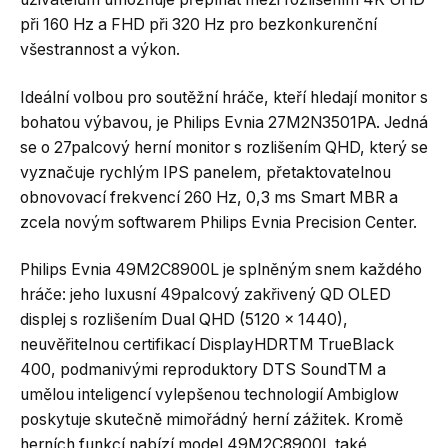
při 160 Hz a FHD při 320 Hz pro bezkonkurenční
všestrannost a výkon.
Ideální volbou pro soutěžní hráče, kteří hledají monitor s
bohatou výbavou, je Philips Evnia 27M2N3501PA. Jedná
se o 27palcový herní monitor s rozlišením QHD, který se
vyznačuje rychlým IPS panelem, přetaktovatelnou
obnovovací frekvencí 260 Hz, 0,3 ms Smart MBR a
zcela novým softwarem Philips Evnia Precision Center.
Philips Evnia 49M2C8900L je splněným snem každého
hráče: jeho luxusní 49palcový zakřivený QD OLED
displej s rozlišením Dual QHD (5120 x 1440),
neuvěřitelnou certifikací DisplayHDRTM TrueBlack
400, podmanivými reproduktory DTS SoundTM a
umělou inteligencí vylepšenou technologií Ambiglow
poskytuje skutečně mimořádný herní zážitek. Kromě
herních funkcí nabízí model 49M2C8900L také