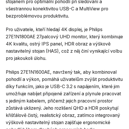
stojanem pro optimální pohodlí při sledování a
všestrannou konektivitou USB-C a MultiView pro
bezproblémovou produktivitu.
Pro uživatele, kteří hledají 4K displej, je Philips
27E1N1800AE 27palcový UHD monitor, který kombinuje
4K kvalitu, ostrý IPS panel, HDR obraz a výškově
nastavitelný stojan (HAS), což z něj činí vynikající volbu
pro jakoukoli úlohu.
Philips 27E1N1600AE, navržený tak, aby kombinoval
pohodlí a výkon, pomáhá uživatelům zvýšit produktivitu
díky funkcím, jako je USB-C 3.2 s napájením, které jim
umožňuje nabíjet připojené zařízení a plynule pracovat
s jediným kabelem, přičemž jejich pracovní prostor
zůstává uklizený. Jeho rozlišení QHD a HDR poskytují
křišťálově čistý, realistický obraz, zatímco integrovaný
výškově nastavitelný stojan zajišťuje ergonomické