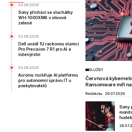
03.08.2026
Sony přichází se sluchátky
WH-1000XM6 v olivově
zelené
03.08.2026
Dell uvádí 1U rackovou stanici
Pro Precision 7 R1 pro AI a
inženýrství
03.08.2026
SLUŽBY
Acronis rozšiřuje AI platformu
Červnová kybernetic
pro autonomní správu IT u
Ransomware míří na 
poskytovatelů
Redakce
29.07.2026
Sony 
monit
hudeb
28.07.