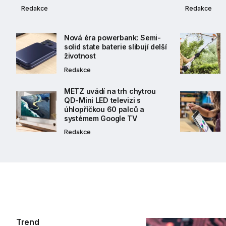
Redakce
Redakce
Nová éra powerbank: Semi-
solid state baterie slibují delší
životnost
Redakce
METZ uvádí na trh chytrou
QD-Mini LED televizi s
úhlopříčkou 60 palců a
systémem Google TV
Redakce
Trend