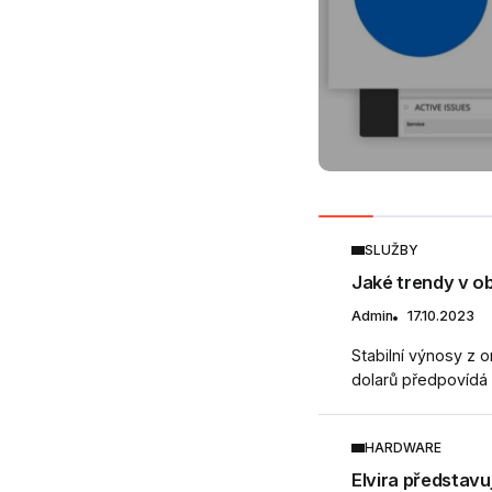
SLUŽBY
Jaké trendy v o
Admin
17.10.2023
Stabilní výnosy z 
dolarů předpovídá i
HARDWARE
Elvira představ