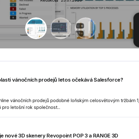
Redakce
Redakce
Redakce
Redakce
Redakce
Redakce
25.07.2026
25.07.2026
25.07.2026
25.07.2026
Redakce
Redakce
Redakce
25.07.2026
25.07.2026
25.07.2026
25.07.2026
25.07.2026
blasti vánočních prodejů letos očekává Salesforce?
online vánočních prodejů podobné loňským celosvětovým tržbám 1,1
 pro letošní rok společnost...
uje nové 3D skenery Revopoint POP 3 a RANGE 3D