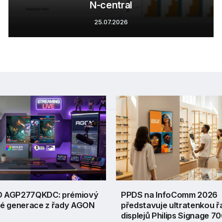
N-central
25.07.2026
 AGP277QKDC: prémiový
PPDS na InfoComm 2026
é generace z řady AGON
představuje ultratenkou ř
displejů Philips Signage 7