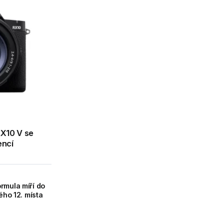
RX10 V se
encí
rmula míří do
ého 12. místa