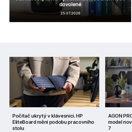
dovolené
25.07.2026
Výběr
Počítač ukrytý v klávesnici. HP
AGON PRO
EliteBoard mění podobu pracovního
model nov
stolu
7