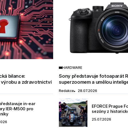
HARDWARE
ká bilance:
Sony představuje fotoaparát 
výrobu a zdravotnictví
superzoomem a umělou intelig
Redakce
28.07.2026
představuje in-ear
EFORCE Prague Fo
ory IER-M500 pro
sezóny z historick
níky
25.07.2026
2026