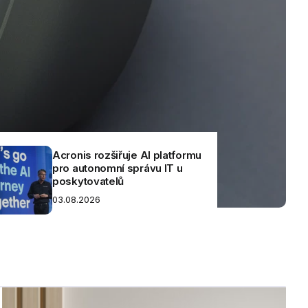
u
EVOLVEO uvádí chladič
QuietCool7 s displejem a TDP
240 W
31.07.2026