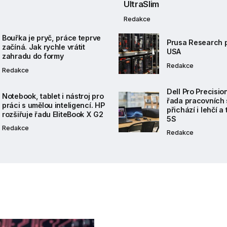
UltraSlim
Redakce
Bouřka je pryč, práce teprve
Prusa Research p
začíná. Jak rychle vrátit
USA
zahradu do formy
Redakce
Redakce
Dell Pro Precisio
Notebook, tablet i nástroj pro
řada pracovních 
práci s umělou inteligencí. HP
přichází i lehčí a
rozšiřuje řadu EliteBook X G2
5S
Redakce
Redakce