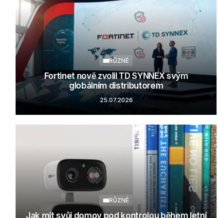
RŮZNÉ
Fortinet nově zvolil TD SYNNEX svým
globálním distributorem
25.07.2026
RŮZNÉ
Jak mít svůj domov pod kontrolou během letní