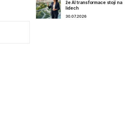
že AI transformace stojí na
lidech
30.07.2026