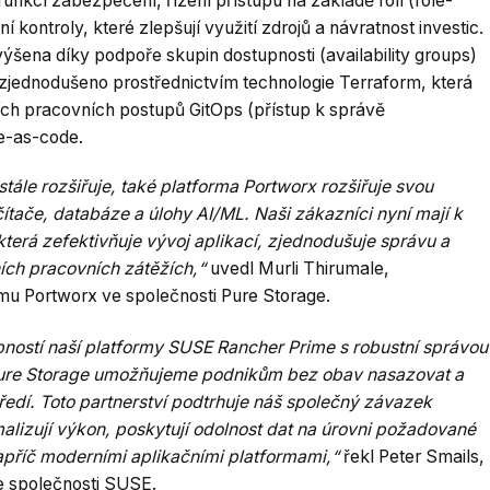
unkcí zabezpečení, řízení přístupu na základě rolí (role-
 kontroly, které zlepšují využití zdrojů a návratnost investic.
ýšena díky podpoře skupin dostupnosti (availability groups)
zjednodušeno prostřednictvím technologie Terraform, která
ích pracovních postupů GitOps (přístup k správě
re-as-code.
tále rozšiřuje, také platforma Portworx rozšiřuje svou
očítače, databáze a úlohy AI/ML. Naši zákazníci nyní mají k
která zefektivňuje vývoj aplikací, zjednodušuje správu a
ích pracovních zátěžích,“
uvedl Murli Thirumale,
ormu Portworx ve společnosti Pure Storage.
ností naší platformy SUSE Rancher Prime s robustní správou
Pure Storage umožňujeme podnikům bez obav nasazovat a
tředí. Toto partnerství podtrhuje náš společný závazek
alizují výkon, poskytují odolnost dat na úrovni požadované
napříč moderními aplikačními platformami,“
řekl Peter Smails,
e společnosti SUSE.