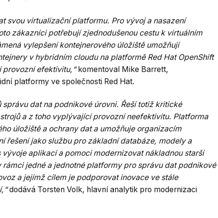
t svou virtualizační platformu. Pro vývoj a nasazení
to zákazníci potřebují zjednodušenou cestu k virtuálním
ámená vylepšení kontejnerového úložiště umožňují
ontejnery v hybridním cloudu na platformě Red Hat OpenShift
í provozní efektivitu,“
komentoval Mike Barrett,
idní platformy ve společnosti Red Hat.
 správu dat na podnikové úrovni. Řeší totiž kritické
trojů a z toho vyplývající provozní neefektivitu. Platforma
ého úložiště a ochrany dat a umožňuje organizacím
ní řešení jako službu pro základní databáze, modely a
 vývoje aplikací a pomoci modernizovat nákladnou starší
e v rámci jedné a jednotné platformy pro správu dat podnikové
oz a jejímž cílem je podporovat inovace ve stále
í,“
dodává Torsten Volk, hlavní analytik pro modernizaci