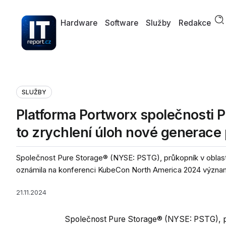
Hardware
Software
Služby
Redakce
SLUŽBY
Platforma Portworx společnosti P
to zrychlení úloh nové generac
Společnost Pure Storage® (NYSE: PSTG), průkopník v oblasti I
oznámila na konferenci KubeCon North America 2024 význam
21.11.2024
Společnost Pure Storage® (NYSE: PSTG), prů