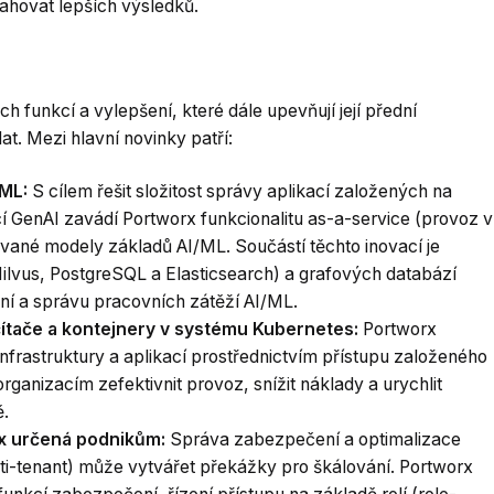
ahovat lepších výsledků.
h funkcí a vylepšení, které dále upevňují její přední
at. Mezi hlavní novinky patří:
/ML:
S cílem řešit složitost správy aplikací založených na
ací GenAI zavádí Portworx funkcionalitu as-a-service (provoz v
vané modely základů AI/ML. Součástí těchto inovací je
ilvus, PostgreSQL a Elasticsearch) a grafových databází
ní a správu pracovních zátěží AI/ML.
čítače a kontejnery v systému Kubernetes:
Portworx
infrastruktury a aplikací prostřednictvím přístupu založeného
rganizacím zefektivnit provoz, snížit náklady a urychlit
ě.
rx určená podnikům:
Správa zabezpečení a optimalizace
lti-tenant) může vytvářet překážky pro škálování. Portworx