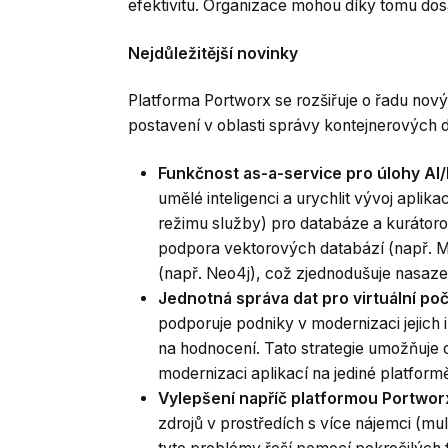
efektivitu. Organizace mohou díky tomu dos
Nejdůležitější novinky
Platforma Portworx se rozšiřuje o řadu novýc
postavení v oblasti správy kontejnerových d
Funkčnost as-a-service pro úlohy AI
umělé inteligenci a urychlit vývoj aplik
režimu služby) pro databáze a kurátoro
podpora vektorových databází (např. M
(např. Neo4j), což zjednodušuje nasaze
Jednotná správa dat pro virtuální po
podporuje podniky v modernizaci jejich 
na hodnocení. Tato strategie umožňuje o
modernizaci aplikací na jediné platform
Vylepšení napříč platformou Portwo
zdrojů v prostředích s více nájemci (mu