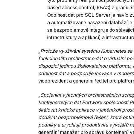
tyto problémy řeší pomocí pokročilých f
based access control, RBAC) a granulární
Odolnost dat pro SQL Server je navíc zv
a automatizované nasazení databází je 
se bezproblémově integruje do stávajíc
infrastruktury a aplikací) a infrastructu
„Protože využívání systému Kubernetes se s
funkcionalitu orchestrace dat o virtuální p
dispozici jedinou škálovatelnou platformu, 
odolnost dat a podporuje inovace v modern
viceprezident a generální ředitel pro platf
„Spojením výkonných orchestračních schop
kontejnerových dat Portworx společnosti 
škálovat kritické aplikace v jakémkoli pros
dodávat bezproblémová řešení, která optim
podniky a urychlují produktivitu vývojářů 
generální manažer pro správu kontejnerů v