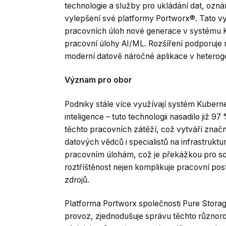
technologie a služby pro ukládání dat, oz
vylepšení své platformy Portworx®. Tato vyl
pracovních úloh nové generace v systému Ku
pracovní úlohy AI/ML. Rozšíření podporuje
moderní datově náročné aplikace v heterog
Význam pro obor
Podniky stále více využívají systém Kubern
inteligence – tuto technologii nasadilo již
těchto pracovních zátěží, což vytváří znač
datových vědců i specialistů na infrastruktu
pracovním úlohám, což je překážkou pro sou
roztříštěnost nejen komplikuje pracovní pos
zdrojů.
Platforma Portworx společnosti Pure Storage
provoz, zjednodušuje správu těchto různor