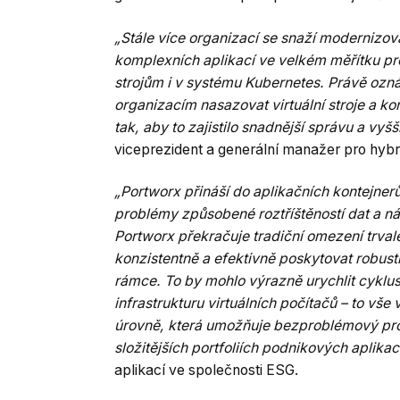
„Stále více organizací se snaží modernizova
komplexních aplikací ve velkém měřítku pro
strojům i v systému Kubernetes. Právě ozn
organizacím nasazovat virtuální stroje a k
tak, aby to zajistilo snadnější správu a vyšš
viceprezident a generální manažer pro hybr
„Portworx přináší do aplikačních kontejnerů
problémy způsobené roztříštěností dat a nás
Portworx překračuje tradiční omezení trval
konzistentně a efektivně poskytovat robust
rámce. To by mohlo výrazně urychlit cyklus
infrastrukturu virtuálních počítačů – to vš
úrovně, která umožňuje bezproblémový prov
složitějších portfoliích podnikových aplikac
aplikací ve společnosti ESG.