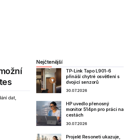
Nejčtenější
Umožní
TP-Link Tapo L901-6
přináší chytré osvětlení s
tes
dvojicí senzorů
30.07.2026
ání dat,
HP uvedlo přenosný
monitor 514pn pro práci na
cestách
30.07.2026
Projekt Resoneti ukazuje,