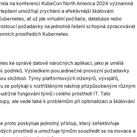
námila na konferenci KubeCon North America 2024 významná
epšení umožňují zrychlení a efektivnější škálování
bernetes, ať už jde virtuální počítače, databáze nebo
 rostoucí požadavky na jednotná řešení schopná zpracovávat
enních prostředích Kubernetes.
etes ke správě datově náročných aplikací, jako je umělá
 97 % podniků. Výsledkem jsou jedinečné provozní požadavky
nou složitost. Týmy platformových inženýrů, vývojářů,
ru se potýkají s roztříštěnými nástroji přizpůsobenými různým
držné fungování týmů i celého prostředí IT. Tato
tupy, ale vede také k problémům při optimalizaci a škálování
 proto poskytuje jednotný přístup, který zefektivňuje
odých prostředí a umožňuje týmům soustředit se na inovace a