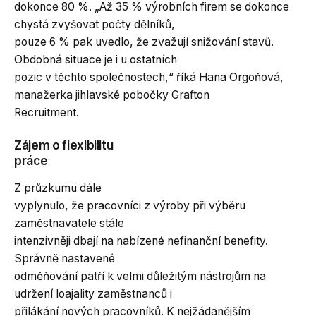
dokonce 80 %. „Až 35 % výrobních firem se dokonce
chystá zvyšovat počty dělníků,
pouze 6 % pak uvedlo, že zvažují snižování stavů.
Obdobná situace je i u ostatních
pozic v těchto společnostech,“ říká Hana Orgoňová,
manažerka jihlavské pobočky Grafton
Recruitment.
Zájem o flexibilitu
práce
Z průzkumu dále
vyplynulo, že pracovníci z výroby při výběru
zaměstnavatele stále
intenzivněji dbají na nabízené nefinanční benefity.
Správně nastavené
odměňování patří k velmi důležitým nástrojům na
udržení loajality zaměstnanců i
přilákání nových pracovníků. K nejžádanějším