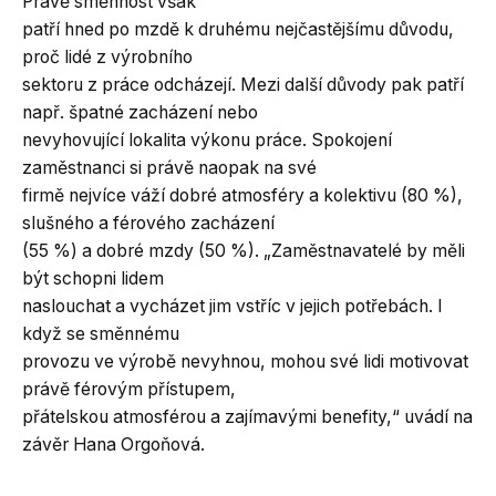
Právě směnnost však
patří hned po mzdě k druhému nejčastějšímu důvodu,
proč lidé z výrobního
sektoru z práce odcházejí. Mezi další důvody pak patří
např. špatné zacházení nebo
nevyhovující lokalita výkonu práce. Spokojení
zaměstnanci si právě naopak na své
firmě nejvíce váží dobré atmosféry a kolektivu (80 %),
slušného a férového zacházení
(55 %) a dobré mzdy (50 %). „Zaměstnavatelé by měli
být schopni lidem
naslouchat a vycházet jim vstříc v jejich potřebách. I
když se směnnému
provozu ve výrobě nevyhnou, mohou své lidi motivovat
právě férovým přístupem,
přátelskou atmosférou a zajímavými benefity,“ uvádí na
závěr Hana Orgoňová.