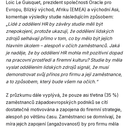
Loïc Le Guisquet, prezident společnosti Oracle pro
Evropu, Blízký východ, Afriku (EMEA) a východní Asii,
komentuje výsledky studie následujícím způsobem:
„
Lidé z oddělení HR by závěry studie měli být
znepokojeni, protože ukazují, že oddělení lidských
zdrojů selhávají přímo v tom, co by mělo být jejich
hlavním úkolem – alespoň v očích zaměstnanců. Jaká
je naděje, že by oddělení HR mohla mít pozitivní dopad
na pracovní prostředí a firemní kulturu? Studie by měla
vyslat oddělením lidských zdrojů signál, že musí
demonstrovat svůj přínos pro firmu a její zaměstnance,
a to způsobem, který bude všem na očích.“
Z průzkumu dále vyplývá, že pouze asi třetina (35 %)
zaměstnanců západoevropských podniků se cítí
dostatečně motivována a zapojena do firemní strategie,
alespoň po většinu času. Zaměstnanci se domnívají, že
míra jejich zapojení (angažovanost) by pro firmu měla