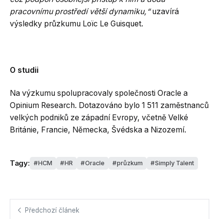
pracovnímu prostředí větší dynamiku,“
uzavírá
výsledky průzkumu Loïc Le Guisquet.
O studii
Na výzkumu spolupracovaly společnosti Oracle a
Opinium Research. Dotazováno bylo 1 511 zaměstnanců
velkých podniků ze západní Evropy, včetně Velké
Británie, Francie, Německa, Švédska a Nizozemí.
Tagy:
HCM
HR
Oracle
průzkum
Simply Talent
Předchozí článek