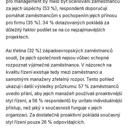
pro management by mělo být oceňování zaměstnanců
za jejich úspěchy (53 %), respondenti doporučují
pomáhat zaměstnancům s pochopením jejich přínosu
pro firmu (35 %). 34 % dotazovaných pokládá za
důležitý faktor podílet se na co nejzajímavějších
projektech.
Asi třetina (32 %) západoevropských zaměstnanců
soudí, že jejich společnosti nejsou vůbec schopné
rozpoznat výjimečné zaměstnance. V názorech na
kvalitu řízení existuje tedy mezi zaměstnanci a
samotnými manažery zřetelný rozpor. Tento pohled
ukazují i další výsledky průzkumu: 57 % zaměstnanců
uvedlo přání, aby jejich manažeři používali proaktivnější
styl řízení, a 56 % respondentů by uvítalo individuálnější
přístup, než jaký v současnosti funguje v jejich
organizaci. Za dostatečně proaktivní pokládá současný
styl řízení pouze 26 % odpovídajících.