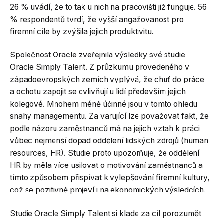
26 % uvádí, že to tak u nich na pracovišti již funguje. 56
% respondentů tvrdí, že vyšší angažovanost pro
firemní cíle by zvýšila jejich produktivitu.
Společnost Oracle zveřejnila výsledky své studie
Oracle Simply Talent. Z průzkumu provedeného v
západoevropských zemích vyplývá, že chuť do práce
a ochotu zapojit se ovlivňují u lidí především jejich
kolegové. Mnohem méně účinné jsou v tomto ohledu
snahy managementu. Za varující lze považovat fakt, že
podle názoru zaměstnanců má na jejich vztah k práci
vůbec nejmenší dopad oddělení lidských zdrojů (human
resources, HR). Studie proto upozorňuje, že oddělení
HR by měla více usilovat o motivování zaměstnanců a
tímto způsobem přispívat k vylepšování firemní kultury,
což se pozitivně projeví i na ekonomických výsledcích.
Studie Oracle Simply Talent si klade za cíl porozumět