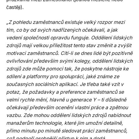
častěji).
„Z pohledu zaměstnanců existuje velký rozpor mezi
tím, co by od svých nadřízených očekávali, a jak
vedení společnosti opravdu funguje. Oddělení lidských
zdrojů mají velkou příležitost tento stav změnit a zvýšit
motivaci zaměstnanců. Cítí-li se dnes lidé být pozitivně
ovlivňováni především svými kolegy, oddělení lidských
zdrojů zde může pomoci tak, že poskytne nástroje ke
sdílení a platformy pro spolupráci, jaké známe ze
současných sociálních aplikací. Je třeba také vzít v
potaz, že požadavky a preference zaměstnanců se
velmi rychle mění, hlavně u generace Y – ti důsledně
očekávají především ocenění vlastní práce a zpětnou
vazbu. Zde mohou oddělení lidských zdrojů nabídnout
manažerům technologie, které jim umožní detailně,
přímo minutu po minutě sledovat práci zaměstnanců,
což podpoří osobnější přístup k nim a dodá