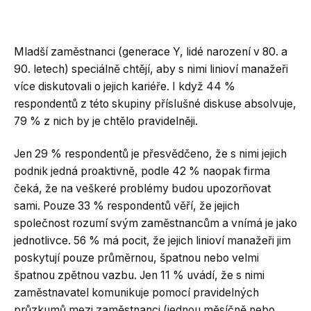
Mladší zaměstnanci (generace Y, lidé narození v 80. a
90. letech) speciálně chtějí, aby s nimi linioví manažeři
více diskutovali o jejich kariéře. I když 44 %
respondentů z této skupiny příslušné diskuse absolvuje,
79 % z nich by je chtělo pravidelněji.
Jen 29 % respondentů je přesvědčeno, že s nimi jejich
podnik jedná proaktivně, podle 42 % naopak firma
čeká, že na veškeré problémy budou upozorňovat
sami. Pouze 33 % respondentů věří, že jejich
společnost rozumí svým zaměstnancům a vnímá je jako
jednotlivce. 56 % má pocit, že jejich linioví manažeři jim
poskytují pouze průměrnou, špatnou nebo velmi
špatnou zpětnou vazbu. Jen 11 % uvádí, že s nimi
zaměstnavatel komunikuje pomocí pravidelných
průzkumů mezi zaměstnanci (jednou měsíčně nebo