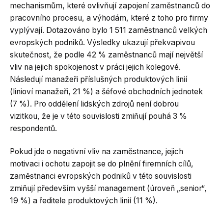
mechanismům, které ovlivňují zapojení zaměstnanců do
pracovního procesu, a výhodám, které z toho pro firmy
vyplývají. Dotazováno bylo 1 511 zaměstnanců velkých
evropských podniků. Výsledky ukazují překvapivou
skutečnost, že podle 42 % zaměstnanců mají největší
vliv na jejich spokojenost v práci jejich kolegové.
Následují manažeři příslušných produktových linií
(linioví manažeři, 21 %) a šéfové obchodních jednotek
(7 %). Pro oddělení lidských zdrojů není dobrou
vizitkou, že je v této souvislosti zmiňují pouhá 3 %
respondentů.
Pokud jde o negativní vliv na zaměstnance, jejich
motivaci i ochotu zapojit se do plnění firemních cílů,
zaměstnanci evropských podniků v této souvislosti
zmiňují především vyšší management (úroveň „senior“,
19 %) a ředitele produktových linií (11 %).