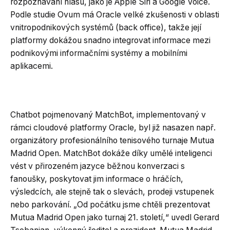
rozpoznávání hlasu, jako je Apple Siri a Google Voice.
Podle studie Ovum má Oracle velké zkušenosti v oblasti
vnitropodnikových systémů (back office), takže její
platformy dokážou snadno integrovat informace mezi
podnikovými informačními systémy a mobilními
aplikacemi.
Chatbot pojmenovaný MatchBot, implementovaný v
rámci cloudové platformy Oracle, byl již nasazen např.
organizátory profesionálního tenisového turnaje Mutua
Madrid Open. MatchBot dokáže díky umělé inteligenci
vést v přirozeném jazyce běžnou konverzaci s
fanoušky, poskytovat jim informace o hráčích,
výsledcích, ale stejně tak o slevách, prodeji vstupenek
nebo parkování. „Od počátku jsme chtěli prezentovat
Mutua Madrid Open jako turnaj 21. století,“ uvedl Gerard