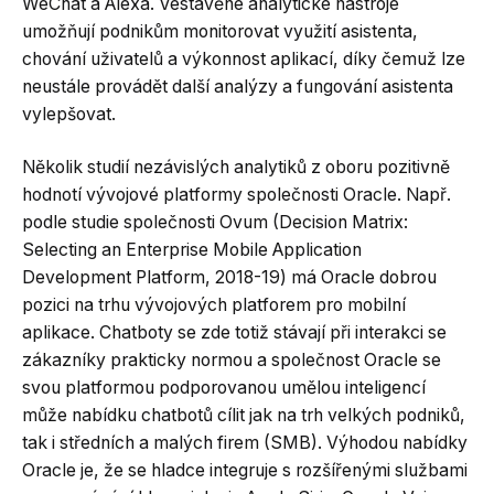
WeChat a Alexa. Vestavěné analytické nástroje
umožňují podnikům monitorovat využití asistenta,
chování uživatelů a výkonnost aplikací, díky čemuž lze
neustále provádět další analýzy a fungování asistenta
vylepšovat.
Několik studií nezávislých analytiků z oboru pozitivně
hodnotí vývojové platformy společnosti Oracle. Např.
podle studie společnosti Ovum (Decision Matrix:
Selecting an Enterprise Mobile Application
Development Platform, 2018-19) má Oracle dobrou
pozici na trhu vývojových platforem pro mobilní
aplikace. Chatboty se zde totiž stávají při interakci se
zákazníky prakticky normou a společnost Oracle se
svou platformou podporovanou umělou inteligencí
může nabídku chatbotů cílit jak na trh velkých podniků,
tak i středních a malých firem (SMB). Výhodou nabídky
Oracle je, že se hladce integruje s rozšířenými službami