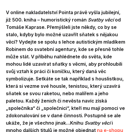
V online nakladatelství Pointa právě vyšla jubilejní,
již 500. kniha – humoristický román
Svatby věcí
od
Tomáše Kaprase. Přemýšleli jste někdy, co by se
stalo, kdyby bylo možné uzavřít sňatek s nějakou
věcí? Vydejte se spolu s lehce autistickým mladíkem
Robinem do svatební agentury, kde se přesně tohle
může stát. V příběhu nahlédnete do světa, kde
mohou lidé uzavírat sňatky s věcmi, aby prohloubili
svůj vztah k práci či koníčku, který daná věc
symbolizuje. Setkáte se tak například s houslistkou,
která si vezme své housle, tenistou, který uzavírá
sňatek se svou raketou, nebo malířem a jeho
paletou. Každý ženich či nevěsta navíc získá
„společníka“ či „společnici“, kteří mu mají pomoci ve
zdokonalování se v dané činnosti. Postupně se ale
ukáže, že je všechno jinak…Knihu
Svatby věcí
i
mnoho dalších titulů je možné objednat
na e-shopu