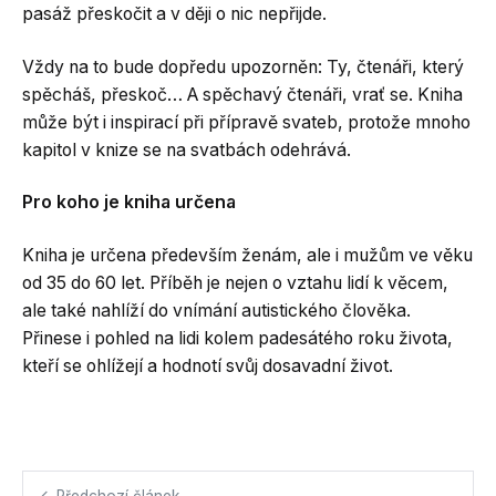
pasáž přeskočit a v ději o nic nepřijde.
Vždy na to bude dopředu upozorněn: Ty, čtenáři, který
spěcháš, přeskoč… A spěchavý čtenáři, vrať se. Kniha
může být i inspirací při přípravě svateb, protože mnoho
kapitol v knize se na svatbách odehrává.
Pro koho je kniha určena
Kniha je určena především ženám, ale i mužům ve věku
od 35 do 60 let. Příběh je nejen o vztahu lidí k věcem,
ale také nahlíží do vnímání autistického člověka.
Přinese i pohled na lidi kolem padesátého roku života,
kteří se ohlížejí a hodnotí svůj dosavadní život.