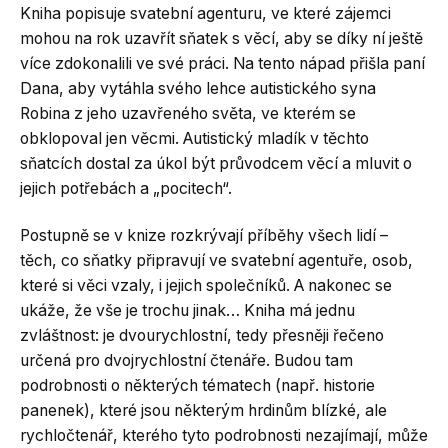
Kniha popisuje svatební agenturu, ve které zájemci
mohou na rok uzavřít sňatek s věcí, aby se díky ní ještě
více zdokonalili ve své práci. Na tento nápad přišla paní
Dana, aby vytáhla svého lehce autistického syna
Robina z jeho uzavřeného světa, ve kterém se
obklopoval jen věcmi. Autistický mladík v těchto
sňatcích dostal za úkol být průvodcem věcí a mluvit o
jejich potřebách a „pocitech“.
Postupně se v knize rozkrývají příběhy všech lidí –
těch, co sňatky připravují ve svatební agentuře, osob,
které si věci vzaly, i jejich společníků. A nakonec se
ukáže, že vše je trochu jinak… Kniha má jednu
zvláštnost: je dvourychlostní, tedy přesněji řečeno
určená pro dvojrychlostní čtenáře. Budou tam
podrobnosti o některých tématech (např. historie
panenek), které jsou některým hrdinům blízké, ale
rychločtenář, kterého tyto podrobnosti nezajímají, může