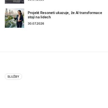
Projekt Resoneti ukazuje, že AI transformace
stojí na lidech
30.07.2026
SLUŽBY
Druhý ročník Týdne podnikových
služeb a inovací v Brně se zaměří na
podporu STEM vzdělávání