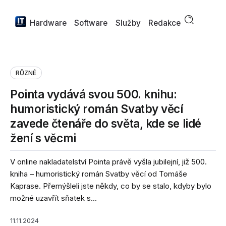
Hardware
Software
Služby
Redakce
RŮZNÉ
Pointa vydává svou 500. knihu:
humoristický román Svatby věcí
zavede čtenáře do světa, kde se lidé
žení s věcmi
V online nakladatelství Pointa právě vyšla jubilejní, již 500.
kniha – humoristický román Svatby věcí od Tomáše
Kaprase. Přemýšleli jste někdy, co by se stalo, kdyby bylo
možné uzavřít sňatek s...
11.11.2024