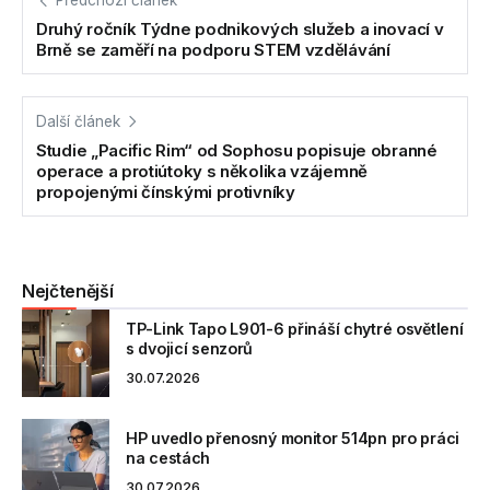
Předchozí článek
Druhý ročník Týdne podnikových služeb a inovací v
Brně se zaměří na podporu STEM vzdělávání
Další článek
Studie „Pacific Rim“ od Sophosu popisuje obranné
operace a protiútoky s několika vzájemně
propojenými čínskými protivníky
Nejčtenější
TP-Link Tapo L901-6 přináší chytré osvětlení
s dvojicí senzorů
30.07.2026
HP uvedlo přenosný monitor 514pn pro práci
na cestách
30.07.2026