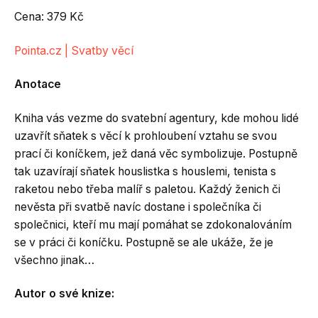
Cena: 379 Kč
Pointa.cz | Svatby věcí
Anotace
Kniha vás vezme do svatební agentury, kde mohou lidé
uzavřít sňatek s věcí k prohloubení vztahu se svou
prací či koníčkem, jež daná věc symbolizuje. Postupně
tak uzavírají sňatek houslistka s houslemi, tenista s
raketou nebo třeba malíř s paletou. Každý ženich či
nevěsta při svatbě navíc dostane i společníka či
společnici, kteří mu mají pomáhat se zdokonalováním
se v práci či koníčku. Postupně se ale ukáže, že je
všechno jinak…
Autor o své knize: