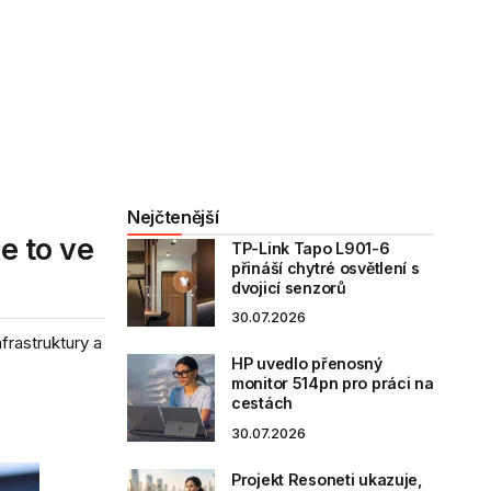
Nejčtenější
e to ve
TP-Link Tapo L901-6
přináší chytré osvětlení s
dvojicí senzorů
30.07.2026
frastruktury a
HP uvedlo přenosný
monitor 514pn pro práci na
cestách
30.07.2026
Projekt Resoneti ukazuje,