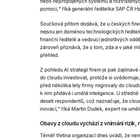
nebo nepropojených systémů a roztříštěnýc
pomoci,“ říká generální ředitelka SAP ČR 
Součková přitom dodává, že u českých firem 
nejsou jen doménou technologických ředitelů 
finanční ředitelé a vedoucí jednotlivých od
zároveň přiznává, že o tom, zda a v jaké mí
přehled.
Z pohledu AI strategií firem je pak zajímavé
do cloudu investovat, protože si uvědomuje, 
před několika lety firmy migrovaly do clou
k nim přidává i umělá inteligence. U středně
deseti respondentů, což naznačuje, že cloud 
inovací,“ říká Martin Dudek, expert na umělo
Obavy z cloudu vychází z vnímání rizik,
Téměř třetina organizací dnes uvádí, že ne