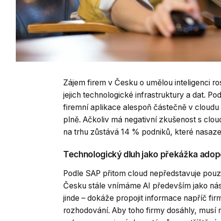
Zájem firem v Česku o umělou inteligenci ros
jejich technologické infrastruktury a dat. 
firemní aplikace alespoň částečně v cloudu
plně. Ačkoliv má negativní zkušenost s clo
na trhu zůstává 14 % podniků, které nasaze
Technologický dluh jako překážka adop
Podle SAP přitom cloud nepředstavuje pouze
Česku stále vnímáme AI především jako nástro
jinde – dokáže propojit informace napříč fi
rozhodování. Aby toho firmy dosáhly, musí n