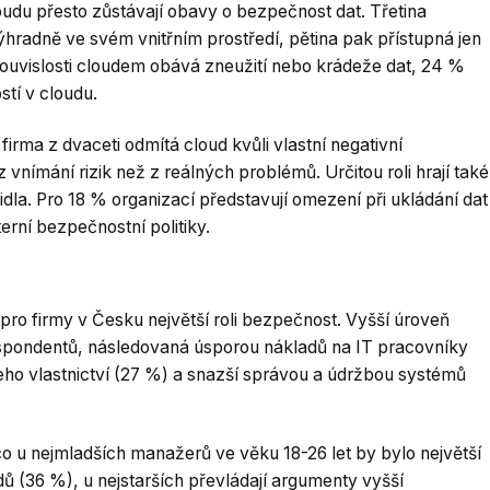
oudu přesto zůstávají obavy o bezpečnost dat. Třetina
ýhradně ve svém vnitřním prostředí, pětina pak přístupná jen
 souvislosti cloudem obává zneužití nebo krádeže dat, 24 %
stí v cloudu.
firma z dvaceti odmítá cloud kvůli vlastní negativní
 vnímání rizik než z reálných problémů. Určitou roli hrají také
idla. Pro 18 % organizací představují omezení při ukládání dat
erní bezpečnostní politiky.
pro firmy v Česku největší roli bezpečnost. Vyšší úroveň
spondentů, následovaná úsporou nákladů na IT pracovníky
jeho vlastnictví (27 %) a snazší správou a údržbou systémů
co u nejmladších manažerů ve věku 18-26 let by bylo největší
ů (36 %), u nejstarších převládají argumenty vyšší