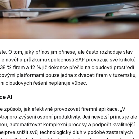
te. O tom, jaký přínos jim přinese, ale často rozhoduje stav
Podle nového průzkumu společnosti SAP provozuje své kritické
 38 % firem a 12 % již dokonce přešlo na cloudové prostředí
udovými platformami pouze jedna z dvaceti firem v tuzemsku,
ní cloudových řešení neplánuje vůbec.
ce AI
 způsob, jak efektivně provozovat firemní aplikace. „V
j pro zvýšení osobní produktivity. Její největší přínos je ale
rmou, automatizovat komplexní procesy a podpořit kvalitnější
ejprve snížit svůj technologický dluh v podobě zastaralých