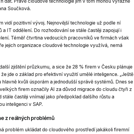
h dat. Právě cloudové technologie jim v tom mohou výrazně
Hana Součková.
vidí pozitivní vývoj. Nejnovější technologie už podle ní
a IT oddělení. Do rozhodování se stále častěji zapojují i
dělení. Téměř čtvrtina vedoucích pracovníků ve firmách však
ře jejich organizace cloudové technologie využívá, nemá
 další zjištění průzkumu, a sice že 28 % firem v Česku plánuje
že jde o základ pro efektivní využití umělé inteligence. „Ještě
du hlavně kvůli úsporám a jednodušší správě systémů. Dnes se
 velkých firem označily AI za důvod migrace do cloudu čtyři z
stále častěji vnímají jako předpoklad dalšího růstu a
u inteligenci v SAP.
 ne z reálných problémů
má problém ukládat do cloudového prostředí jakákoli firemní