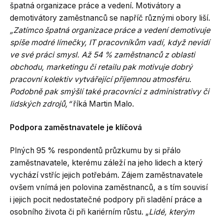
špatná organizace práce a vedení. Motivátory a
demotivátory zaměstnanců se napříč různými obory liší.
„Zatímco špatná organizace práce a vedení demotivuje
spíše modré límečky, IT pracovníkům vadí, když nevidí
ve své práci smysl. Až 54 % zaměstnanců z oblasti
obchodu, marketingu či retailu pak motivuje dobrý
pracovní kolektiv vytvářející příjemnou atmosféru.
Podobně pak smýšlí také pracovníci z administrativy či
lidských zdrojů,“
říká Martin Malo.
Podpora zaměstnavatele je klíčová
Plných 95 % respondentů průzkumu by si přálo
zaměstnavatele, kterému záleží na jeho lidech a který
vychází vstříc jejich potřebám. Zájem zaměstnavatele
ovšem vnímá jen polovina zaměstnanců, a s tím souvisí
i jejich pocit nedostatečné podpory při sladění práce a
osobního života či při kariérním růstu. „
Lidé, kterým