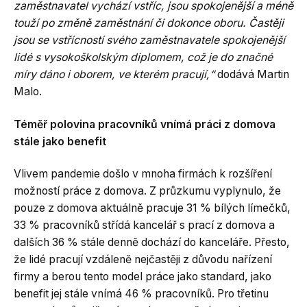
zaměstnavatel vychází vstříc, jsou spokojenější a méně
touží po změně zaměstnání či dokonce oboru. Častěji
jsou se vstřícností svého zaměstnavatele spokojenější
lidé s vysokoškolským diplomem, což je do značné
míry dáno i oborem, ve kterém pracují,“
dodává Martin
Malo.
Téměř polovina pracovníků vnímá práci z domova
stále jako benefit
Vlivem pandemie došlo v mnoha firmách k rozšíření
možností práce z domova. Z průzkumu vyplynulo, že
pouze z domova aktuálně pracuje 31 % bílých límečků,
33 % pracovníků střídá kancelář s prací z domova a
dalších 36 % stále denně dochází do kanceláře. Přesto,
že lidé pracují vzdáleně nejčastěji z důvodu nařízení
firmy a berou tento model práce jako standard, jako
benefit jej stále vnímá 46 % pracovníků. Pro třetinu