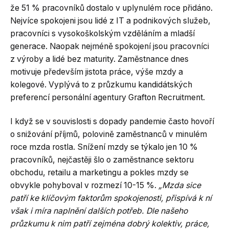
že 51 % pracovníků dostalo v uplynulém roce přidáno.
Nejvíce spokojeni jsou lidé z IT a podnikových služeb,
pracovníci s vysokoškolským vzděláním a mladší
generace. Naopak nejméně spokojení jsou pracovníci
z výroby a lidé bez maturity. Zaměstnance dnes
motivuje především jistota práce, výše mzdy a
kolegové. Vyplývá to z průzkumu kandidátských
preferencí personální agentury Grafton Recruitment.
I když se v souvislosti s dopady pandemie často hovoří
o snižování příjmů, polovině zaměstnanců v minulém
roce mzda rostla. Snížení mzdy se týkalo jen 10 %
pracovníků, nejčastěji šlo o zaměstnance sektoru
obchodu, retailu a marketingu a pokles mzdy se
obvykle pohyboval v rozmezí 10-15 %.
„Mzda sice
patří ke klíčovým faktorům spokojenosti, přispívá k ní
však i míra naplnění dalších potřeb. Dle našeho
průzkumu k nim patří zejména dobrý kolektiv, práce,