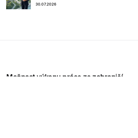
30.07.2026
Možnost výkonu práce ze zahraničí
by zvýšila konkurenceschopnost,
Česko by mělo rychle reagovat
Pokud chceme posílit konkurenceschopnost firem a
českou ekonomiku opřít o obory s vysokou přidanou
hodnotou, musíme intenzivněji šlápnout do...
26.04.2021