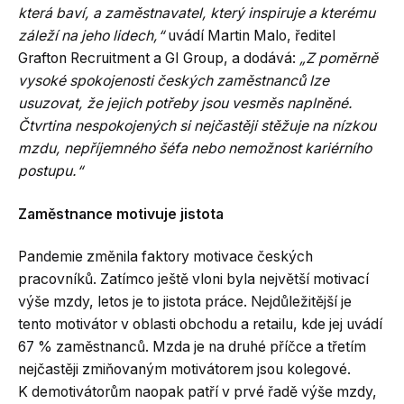
která baví, a zaměstnavatel, který inspiruje a kterému
záleží na jeho lidech,“
uvádí Martin Malo, ředitel
Grafton Recruitment a GI Group, a dodává:
„Z poměrně
vysoké spokojenosti českých zaměstnanců lze
usuzovat, že jejich potřeby jsou vesměs naplněné.
Čtvrtina nespokojených si nejčastěji stěžuje na nízkou
mzdu, nepříjemného šéfa nebo nemožnost kariérního
postupu.“
Zaměstnance motivuje jistota
Pandemie změnila faktory motivace českých
pracovníků. Zatímco ještě vloni byla největší motivací
výše mzdy, letos je to jistota práce. Nejdůležitější je
tento motivátor v oblasti obchodu a retailu, kde jej uvádí
67 % zaměstnanců. Mzda je na druhé příčce a třetím
nejčastěji zmiňovaným motivátorem jsou kolegové.
K demotivátorům naopak patří v prvé řadě výše mzdy,