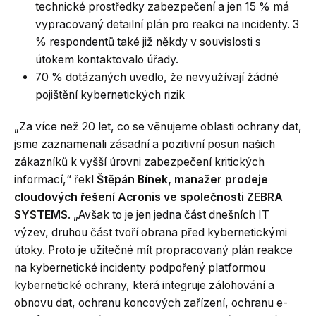
technické prostředky zabezpečení a jen 15 % má
vypracovaný detailní plán pro reakci na incidenty. 3
% respondentů také již někdy v souvislosti s
útokem kontaktovalo úřady.
70 % dotázaných uvedlo, že nevyužívají žádné
pojištění kybernetických rizik
„Za více než 20 let, co se věnujeme oblasti ochrany dat,
jsme zaznamenali zásadní a pozitivní posun našich
zákazníků k vyšší úrovni zabezpečení kritických
informací,“ řekl
Štěpán Bínek, manažer prodeje
cloudových řešení Acronis ve společnosti ZEBRA
SYSTEMS
. „Avšak to je jen jedna část dnešních IT
výzev, druhou část tvoří obrana před kybernetickými
útoky. Proto je užitečné mít propracovaný plán reakce
na kybernetické incidenty podpořený platformou
kybernetické ochrany, která integruje zálohování a
obnovu dat, ochranu koncových zařízení, ochranu e-