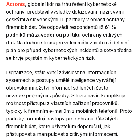
Acronis
,
globální lídr na trhu řešení kybernetické
ochrany, představil výsledky dotazování mezi svými
českými a slovenskými IT partnery v oblasti ochrany
firemních dat. Dle odpovědí respondentů již
61 %
podniků má zavedenou politiku ochrany citlivých
dat.
Na druhou stranu jen velmi málo z nich má detailní
plán pro případ kybernetických incidentů a sotva třetina
se kryje pojištěním kybernetických rizik.
Digitalizace, stále větší závislost na informačních
systémech a postupy umělé inteligence vytvářejí
obrovské množství informací sdílených často
nezabezpečenými způsoby. Situaci navíc komplikuje
možnost přístupu z vlastních zařízení pracovníků,
typicky k firemním e-mailům z mobilních telefonů. Proto
podniky formulují postupy pro ochranu důležitých
firemních dat, které uživatelům doporučují, jak
přistupovat a manipulovat s citlivými informacemi.