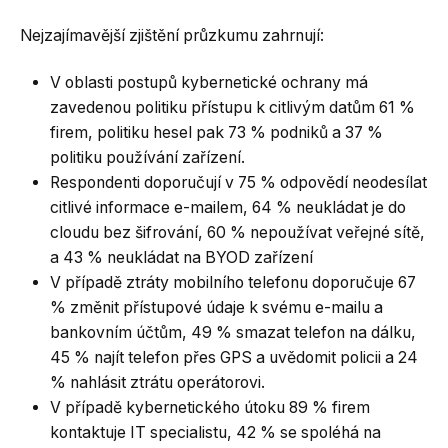
Nejzajímavější zjištění průzkumu zahrnují:
V oblasti postupů kybernetické ochrany má
zavedenou politiku přístupu k citlivým datům 61 %
firem, politiku hesel pak 73 % podniků a 37 %
politiku používání zařízení.
Respondenti doporučují v 75 % odpovědí neodesílat
citlivé informace e-mailem, 64 % neukládat je do
cloudu bez šifrování, 60 % nepoužívat veřejné sítě,
a 43 % neukládat na BYOD zařízení
V případě ztráty mobilního telefonu doporučuje 67
% změnit přístupové údaje k svému e-mailu a
bankovním účtům, 49 % smazat telefon na dálku,
45 % najít telefon přes GPS a uvědomit policii a 24
% nahlásit ztrátu operátorovi.
V případě kybernetického útoku 89 % firem
kontaktuje IT specialistu, 42 % se spoléhá na