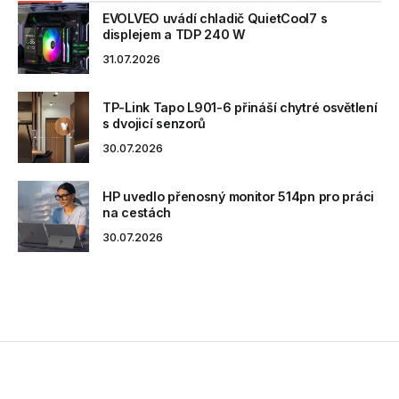
EVOLVEO uvádí chladič QuietCool7 s
displejem a TDP 240 W
31.07.2026
TP-Link Tapo L901-6 přináší chytré osvětlení
s dvojicí senzorů
30.07.2026
HP uvedlo přenosný monitor 514pn pro práci
na cestách
30.07.2026