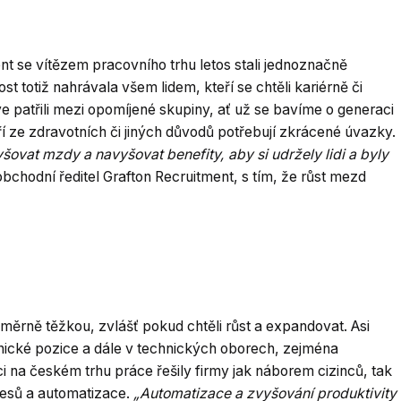
nt se vítězem pracovního trhu letos stali jednoznačně
totiž nahrávala všem lidem, kteří se chtěli kariérně či
ve patřili mezi opomíjené skupiny, ať už se bavíme o generaci
í ze zdravotních či jiných důvodů potřebují zkrácené úvazky.
ovat mzdy a navyšovat benefity, aby si udržely lidi a byly
bchodní ředitel Grafton Recruitment, s tím, že růst mezd
měrně těžkou, zvlášť pokud chtěli růst a expandovat. Asi
ělnické pozice a dále v technických oborech, zejména
ci na českém trhu práce řešily firmy jak náborem cizinců, tak
cesů a automatizace.
„Automatizace a zvyšování produktivity