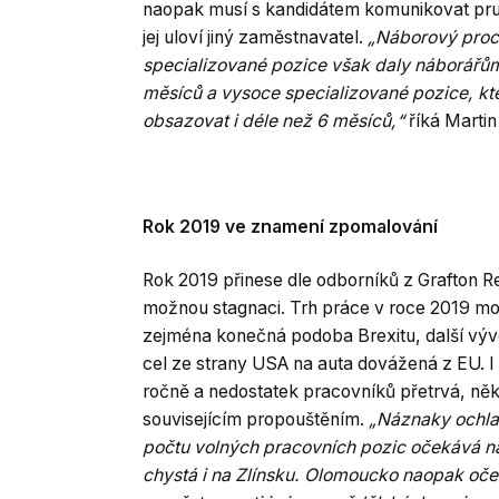
naopak musí s kandidátem komunikovat pružn
jej uloví jiný zaměstnavatel.
„Náborový proce
specializované pozice však daly náborářům 
měsíců a vysoce specializované pozice, kte
obsazovat i déle než 6 měsíců,“
říká Martin
Rok 2019 ve znamení zpomalování
Rok 2019 přinese dle odborníků z Grafton R
možnou stagnaci. Trh práce v roce 2019 moh
zejména konečná podoba Brexitu, další vývo
cel ze strany USA na auta dovážená z EU. 
ročně a nedostatek pracovníků přetrvá, něk
souvisejícím propouštěním.
„Náznaky ochla
počtu volných pracovních pozic očekává na
chystá i na Zlínsku. Olomoucko naopak oček