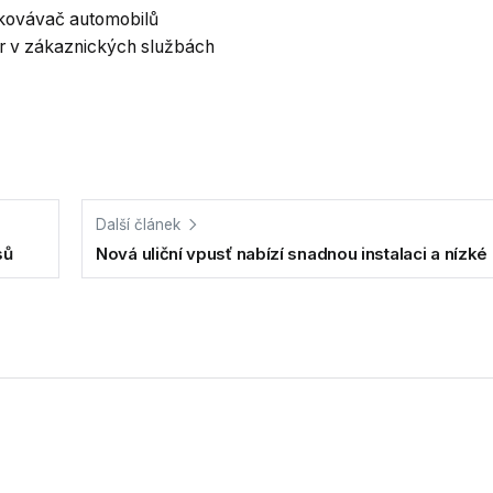
rkovávač automobilů
or v zákaznických službách
Další článek
sů
Nová uliční vpusť nabízí snadnou instalaci a nízké