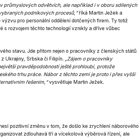
v průmyslových odvětvích, ale například i v oboru sdílených
 vybraných podnikových procesů,“
říká Martin Ježek a
výzvu pro personální oddělení dotčených firem. Ty totiž
é s rozvojem těchto technologií vznikly a dříve vůbec
ového stavu. Jde přitom nejen o pracovníky z členských států
z Ukrajiny, Srbska či Filipín.
„Zájem o pracovníky
největší pravděpodobností ještě prohloubí, protože
ského trhu práce. Nábor z těchto zemí je proto i přes vyšší
ternativním řešením,“
vysvětluje Martin Ježek.
inesl pozitivní změnu v tom, že došlo ke zrychlení náborového
ganizovat zdlouhavá tří a vícekolová výběrová řízení, ale