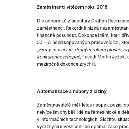
Zaměstnanci vítězem roku 2018
Dle odborníků z agentury Grafton Recruitme
zaměstnanci. Rekordně nízká nezaměstnanost 
finančně posunout. Dokonce i těm, kteří dří
50 + či hendikepovaných pracovnících, kteř
„Firmy musely již druhým rokem plošně zvyš
konkurenceschopné,“
uvádí Martin Ježek, o
meziročně dokonce zrychlil.
Automatizace a nábory z ciziny
Zaměstnavatelé měli letos naopak pozici po
nejvíce jim chyběli lidé na řemeslnické a d
v informačních technologiích. Složitou situa
výraznými investicemi do optimalizace pro