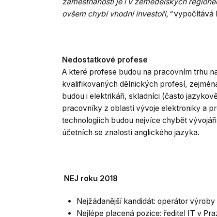
zaměstnanosti je i v zemědělských regione
ovšem chybí vhodní investoři,“
vypočítává 
Nedostatkové profese
A které profese budou na pracovním trhu n
kvalifikovaných dělnických profesí, zejmén
budou i elektrikáři, skladníci (často jazyko
pracovníky z oblastí vývoje elektroniky a
technologiích budou nejvíce chybět vývojář
účetních se znalostí anglického jazyka.
NEJ roku 2018
Nejžádanější kandidát: operátor výroby
Nejlépe placená pozice: ředitel IT v Pr