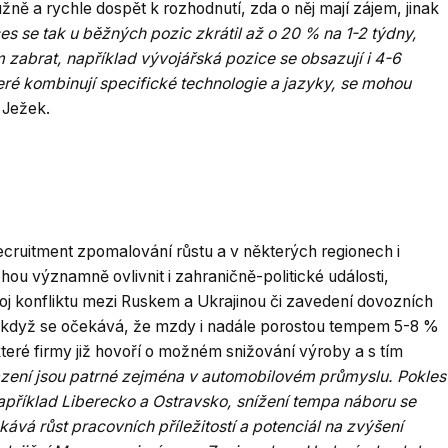
ě a rychle dospět k rozhodnutí, zda o něj mají zájem, jinak
s se tak u běžných pozic zkrátil až o 20 % na 1-2 týdny,
zabrat, například vývojářská pozice se obsazují i 4-6
ré kombinují specifické technologie a jazyky, se mohou
 Ježek.
ecruitment zpomalování růstu a v některých regionech i
ou významně ovlivnit i zahraničně-politické události,
j konfliktu mezi Ruskem a Ukrajinou či zavedení dovozních
I když se očekává, že mzdy i nadále porostou tempem 5-8 %
teré firmy již hovoří o možném snižování výroby a s tím
zení jsou patrné zejména v automobilovém průmyslu. Pokles
příklad Liberecko a Ostravsko, snížení tempa náboru se
ává růst pracovních příležitostí a potenciál na zvýšení