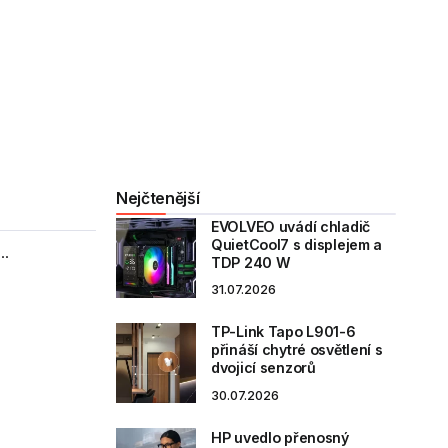
Nejčtenější
EVOLVEO uvádí chladič
QuietCool7 s displejem a
..
TDP 240 W
31.07.2026
TP-Link Tapo L901-6
přináší chytré osvětlení s
dvojicí senzorů
30.07.2026
HP uvedlo přenosný