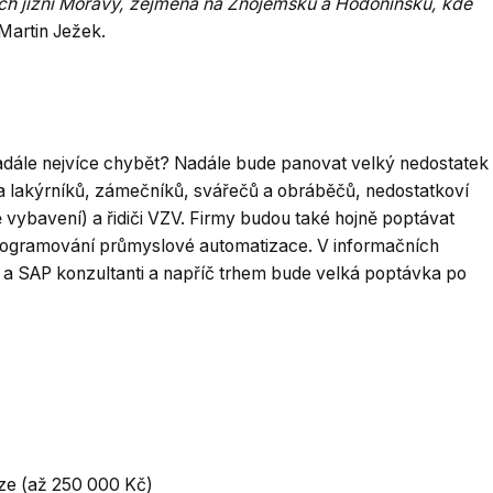
ch jižní Moravy, zejména na Znojemsku a Hodonínsku, kde
Martin Ježek.
adále nejvíce chybět? Nadále bude panovat velký nedostatek
a lakýrníků, zámečníků, svářečů a obráběčů, nedostatkoví
vě vybavení) a řidiči VZV. Firmy budou také hojně poptávat
 programování průmyslové automatizace. V informačních
i a SAP konzultanti a napříč trhem bude velká poptávka po
aze (až 250 000 Kč)