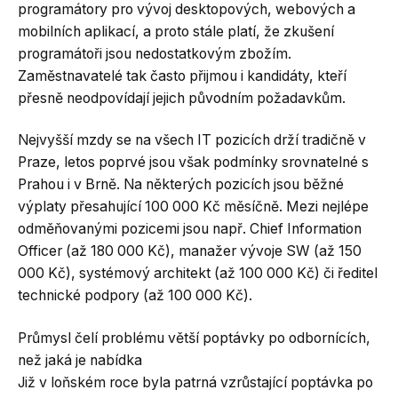
programátory pro vývoj desktopových, webových a
mobilních aplikací, a proto stále platí, že zkušení
programátoři jsou nedostatkovým zbožím.
Zaměstnavatelé tak často přijmou i kandidáty, kteří
přesně neodpovídají jejich původním požadavkům.
Nejvyšší mzdy se na všech IT pozicích drží tradičně v
Praze, letos poprvé jsou však podmínky srovnatelné s
Prahou i v Brně. Na některých pozicích jsou běžné
výplaty přesahující 100 000 Kč měsíčně. Mezi nejlépe
odměňovanými pozicemi jsou např. Chief Information
Officer (až 180 000 Kč), manažer vývoje SW (až 150
000 Kč), systémový architekt (až 100 000 Kč) či ředitel
technické podpory (až 100 000 Kč).
Průmysl čelí problému větší poptávky po odbornících,
než jaká je nabídka
Již v loňském roce byla patrná vzrůstající poptávka po