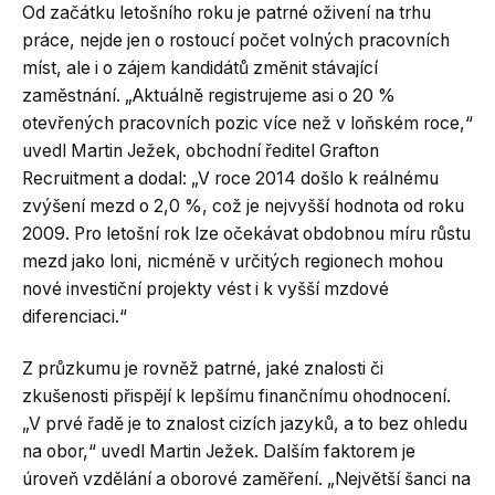
Od začátku letošního roku je patrné oživení na trhu
práce, nejde jen o rostoucí počet volných pracovních
míst, ale i o zájem kandidátů změnit stávající
zaměstnání. „Aktuálně registrujeme asi o 20 %
otevřených pracovních pozic více než v loňském roce,“
uvedl Martin Ježek, obchodní ředitel Grafton
Recruitment a dodal: „V roce 2014 došlo k reálnému
zvýšení mezd o 2,0 %, což je nejvyšší hodnota od roku
2009. Pro letošní rok lze očekávat obdobnou míru růstu
mezd jako loni, nicméně v určitých regionech mohou
nové investiční projekty vést i k vyšší mzdové
diferenciaci.“
Z průzkumu je rovněž patrné, jaké znalosti či
zkušenosti přispějí k lepšímu finančnímu ohodnocení.
„V prvé řadě je to znalost cizích jazyků, a to bez ohledu
na obor,“ uvedl Martin Ježek. Dalším faktorem je
úroveň vzdělání a oborové zaměření. „Největší šanci na