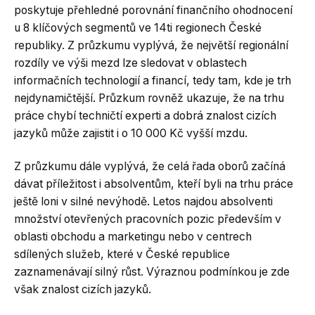
poskytuje přehledné porovnání finančního ohodnocení
u 8 klíčových segmentů ve 14ti regionech České
republiky. Z průzkumu vyplývá, že největší regionální
rozdíly ve výši mezd lze sledovat v oblastech
informačních technologií a financí, tedy tam, kde je trh
nejdynamičtější. Průzkum rovněž ukazuje, že na trhu
práce chybí techničtí experti a dobrá znalost cizích
jazyků může zajistit i o 10 000 Kč vyšší mzdu.
Z průzkumu dále vyplývá, že celá řada oborů začíná
dávat příležitost i absolventům, kteří byli na trhu práce
ještě loni v silné nevýhodě. Letos najdou absolventi
množství otevřených pracovních pozic především v
oblasti obchodu a marketingu nebo v centrech
sdílených služeb, které v České republice
zaznamenávají silný růst. Výraznou podmínkou je zde
však znalost cizích jazyků.