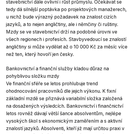
stavebnictví dále ovlivní i růst průmyslu. Očekávat se
tedy dá silnější poptávka po projektových manažerech,
u nichž bude výrazný požadavek na znalost cizích
jazyků, a to nejen angličtiny, ale i němčiny či ruštiny.
Mzdy se ve stavebnictví drží na podobné úrovni ve
všech regionech i profesích. Stavbyvedoucí se znalostí
angličtiny si může vydělat až o 10 000 Kč za měsíc více
než ten, který hovoří jen česky.
Bankovnictví a finanční služby kladou důraz na
pohyblivou složku mzdy
Ve finanční sféře se letos prohlubuje trend
ohodnocování pracovníků dle jejich výkonu. K fixní
základní mzdě se přiznává variabilní složka založená
na dosažených výsledcích. Bankovnictví i finančnictví
letos rovněž dávají větší šance absolventům, nejlépe
vysokých škol s ekonomickým zaměřením a s aktivní
znalostí jazyků. Absolventi, kteří již mají určitou praxi v