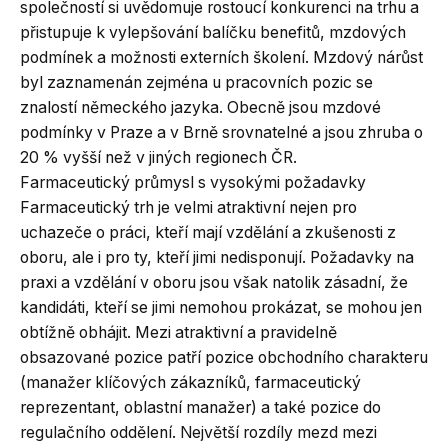
společností si uvědomuje rostoucí konkurenci na trhu a
přistupuje k vylepšování balíčku benefitů, mzdových
podmínek a možnosti externích školení. Mzdový nárůst
byl zaznamenán zejména u pracovních pozic se
znalostí německého jazyka. Obecně jsou mzdové
podmínky v Praze a v Brně srovnatelné a jsou zhruba o
20 % vyšší než v jiných regionech ČR.
Farmaceutický průmysl s vysokými požadavky
Farmaceutický trh je velmi atraktivní nejen pro
uchazeče o práci, kteří mají vzdělání a zkušenosti z
oboru, ale i pro ty, kteří jimi nedisponují. Požadavky na
praxi a vzdělání v oboru jsou však natolik zásadní, že
kandidáti, kteří se jimi nemohou prokázat, se mohou jen
obtížně obhájit. Mezi atraktivní a pravidelně
obsazované pozice patří pozice obchodního charakteru
(manažer klíčových zákazníků, farmaceutický
reprezentant, oblastní manažer) a také pozice do
regulačního oddělení. Největší rozdíly mezd mezi