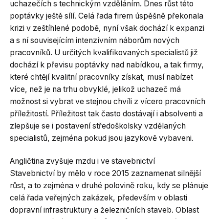
uchazečích s technickým vzděláním. Dnes růst této
poptávky ještě sílí. Celá řada firem úspěšně překonala
krizi v zeštíhlené podobě, nyní však dochází k expanzi
a s ní souvisejícím intenzívním náborům nových
pracovníků. U určitých kvalifikovaných specialistů již
dochází k převisu poptávky nad nabídkou, a tak firmy,
které chtějí kvalitní pracovníky získat, musí nabízet
více, než je na trhu obvyklé, jelikož uchazeč má
možnost si vybrat ve stejnou chvíli z vícero pracovních
příležitostí. Příležitost tak často dostávají i absolventi a
zlepšuje se i postavení středoškolsky vzdělaných
specialistů, zejména pokud jsou jazykově vybaveni.
Angličtina zvyšuje mzdu i ve stavebnictví
Stavebnictví by mělo v roce 2015 zaznamenat silnější
růst, a to zejména v druhé polovině roku, kdy se plánuje
celá řada veřejných zakázek, především v oblasti
dopravní infrastruktury a železničních staveb. Oblast