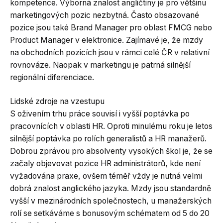
kompetence. Výborná znalost angličtiny je pro většinu
marketingových pozic nezbytná. Často obsazované
pozice jsou také Brand Manager pro oblast FMCG nebo
Product Manager v elektronice. Zajímavé je, že mzdy
na obchodních pozicích jsou v rámci celé ČR v relativní
rovnováze. Naopak v marketingu je patrná silnější
regionální diferenciace.
Lidské zdroje na vzestupu
S oživením trhu práce souvisí i vyšší poptávka po
pracovnících v oblasti HR. Oproti minulému roku je letos
silnější poptávka po rolích generalistů a HR manažerů.
Dobrou zprávou pro absolventy vysokých škol je, že se
začaly objevovat pozice HR administrátorů, kde není
vyžadována praxe, ovšem téměř vždy je nutná velmi
dobrá znalost anglického jazyka. Mzdy jsou standardně
vyšší v mezinárodních společnostech, u manažerských
rolí se setkáváme s bonusovým schématem od 5 do 20