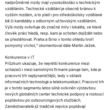
nadprůměrné mzdy mají vysokoškoláci s technickým
vzděláním. Technické vzdělání je obecně bránou k
vyšším mzdám, a to platí i pro středoškolsky vzdělané
lidi či kandidáty s odborným učňovským vzděláním.
Výši mzdy ovlivňuje do značné míry i lokalita, ve které
člověk práci hledá, resp. kam je ochoten dojíždět nebo
se přestěhovat. Praha a Brno v tomto ohledu tvoří
pomyslný vrchol,“ okomentoval dále Martin Ježek.
Konkurence v IT
Průzkum ukazuje, že největší konkurence mezi
uchazeči i mezi samotnými firmami panuje tam, kde je
pracovní trh nejdynamičtější, tedy v oblasti
informačních technologii a telekomunikací. Pracovní trh
je v tomto segmentu letos silně ovlivněn výstavbou
nových globálních center technické podpory a rostoucí
poptávkou po outsourcingových službách.
Zaměstnavatelé již tradičně nejvíce poptávají