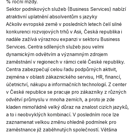
% roční mzdy.
Sektor podnikových služeb (Business Services) nabízí
atraktivní uplatnění absolventům s jazyky
Ačkoliv evropské země v posledních letech čelí silné
konkurenci rozvojových trhů v Asii, Česká republika i
nadále zažívá výraznou expanzi v sektoru Business
Services. Centra sdílených služeb jsou velmi
dynamickým odvětvím a významným zdrojem
zaměstnání v regionech v rámci celé České republiky.
Centra zabezpečují celou řadu podpůrných aktivit,
zejména v oblasti zákaznického servisu, HR, financí,
účetnictví, nákupu a informačních technologií. Z center
v České republice se pracuje pro zákazníky z různých
odvětví průmyslu v mnoha zemích, a proto je zde
kladen mimořádně velký důraz na znalost cizích jazyků,
a to i neobvyklých kombinací. V posledním roce lze
zaznamenat velkou změnu ohledně podmínek pro
zaměstnance již zaběhnutých společností. Většina