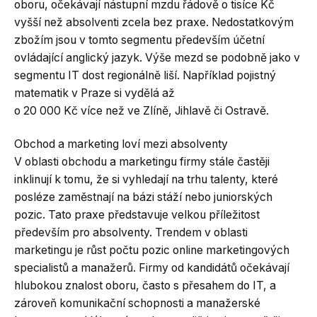
oboru, očekávají nástupní mzdu řádově o tisíce Kč
vyšší než absolventi zcela bez praxe. Nedostatkovým
zbožím jsou v tomto segmentu především účetní
ovládající anglický jazyk. Výše mezd se podobně jako v
segmentu IT dost regionálně liší. Například pojistný
matematik v Praze si vydělá až
o 20 000 Kč více než ve Zlíně, Jihlavě či Ostravě.
Obchod a marketing loví mezi absolventy
V oblasti obchodu a marketingu firmy stále častěji
inklinují k tomu, že si vyhledají na trhu talenty, které
posléze zaměstnají na bázi stáží nebo juniorských
pozic. Tato praxe představuje velkou příležitost
především pro absolventy. Trendem v oblasti
marketingu je růst počtu pozic online marketingových
specialistů a manažerů. Firmy od kandidátů očekávají
hlubokou znalost oboru, často s přesahem do IT, a
zároveň komunikační schopnosti a manažerské